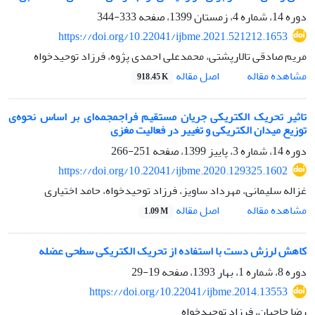
دوره 14، شماره 4، زمستان 1399، صفحه
333-344
https://doi.org/10.22041/ijbme.2021.521212.1653
مریم صادقی تالارپشتی، محمدعلی احمدی پژوه، فرزاد توحیدخواه
اصل مقاله
مشاهده مقاله
918.45 K
تاثیر تحریک الکتریکی جریان مستقیم فراجمجمه‌ای بر اساس نحوه‌ی
توزیع میدان الکتریکی و تغییر در فعالیت مغزی
دوره 14، شماره 3، پاییز 1399، صفحه
251-266
https://doi.org/10.22041/ijbme.2020.129325.1602
غزاله سلیمانی، مهرداد ساویز، فرزاد توحیدخواه، حامد اختیاری
اصل مقاله
مشاهده مقاله
1.09 M
کاهش لرزش دست با استفاده از تحریک الکتریکی سطحی عضله
دوره 8، شماره 1، بهار 1393، صفحه
19-29
https://doi.org/10.22041/ijbme.2014.13553
رضا حاجیان، فرزاد توحیدخواه