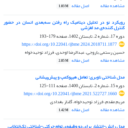
اصل مقاله
مشاهده مقاله
1.03 M
رویکرد نو در تحلیل دینامیک راه رفتن سه‌بعدی انسان در حضور
کنترل کننده‌ی مد لغزشی
دوره 17، شماره 2، تابستان 1402، صفحه
179-193
https://doi.org/10.22041/ijbme.2024.2018711.1877
حسین رستمی باروجی، عبدالرضا اوحدی، فرزاد توحیدخواه
اصل مقاله
مشاهده مقاله
2.85 M
مدل شناختی ناوبری: تعامل هیپوکمپ و پیش‌پیشانی
دوره 15، شماره 2، تابستان 1400، صفحه
111-125
https://doi.org/10.22041/ijbme.2021.522727.1660
مریم مقدم، فرزاد توحیدخواه، گلناز بغدادی
اصل مقاله
مشاهده مقاله
1.42 M
مدل رانش-انتشار برای دو وظیفه‌ی توام حرکتی-شناختی تک‌انتخابی