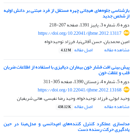
بازشناسی جلوه‌های هیجانی چهره مستقل از فرد مبتنی بر دانش اولیه
از شخص جدید
دوره 6، شماره 3، پاییز 1391، صفحه
207-218
https://doi.org/10.22041/ijbme.2012.13117
امین محمدیان، حسن آقائی‌نیا، فرزاد توحیدخواه
اصل مقاله
مشاهده مقاله
4.12 M
پیش بینی افت فشار خون بیماران دیالیزی با استفاده از اطلاعات ضربان
قلب و غلظت خون
دوره 5، شماره 4، زمستان 1390، صفحه
305-311
https://doi.org/10.22041/ijbme.2012.13168
وحید ابوئی، فرزاد توحیدخواه، وحید رضا نفیسی، هانی شریفیان
اصل مقاله
مشاهده مقاله
438.12 K
مدلسازی عملکرد کنترل کننده‌های امپدانسی و مدل‌مبنا در حین
یادگیری حرکت‌ رسنده دست