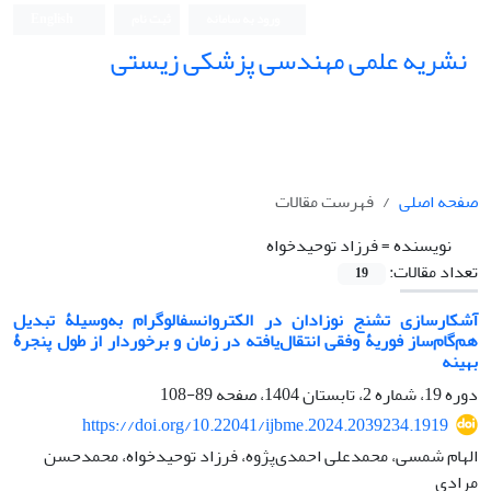
ورود به سامانه
ثبت نام
English
نشریه علمی مهندسی پزشکی زیستی
Iranian Journal of Biomedical Engineering (IJBME)
صفحه اصلی
فهرست مقالات
نویسنده =
فرزاد توحیدخواه
تعداد مقالات:
19
آشکارسازی تشنج نوزادان در الکتروانسفالوگرام به‌وسیلۀ تبدیل
هم‌گام‌ساز فوریۀ وفقی انتقال‌یافته در زمان و برخوردار از طول پنجرۀ
بهینه
دوره 19، شماره 2، تابستان 1404، صفحه
89-108
https://doi.org/10.22041/ijbme.2024.2039234.1919
الهام شمسی، محمدعلی احمدی‌پژوه، فرزاد توحیدخواه، محمدحسن
مرادی