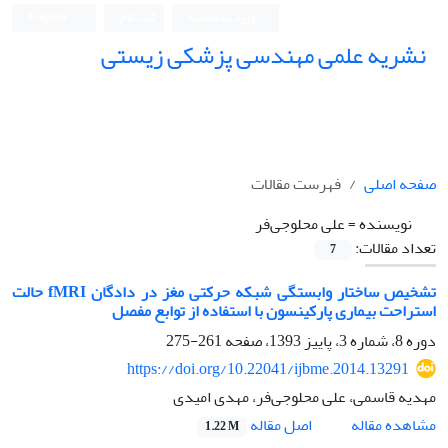
ورود به سامانه
ثبت نام
English
نشریه علمی مهندسی پزشکی زیستی
Iranian Journal of Biomedical Engineering (IJBME)
صفحه اصلی
فهرست مقالات
نویسنده =
علی محلوجی‌فر
تعداد مقالات:
7
تشخیص ساختار وابستگی شبکه حرکتی مغز در دادگان fMRI حالت
استراحت بیماری پارکینسون با استفاده از توابع مفصل
دوره 8، شماره 3، پاییز 1393، صفحه
261-275
https://doi.org/10.22041/ijbme.2014.13291
مهدیه قاسمی، علی محلوجی‌فر، مهدی امیدی
اصل مقاله
مشاهده مقاله
1.22 M