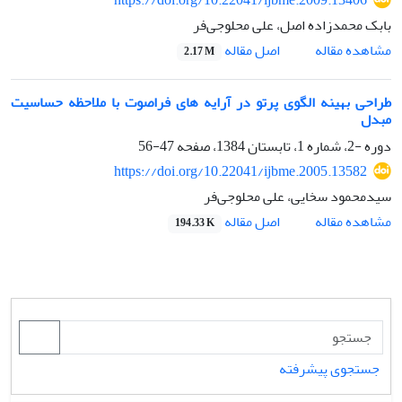
https://doi.org/10.22041/ijbme.2009.13406
بابک محمدزاده اصل، علی محلوجی‌فر
اصل مقاله
مشاهده مقاله
2.17 M
طراحی بهینه الگوی پرتو در آرایه های فراصوت با ملاحظه حساسیت
مبدل
دوره -2، شماره 1، تابستان 1384، صفحه
47-56
https://doi.org/10.22041/ijbme.2005.13582
سیدمحمود سخایی، علی محلوجی‌فر
اصل مقاله
مشاهده مقاله
194.33 K
جستجوی پیشرفته