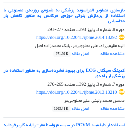
بازسازی تصاویر التراسوند پزشکی به شیوه‌ی روزنه‌ی مصنوعی با
استفاده از پردازش بلوکی حوزه‌ی فرکانس به منظور کاهش بار
محاسباتی
دوره 8، شماره 3، پاییز 1393، صفحه
277-291
https://doi.org/10.22041/ijbme.2014.13292
الهه مقیمی‌راد، علی محلوجی‌فر، بابک محمدزاده اصل
اصل مقاله
مشاهده مقاله
971.99 K
کدینگ سیگنال ECG برای بهبود فشرده‌سازی به منظور استفاده در
پزشکی از راه دور
دوره 7، شماره 3، پاییز 1392، صفحه
265-276
https://doi.org/10.22041/ijbme.2013.13210
محسن محمد ولیئی، علی محلوجی‌فر
اصل مقاله
مشاهده مقاله
1003.41 K
استفاده از طبقه‌بند PCVM در سیستم واسط مغز- رایانه کاربرفرما به