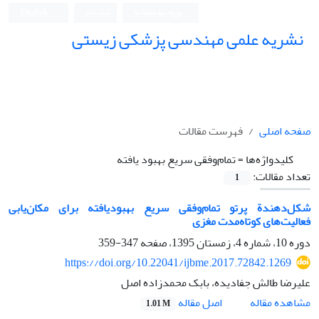
ورود به سامانه
ثبت نام
English
نشریه علمی مهندسی پزشکی زیستی
Iranian Journal of Biomedical Engineering (IJBME)
صفحه اصلی
فهرست مقالات
کلیدواژه‌ها =
تمام‌وفقی سریع بهبود یافته
تعداد مقالات:
1
شکل‌دهندة پرتو تمام‌وفقی سریع بهبود‌یافته برای مکان‌یابی
فعالیت‌های کوتاه‌مدت مغزی
دوره 10، شماره 4، زمستان 1395، صفحه
347-359
https://doi.org/10.22041/ijbme.2017.72842.1269
علیرضا طالش جفادیده، بابک محمدزاده اصل
اصل مقاله
مشاهده مقاله
1.01 M