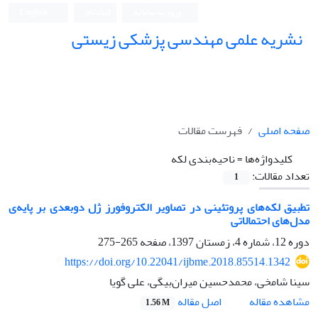
ورود به سامانه
ثبت نام
English
نشریه علمی مهندسی پزشکی زیستی
Iranian Journal of Biomedical Engineering (IJBME)
صفحه اصلی
فهرست مقالات
کلیدواژه‌ها =
ناحیه‌بندی لکه
تعداد مقالات:
1
تطبیق لکه‌های پروتئینی در تصاویر الکتروفورز ژل دوبعدی بر پایه‌ی
مدل‌های احتمالاتی
دوره 12، شماره 4، زمستان 1397، صفحه
265-275
https://doi.org/10.22041/ijbme.2018.85514.1342
سینا شامخی، محمدحسین میران‌بیگی، علی گویا
اصل مقاله
مشاهده مقاله
1.56 M