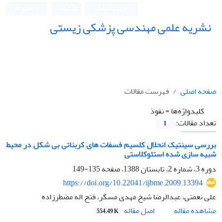
ورود به سامانه
ثبت نام
English
نشریه علمی مهندسی پزشکی زیستی
Iranian Journal of Biomedical Engineering (IJBME)
صفحه اصلی
فهرست مقالات
کلیدواژه‌ها =
نفوذ
تعداد مقالات:
1
بررسی سینتیک انحلال کلسیم فسفات های کربناتی بی شکل در محیط
شبیه سازی شده استئوکلاستی
دوره 3، شماره 2، تابستان 1388، صفحه
135-149
https://doi.org/10.22041/ijbme.2009.13394
علی نعمتی، عبدالرضا شیخ مهدی مسگر، فتح اله مضطرزاده
اصل مقاله
مشاهده مقاله
554.49 K