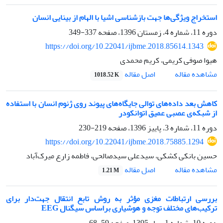
استخراج ویژگی‌ها جهت بازشناسی اشیا با الهام از بینایی انسان
دوره 11، شماره 4، زمستان 1396، صفحه
337-349
https://doi.org/10.22041/ijbme.2018.85614.1343
هیوا صوفی کریمی، کریم محمدی
اصل مقاله
مشاهده مقاله
1018.52 K
کاهش بعد داده‌های توالی جایگاه‌های پیوند روی ژنوم انسان با استفاده
از شبکه‌ی عصبی عمیق اتوانکودر
دوره 11، شماره 3، پاییز 1396، صفحه
219-230
https://doi.org/10.22041/ijbme.2018.75885.1294
حسین بانکی کشکی، سیدعلی سیدصالحی، فاطمه زارع میرک‌آباد
اصل مقاله
مشاهده مقاله
1.21 M
بررسی ارتباطات مغزی مؤثر به روش تابع انتقال جهت‌دار برای
ترکیب‌های مختلف توجه و هوشیاری بر‌اساس سیگنال EEG
دوره 10، شماره 1، بهار 1395، صفحه
59-68