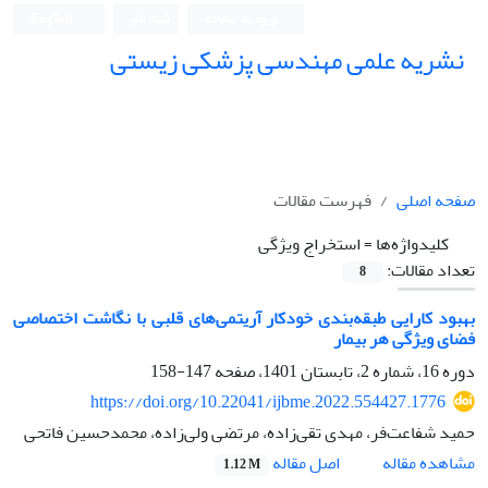
ورود به سامانه
ثبت نام
English
نشریه علمی مهندسی پزشکی زیستی
Iranian Journal of Biomedical Engineering (IJBME)
صفحه اصلی
فهرست مقالات
کلیدواژه‌ها =
استخراج ویژگی
تعداد مقالات:
8
بهبود کارایی طبقه‌بندی خودکار آریتمی‌های قلبی با نگاشت اختصاصی
فضای ویژگی هر بیمار
دوره 16، شماره 2، تابستان 1401، صفحه
147-158
https://doi.org/10.22041/ijbme.2022.554427.1776
حمید شفاعت‌فر، مهدی تقی‌زاده، مرتضی ولی‌زاده، محمدحسین فاتحی
اصل مقاله
مشاهده مقاله
1.12 M