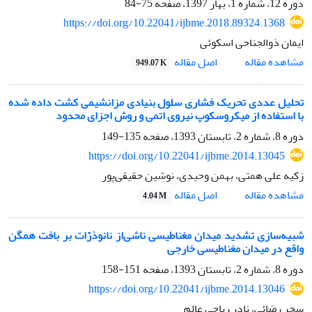
دوره 12، شماره 1، بهار 1397، صفحه
75-84
https://doi.org/10.22041/ijbme.2018.89324.1368
ایمان ذوالجناحی اسکوئی
اصل مقاله
مشاهده مقاله
949.07 K
تحلیل عددی تحریک فشاری سلول بنیادی مزانشیمی کشت داده شده
با استفاده از میکروسکوپ نیروی اتمی و روش اجزای محدود
دوره 8، شماره 2، تابستان 1393، صفحه
135-149
https://doi.org/10.22041/ijbme.2014.13045
زکیه علی همتی، بهمن وحیدی، نوشین حقیقی‌پور
اصل مقاله
مشاهده مقاله
4.04 M
شبیه‌سازی تشدید میدان مغناطیسی ناشی‌از نانوذرّات بر بافت همگن
واقع در میدان مغناطیسی خارجی
دوره 8، شماره 2، تابستان 1393، صفحه
151-158
https://doi.org/10.22041/ijbme.2014.13046
سحر رضائی، نادر ریاحی عالم