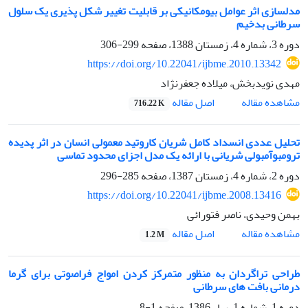
مدلسازی اثر عوامل بیومکانیکی بر قابلیت تغییر شکل پذیری یک سلول
سرطانی بدخیم
دوره 3، شماره 4، زمستان 1388، صفحه
299-306
https://doi.org/10.22041/ijbme.2010.13342
مهدی نویدبخش، میلاده جعفرنژاد
اصل مقاله
مشاهده مقاله
716.22 K
تحلیل عددی انسداد کامل شریان کاروتید معمولی انسان در اثر پدیده
ترومبوآمبولی شریانی با ارائه یک مدل اجزای محدود تماسی
دوره 2، شماره 4، زمستان 1387، صفحه
285-296
https://doi.org/10.22041/ijbme.2008.13416
بهمن وحیدی، ناصر فتورائی
اصل مقاله
مشاهده مقاله
1.2 M
طراحی تراگردان به منظور متمرکز کردن امواج فراصوتی برای گرما
درمانی بافت های سرطانی
دوره 1، شماره 1، بهار 1386، صفحه
1-8