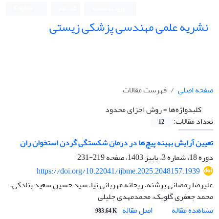
ورود به سامانه
ثبت نام
English
نشریه علمی مهندسی پزشکی زیستی
Iranian Journal of Biomedical Engineering (IJBME)
صفحه اصلی
فهرست مقالات
کلیدواژه‌ها =
روش اجزای محدود
تعداد مقالات:
12
تعیین آرایش بهینه پیچ‌ها در درمان شکستگی گردن استخوان ران
دوره 18، شماره 3، پاییز 1403، صفحه
219-231
https://doi.org/10.22041/ijbme.2025.2048157.1939
علیرضا رمضانی برشنه، ریحانه مهربانی نیا، سید حسین سعید بنادکی،
محمد جعفری گلویک، محمدمهدی جلیلی
اصل مقاله
مشاهده مقاله
983.64 K