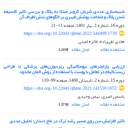
شبیه‌سازی عددی شریان کرونر مبتلا به پلاک و بررسی تاثیر کلسیفه
شدن پلاک و ضخامت پوشش فیبری بر الگوهای تنش اطراف آن
دوره 16، شماره 1، بهار 1401، صفحه
11-21
https://doi.org/10.22041/ijbme.2022.544499.1739
هادی تقی‌زاده، فائزه امینی
اصل مقاله
مشاهده مقاله
1.24 M
ارزیابی پارامترهای بیومکانیکی ریزسوزن‌های پزشکی با طراحی
زیست‌الهام در تعامل با پوست با استفاده از روش المان محدود
دوره 15، شماره 2، تابستان 1400، صفحه
99-110
https://doi.org/10.22041/ijbme.2021.141559.1652
یاسمن امیری، بهمن وحیدی
اصل مقاله
مشاهده مقاله
1.37 M
تاثیر افزایش سن روی مسیر رشد ترک در عاج دندان: تحلیل عددی