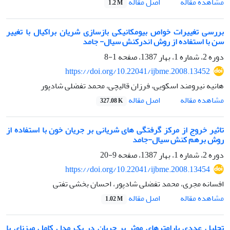
اصل مقاله
مشاهده مقاله
1.2 M
بررسی تغییرات خواص بیومکانیکی بازسازی شریان براکیال با تغییر
سن با استفاده از روش اندرکنش سیال- جامد
دوره 2، شماره 1، بهار 1387، صفحه
1-8
https://doi.org/10.22041/ijbme.2008.13452
هانیه نیرومند اسکویی، فرزان قالیچی، محمد تفضلی شادپور
اصل مقاله
مشاهده مقاله
327.08 K
تاثیر خروج از مرکز گرفتگی های شریانی بر جریان خون با استفاده از
روش برهم کنش سیال-جامد
دوره 2، شماره 1، بهار 1387، صفحه
9-20
https://doi.org/10.22041/ijbme.2008.13454
افسانه مجری، محمد تفضلی شادپور، احسان بخشی تفتی
اصل مقاله
مشاهده مقاله
1.02 M
تحلیل عددی پارامترهای موثر بر جریان در یک مدل کامل میزنای با