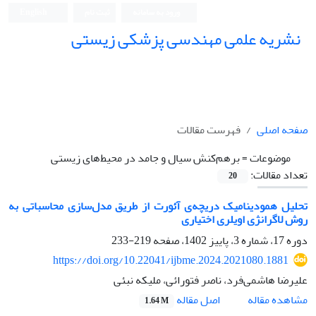
ورود به سامانه
ثبت نام
English
نشریه علمی مهندسی پزشکی زیستی
Iranian Journal of Biomedical Engineering (IJBME)
صفحه اصلی
فهرست مقالات
موضوعات =
برهم‌کنش سیال و جامد در محیط‌های زیستی
تعداد مقالات:
20
تحلیل همودینامیک دریچه‌ی آئورت از طریق مدل‌سازی محاسباتی به
روش لاگرانژی اویلری اختیاری
دوره 17، شماره 3، پاییز 1402، صفحه
219-233
https://doi.org/10.22041/ijbme.2024.2021080.1881
علیرضا هاشمی‌فرد، ناصر فتورائی، ملیکه نبئی
اصل مقاله
مشاهده مقاله
1.64 M