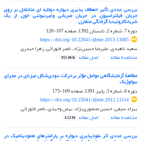
بررسی عددی تأثیر انعطاف پذیری دیواره دولایه ای متخلخل بر روی
جریان فیلتراسیون در جریان ضربانی وغیرنیوتنی خون از یک
شریانکاروتیدبا گرفتگی متقارن
دوره 7، شماره 2، تابستان 1392، صفحه
107-120
https://doi.org/10.22041/ijbme.2013.13085
سعید ناهیدی، علیرضا حسین‌نژاد، ناصر فتورائی، زهرا حیدری
اصل مقاله
مشاهده مقاله
951.96 K
مطالعة آزمایشگاهی عوامل مؤثر برحرکت دودی‌شکل میزنای در مجرای
بیولوژیک
دوره 6، شماره 3، پاییز 1391، صفحه
169-175
https://doi.org/10.22041/ijbme.2012.13114
بهزاد سیفی، حسین منصوری‌نژاد، بهمن وحیدی، ناصر فتورائی
اصل مقاله
مشاهده مقاله
4.53 M
بررسی عددی اثر نفوذپذیری دیواره بر پارامترهای همودینامیک در