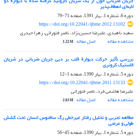
جریان ضربانی خون از یک شریان کاروتید گرفته شده با دیواره دو
لایه‌ای انعطاف‌پذیر
دوره 6، شماره 1، بهار 1391، صفحه
71-79
https://doi.org/10.22041/ijbme.2012.13102
سعید ناهیدی، علیرضا حسین‌نژاد، ناصر فتورائی، زهرا حیدری
اصل مقاله
مشاهده مقاله
1.22 M
بررسی تأثیر حرکت دیوارة قلب بر دبی جریان ضربانی در شریان
الاستیک کرونری
دوره 5، شماره 1، بهار 1390، صفحه
1-12
https://doi.org/10.22041/ijbme.2011.13133
علیرضا هاشمی فرد، ناصر فتورائی
اصل مقاله
مشاهده مقاله
2.63 M
مطالعه تجربی و تحلیل رفتار غیرخطی رگ سافنوس انسان تحت کشش
طولی و عرضی
دوره 5، شماره 1، بهار 1390، صفحه
45-56