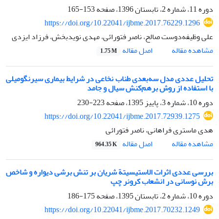
دوره 11، شماره 2، تابستان 1396، صفحه
153-165
https://doi.org/10.22041/ijbme.2017.76229.1296
علی وظیفه‌دوست صالح، ناصر فتورائی، مهدی نویدبخش، فرزاد ایزدی
اصل مقاله
مشاهده مقاله
1.75 M
تحلیل عددی مدل سه‌بعدی طناب نخاعی در شرایط بیماری سیرنگومیلی
با استفاده از روش بر‌هم‌کنش سیال و جامد
دوره 10، شماره 3، پاییز 1395، صفحه
223-230
https://doi.org/10.22041/ijbme.2017.72939.1275
هدی ماستری فراهانی، ناصر فتورائی
اصل مقاله
مشاهده مقاله
964.35 K
بررسی عددی اثرات الاستیسیتة شریان بر تنش برشی دیواره و شاخص
برش نوسانی در انشعاب کرونر چپ
دوره 10، شماره 2، تابستان 1395، صفحه
175-186
https://doi.org/10.22041/ijbme.2017.70232.1249