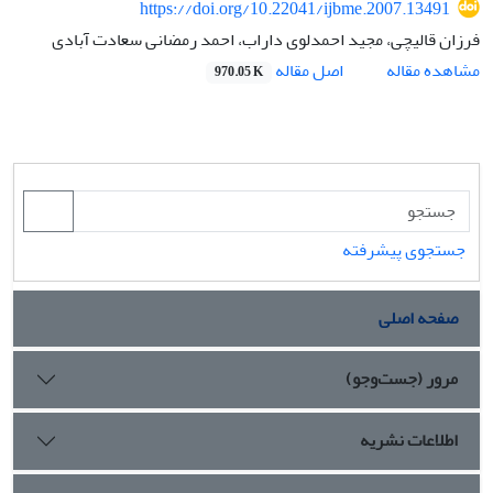
https://doi.org/10.22041/ijbme.2007.13491
فرزان قالیچی، مجید احمدلوی داراب، احمد رمضانی سعادت آبادی
اصل مقاله
مشاهده مقاله
970.05 K
جستجوی پیشرفته
صفحه اصلی
مرور (جست‌وجو)
اطلاعات نشریه