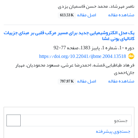
ناصر مهرشاد، محمد حسن قاسمیان یزدی
اصل مقاله
مشاهده مقاله
613.53 K
یک مدل الکتروشیمیایی جدید برای مسیر مرکب قلبی بر مبنای جزییات
کانالهای یونی غشا
دوره -1، شماره 1، پاییز 1383، صفحه
77-92
https://doi.org/10.22041/ijbme.2004.13518
فرهاد طباطبایی قمشه، احمدرضا عرشی، مسعود محمودیان، مهیار
جان‌احمدی
اصل مقاله
مشاهده مقاله
797.97 K
جستجوی پیشرفته