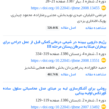
دوره 2، شماره 1، بهار 1387، صفحه
21-28
https://doi.org/10.22041/ijbme.2008.13455
مرتضی خلیلیان، مهدی نویدبخش، مجتبی رضازاده، محمود چیذری،
پوپک افتخاری یزدی
اصل مقاله
مشاهده مقاله
526.44 K
رژیم دارویی بهینه در شیمی درمانی کمکی قبل از عمل جراحی برای
بیماران مبتلا به سرطان پستان مرحله III
دوره 1، شماره 4، زمستان 1386، صفحه
319-334
https://doi.org/10.22041/ijbme.2008.13551
حمید خالوزاده، پدرام یزدان بخش، فاطمه همایی شاندیز
اصل مقاله
مشاهده مقاله
461.74 K
روشی برای آشکارسازی لبه بر مبنای مدل محاسباتی سلول ساده
کورتکس اولیه بینایی
دوره 1، شماره 2، تابستان 1386، صفحه
119-129
https://doi.org/10.22041/ijbme.2007.13492