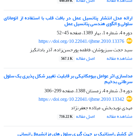
اصل مقاله
مشاهده مقاله
446.89 K
ارائه مدل انتشار پتانسیل عمل در بافت قلب با استفاده از اتوماتای
سلولی و الگوی هندسی پتانسیل عمل
دوره 4، شماره 1، بهار 1389، صفحه
45-52
https://doi.org/10.22041/ijbme.2010.13376
سید حجت سبزپوشان، فاطمه پورحسن‌زاده، آذر بادانگیز
اصل مقاله
مشاهده مقاله
567.1 K
مدلسازی اثر عوامل بیومکانیکی بر قابلیت تغییر شکل پذیری یک سلول
سرطانی بدخیم
دوره 3، شماره 4، زمستان 1388، صفحه
299-306
https://doi.org/10.22041/ijbme.2010.13342
مهدی نویدبخش، میلاده جعفرنژاد
اصل مقاله
مشاهده مقاله
716.22 K
اثر کشش استاتیک بر جهت گیری سلول های مزانشیمال انسانی