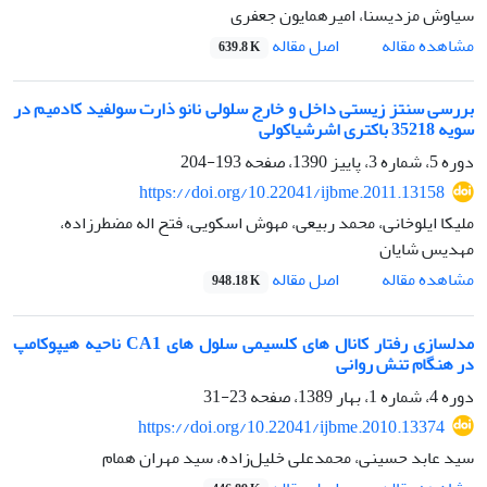
سیاوش مزدیسنا، امیرهمایون جعفری
اصل مقاله
مشاهده مقاله
639.8 K
بررسی سنتز زیستی داخل و خارج سلولی نانو ذارت سولفید کادمیم در
سویه 35218 باکتری اشرشیاکولی
دوره 5، شماره 3، پاییز 1390، صفحه
193-204
https://doi.org/10.22041/ijbme.2011.13158
ملیکا ایلوخانی، محمد ربیعی، مهوش اسکویی، فتح اله مضطرزاده،
مهدیس شایان
اصل مقاله
مشاهده مقاله
948.18 K
مدلسازی رفتار کانال های کلسیمی سلول های CA1 ناحیه هیپوکامپ
در هنگام تنش روانی
دوره 4، شماره 1، بهار 1389، صفحه
23-31
https://doi.org/10.22041/ijbme.2010.13374
سید عابد حسینی، محمدعلی خلیل‌زاده، سید مهران همام