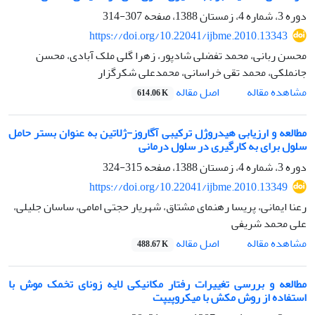
دوره 3، شماره 4، زمستان 1388، صفحه
307-314
https://doi.org/10.22041/ijbme.2010.13343
محسن ربانی، محمد تفضلی شادپور، زهرا گلی ملک آبادی، محسن
جانملکی، محمد تقی خراسانی، محمدعلی شکرگزار
اصل مقاله
مشاهده مقاله
614.06 K
مطالعه و ارزیابی هیدروژل ترکیبی آگاروز-ژلاتین به عنوان بستر حامل
سلول برای به کارگیری در سلول درمانی
دوره 3، شماره 4، زمستان 1388، صفحه
315-324
https://doi.org/10.22041/ijbme.2010.13349
رعنا ایمانی، پریسا رهنمای مشتاق، شهریار حجتی امامی، ساسان جلیلی،
علی محمد شریفی
اصل مقاله
مشاهده مقاله
488.67 K
مطالعه و بررسی تغییرات رفتار مکانیکی لایه زونای تخمک موش با
استفاده از روش مکش با میکروپیپت