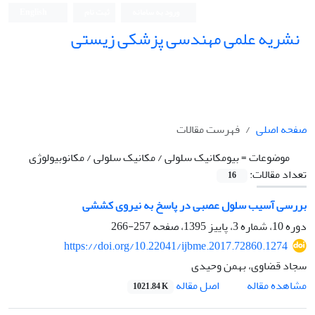
ورود به سامانه
ثبت نام
English
نشریه علمی مهندسی پزشکی زیستی
Iranian Journal of Biomedical Engineering (IJBME)
صفحه اصلی
فهرست مقالات
موضوعات =
بیومکانیک سلولی / مکانیک سلولی / مکانوبیولوژی
تعداد مقالات:
16
بررسی آسیب سلول عصبی در پاسخ به نیروی کششی
دوره 10، شماره 3، پاییز 1395، صفحه
257-266
https://doi.org/10.22041/ijbme.2017.72860.1274
سجاد قضاوی، بهمن وحیدی
اصل مقاله
مشاهده مقاله
1021.84 K