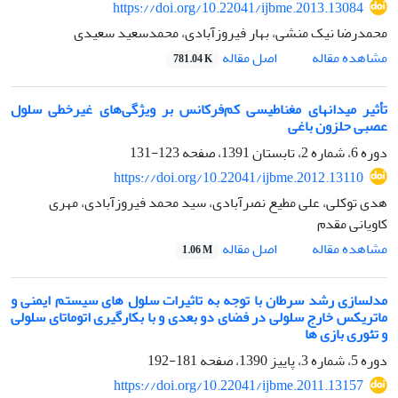
https://doi.org/10.22041/ijbme.2013.13084
محمدرضا نیک منشی، بهار فیروزآبادی، محمدسعید سعیدی
اصل مقاله
مشاهده مقاله
781.04 K
تأثیر میدانهای مغناطیسی کم‌فرکانس بر ویژگی‌های غیرخطی سلول
عصبی حلزون باغی
دوره 6، شماره 2، تابستان 1391، صفحه
123-131
https://doi.org/10.22041/ijbme.2012.13110
هدی توکلی، علی مطیع نصرآبادی، سید محمد فیروزآبادی، مهری
کاویانی مقدم
اصل مقاله
مشاهده مقاله
1.06 M
مدلسازی رشد سرطان با توجه به تاثیرات سلول های سیستم ایمنی و
ماتریکس خارج سلولی در فضای دو بعدی و با بکارگیری اتوماتای سلولی
و تئوری بازی ها
دوره 5، شماره 3، پاییز 1390، صفحه
181-192
https://doi.org/10.22041/ijbme.2011.13157