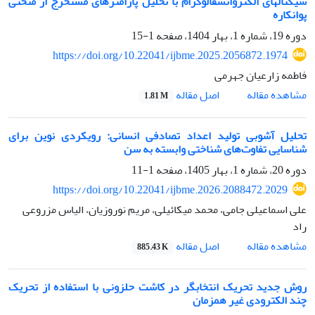
سیگنالهای الکتروانسفالوگرام با تحلیل پارامترهای مستخرج از منحنی
پوانکاره
دوره 19، شماره 1، بهار 1404، صفحه
1-15
https://doi.org/10.22041/ijbme.2025.2056872.1974
فاطمه زارعیان جهرمی
اصل مقاله
مشاهده مقاله
1.81 M
تحلیل آشوبی تولید اعداد تصادفی انسانی: رویکردی نوین برای
شناسایی تفاوت‌های شناختی وابسته به سن
دوره 20، شماره 1، بهار 1405، صفحه
1-11
https://doi.org/10.22041/ijbme.2026.2088472.2029
علی اسماعیلی جامی، محمد میکائیلی، مریم نوروزیان، الیاس مزروعی
راد
اصل مقاله
مشاهده مقاله
885.43 K
روش جدید تحریک انتخابگر در کاشت حلزونی با استفاده از تحریک
چند الکترودی غیر همزمان