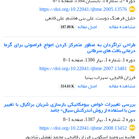
دوره -2، شماره 1، تابستان 1384، صفحه
1-8
https://doi.org/10.22041/ijbme.2005.13576
خلیل فرهنگ دوست، علی بنی هاشم، علی قانعی
اصل مقاله
مشاهده مقاله
187.89 K
طراحی تراگردان به منظور متمرکز کردن امواج فراصوتی برای گرما
درمانی بافت های سرطانی
دوره 1، شماره 1، بهار 1386، صفحه
1-8
https://doi.org/10.22041/ijbme.2007.13481
فرزان قالیچی، سهراب بهنیا
اصل مقاله
مشاهده مقاله
314.61 K
بررسی تغییرات خواص بیومکانیکی بازسازی شریان براکیال با تغییر
سن با استفاده از روش اندرکنش سیال- جامد
دوره 2، شماره 1، بهار 1387، صفحه
1-8
https://doi.org/10.22041/ijbme.2008.13452
هانیه نیرومند اسکویی، فرزان قالیچی، محمد تفضلی شادپور