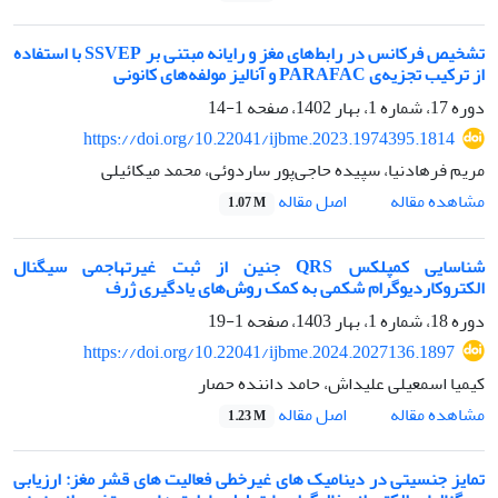
تشخیص فرکانس در رابط‌های مغز و رایانه مبتنی بر SSVEP با استفاده
از ترکیب تجزیه‌ی PARAFAC و آنالیز مولفه‌های کانونی
دوره 17، شماره 1، بهار 1402، صفحه
1-14
https://doi.org/10.22041/ijbme.2023.1974395.1814
مریم فرهادنیا، سپیده حاجی‌پور ساردوئی، محمد میکائیلی
اصل مقاله
مشاهده مقاله
1.07 M
شناسایی کمپلکس QRS جنین از ثبت غیرتهاجمی سیگنال
الکتروکاردیوگرام شکمی به کمک روش‌های یادگیری ژرف
دوره 18، شماره 1، بهار 1403، صفحه
1-19
https://doi.org/10.22041/ijbme.2024.2027136.1897
کیمیا اسمعیلی علیداش، حامد داننده حصار
اصل مقاله
مشاهده مقاله
1.23 M
تمایز جنسیتی در دینامیک های غیرخطی فعالیت های قشر مغز: ارزیابی