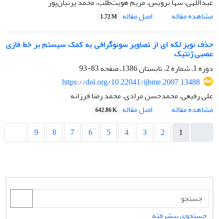
عبداللهی، سها برویس، مریم هویت‌طلب، محمد پرنیان‌پور
اصل مقاله
مشاهده مقاله
1.72 M
حذف نویز لکه ای از تصاویر سونوگرافی به کمک سیستم بر خط فازی
عصبی ژنتیک
دوره 1، شماره 2، تابستان 1386، صفحه
83-93
https://doi.org/10.22041/ijbme.2007.13488
علی رفیعی، محمدحسن مرادی، محمد رضا فرزانه
اصل مقاله
مشاهده مقاله
642.86 K
9
8
7
6
5
4
3
2
1
جستجوی پیشرفته