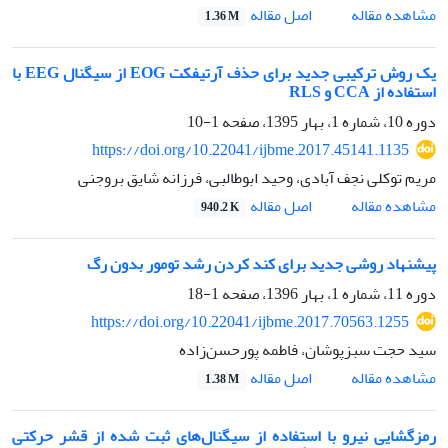
اصل مقاله
مشاهده مقاله
1.36 M
یک روش ترکیبی جدید برای حذف آرتیفکت EOG از سیگنال EEG با
استفاده از CCA و RLS
دوره 10، شماره 1، بهار 1395، صفحه
1-10
https://doi.org/10.22041/ijbme.2017.45141.1135
مریم توکلی نجف آبادی، وحید ابوطالبی، فرزانه شایق بروجنی
اصل مقاله
مشاهده مقاله
940.2 K
پیشنهاد روشی جدید برای کند کردن رشد تومور بدون رگ
دوره 11، شماره 1، بهار 1396، صفحه
1-18
https://doi.org/10.22041/ijbme.2017.70563.1255
سید حجت سبزپوشان، فاطمه پورحسن‌زاده
اصل مقاله
مشاهده مقاله
1.38 M
رمزگشایی نیرو با استفاده از سیگنال‌های ثبت شده از قشر حرکتی