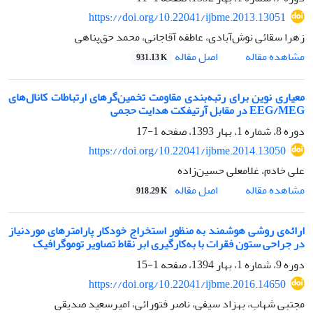
https://doi.org/10.22041/ijbme.2013.13051
زهرا سقائی نوش‌آبادی، عاطفه آقاجانی، محمد حق‌پناهی
اصل مقاله
مشاهده مقاله
931.13 K
معیاری نوین برای رتبه‌بندی مقاومت تخمین‌گرهای ارتباطات کانال‌های
EEG/MEG در مقابل آرتیفکت هدایت حجمی
دوره 8، شماره 1، بهار 1393، صفحه
1-17
https://doi.org/10.22041/ijbme.2014.13050
علی خادم، غلامعلی حسین‌زاده
اصل مقاله
مشاهده مقاله
918.29 K
ارائه‌‌ی روشی هوشمند به منظور استخراج خودکار پارامترهای موردنیاز
در جراحی ستون فقرات با به‌کارگیری ابر نقاط تصاویر توموگرافیک
دوره 9، شماره 1، بهار 1394، صفحه
1-15
https://doi.org/10.22041/ijbme.2016.14650
مجتبی شهاب، بهزاد سیفی، ناصر فتورائی، امیرسعید صدیقی