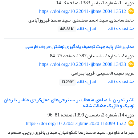
دوره -1، شماره 1، پاییز 1383، صفحه
3-14
https://doi.org/10.22041/ijbme.2004.13512
حامد ساجدی، سید احمد معتمدی، سید محمد فیروزآبادی
اصل مقاله
مشاهده مقاله
445.88 K
مدلی رفتار پایه جهت توصیف یادگیری نوشتن حروف فارسی
دوره 2، شماره 2، تابستان 1387، صفحه
75-84
https://doi.org/10.22041/ijbme.2008.13433
مریم نقیب الحسینی، فریبا بهرامی
اصل مقاله
مشاهده مقاله
13.29 M
تاثیر تمرین با میله‌ی منعطف بر سینرجی‌های عمل‌کردی متغیر با زمان
تونیک و فازیک عضلات شانه
دوره 14، شماره 2، تابستان 1399، صفحه
81-96
https://doi.org/10.22041/ijbme.2020.114099.1522
مهرداد داودی، سید محمدرضا شکوهیان، مهدی باقری روچی، مسعود