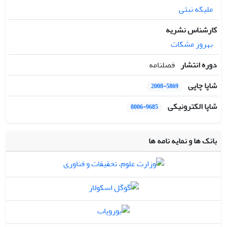
ملیکه نبئی
کارشناس نشریه
بهروز مشکات
دوره انتشار
فصلنامه
شاپا چاپی
2008-5869
شاپا الکترونیکی
8006-9685
بانک ها و نمایه نامه ها