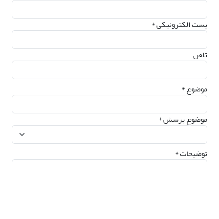
پست الکترونیکی *
تلفن
موضوع *
موضوع پرسش *
توضیحات *