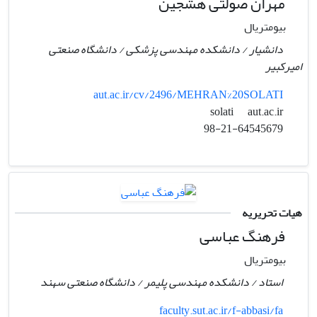
مهران صولتی هشجین
بیومتریال
دانشیار / دانشکده مهندسی پزشکی / دانشگاه صنعتی
امیرکبیر
aut.ac.ir/cv/2496/MEHRAN%20SOLATI
aut.ac.ir
solati
98-21-64545679
هیات تحریریه
فرهنگ عباسی
بیومتریال
استاد / دانشکده مهندسی پلیمر / دانشگاه صنعتی سهند
faculty.sut.ac.ir/f-abbasi/fa