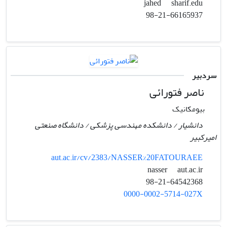
sharif.edu
jahed
98-21-66165937
سردبیر
ناصر فتورائی
بیومکانیک
دانشیار / دانشکده مهندسی پزشکی / دانشگاه صنعتی
امیرکبیر
aut.ac.ir/cv/2383/NASSER%20FATOURAEE
aut.ac.ir
nasser
98-21-64542368
0000-0002-5714-027X