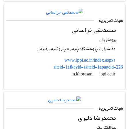
هیات تحریریه
محمدتقی خراسانی
بیومتریال
دانشیار / پژوهشگاه پلیمر و پتروشیمی ایران
www.ippi.ac.ir/index.aspx?
siteid=1&fkeyid=&siteid=1&pageid=226
ippi.ac.ir
m.khorasani
هیات تحریریه
محمدرضا دلیری
بیوالکتریک