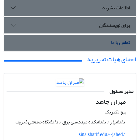
اطلاعات نشریه
برای نویسندگان
تماس با ما
اعضای هیات تحریریه
مدیر مسئول
مهران جاهد
بیوالکتریک
دانشیار / دانشکده مهندسی برق / دانشگاه صنعتی شریف
sina.sharif.edu/~jahed/