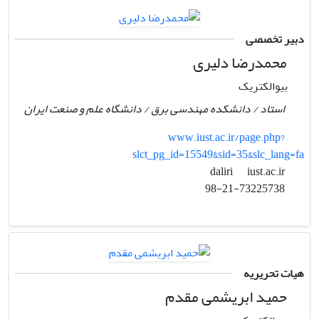
دبیر تخصصی
محمدرضا دلیری
بیوالکتریک
استاد / دانشکده مهندسی برق / دانشگاه علم و صنعت ایران
www.iust.ac.ir/page.php?
slct_pg_id=15549&sid=35&slc_lang=fa
iust.ac.ir
daliri
98-21-73225738
هیات تحریریه
حمید ابریشمی مقدم