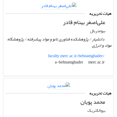
هیات تحریریه
علی‌اصغر بهنام قادر
بیومتریال
دانشیار / پژوهشکده فناوری نانو و مواد پیشرفته / پژوهشگاه
مواد و انرژی
faculty.merc.ac.ir/behnamghader/
merc.ac.ir
a-behnamghader
هیات تحریریه
محمد پویان
بیوالکتریک