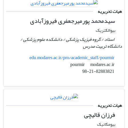
هیات تحریریه
سیدمحمد پورمیرجعفری فیروزآبادی
بیوالکتریک
استاد / گروه فیزیک پزشکی / دانشکده علوم پزشکی /
دانشگاه تربیت مدرس
edu.modares.ac.ir/pro/academic_staff/pourmir
modares.ac.ir
pourmir
98-21-82883821
هیات تحریریه
فرزان قالیچی
بیومکانیک