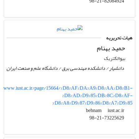
98-21-82084924
هیات تحریریه
حمید بهنام
بیوالکتریک
دانشیار / دانشکده مهندسی برق / دانشگاه علم و صنعت ایران
www.iust.ac.ir/page/15664/%D8%AF%DA%A9%D8%AA%D8%B1-
%D8%AD%D9%85%DB%8C%D8%AF-
%D8%A8%D9%87%D9%86%D8%A7%D9%85
iust.ac.ir
behnam
98-21-73225629