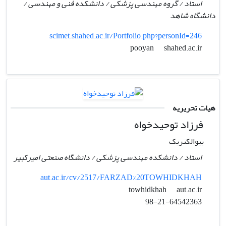
استاد / گروه مهندسی پزشکی / دانشکده فنی و مهندسی /
دانشگاه شاهد
scimet.shahed.ac.ir/Portfolio.php?personId=246
shahed.ac.ir
pooyan
هیات تحریریه
فرزاد توحیدخواه
بیوالکتریک
استاد / دانشکده مهندسی پزشکی / دانشگاه صنعتی امیرکبیر
aut.ac.ir/cv/2517/FARZAD%20TOWHIDKHAH
aut.ac.ir
towhidkhah
98-21-64542363