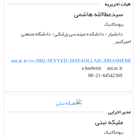
هیات تحریریه
سیدعطاالله هاشمی
بیومکانیک
دانشیار / دانشکده مهندسی پزشکی / دانشگاه صنعتی
امیرکبیر
aut.ac.ir/cv/2002/SEYYED%20ATAOLLAH%20HASHEMI
aut.ac.ir
a.hashemi
98-21-64542369
مدیر اجرایی
ملیکه نبئی
بیومکانیک