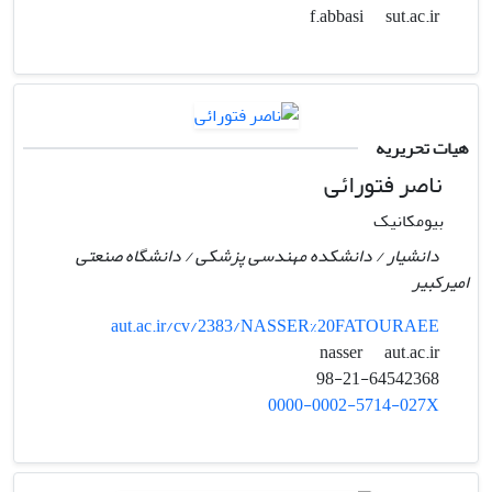
sut.ac.ir
f.abbasi
هیات تحریریه
ناصر فتورائی
بیومکانیک
دانشیار / دانشکده مهندسی پزشکی / دانشگاه صنعتی
امیرکبیر
aut.ac.ir/cv/2383/NASSER%20FATOURAEE
aut.ac.ir
nasser
98-21-64542368
0000-0002-5714-027X