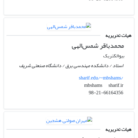
هیات تحریریه
محمدباقر شمس‌الهی
بیوالکتریک
استاد / دانشکده مهندسی برق / دانشگاه صنعتی شریف
sharif.edu/~mbshams/
sharif.ir
mbshams
98-21-66164356
هیات تحریریه