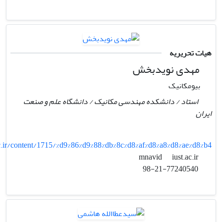
هیات تحریریه
مهدی نویدبخش
بیومکانیک
استاد / دانشکده مهندسی مکانیک / دانشگاه علم و صنعت
ایران
c.ir/content/1715/%d9%86%d9%88%db%8c%d8%af%d8%a8%d8%ae%d8%b4
iust.ac.ir
mnavid
98-21-77240540