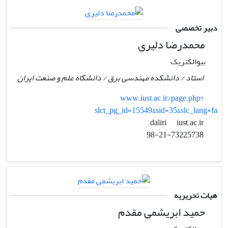
دبیر تخصصی
محمدرضا دلیری
بیوالکتریک
استاد / دانشکده مهندسی برق / دانشگاه علم و صنعت ایران
www.iust.ac.ir/page.php?
slct_pg_id=15549&sid=35&slc_lang=fa
iust.ac.ir
daliri
98-21-73225738
هیات تحریریه
حمید ابریشمی مقدم