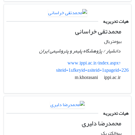
هیات تحریریه
محمدتقی خراسانی
بیومتریال
دانشیار / پژوهشگاه پلیمر و پتروشیمی ایران
www.ippi.ac.ir/index.aspx?
siteid=1&fkeyid=&siteid=1&pageid=226
ippi.ac.ir
m.khorasani
هیات تحریریه
محمدرضا دلیری
بیوالکتریک