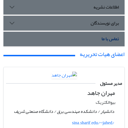
اطلاعات نشریه
برای نویسندگان
تماس با ما
اعضای هیات تحریریه
مدیر مسئول
مهران جاهد
بیوالکتریک
دانشیار / دانشکده مهندسی برق / دانشگاه صنعتی شریف
sina.sharif.edu/~jahed/