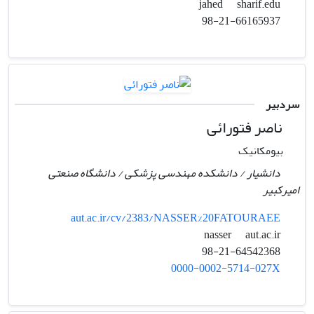
sharif.edu
jahed
98-21-66165937
سردبیر
ناصر فتورائی
بیومکانیک
دانشیار / دانشکده مهندسی پزشکی / دانشگاه صنعتی
امیرکبیر
aut.ac.ir/cv/2383/NASSER%20FATOURAEE
aut.ac.ir
nasser
98-21-64542368
0000-0002-5714-027X