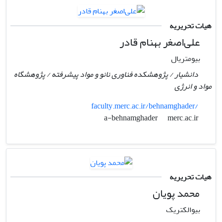
هیات تحریریه
علی‌اصغر بهنام قادر
بیومتریال
دانشیار / پژوهشکده فناوری نانو و مواد پیشرفته / پژوهشگاه
مواد و انرژی
faculty.merc.ac.ir/behnamghader/
merc.ac.ir
a-behnamghader
هیات تحریریه
محمد پویان
بیوالکتریک