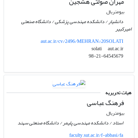
مهران صولتی هشجین
بیومتریال
دانشیار / دانشکده مهندسی پزشکی / دانشگاه صنعتی
امیرکبیر
aut.ac.ir/cv/2496/MEHRAN%20SOLATI
aut.ac.ir
solati
98-21-64545679
هیات تحریریه
فرهنگ عباسی
بیومتریال
استاد / دانشکده مهندسی پلیمر / دانشگاه صنعتی سهند
faculty.sut.ac.ir/f-abbasi/fa