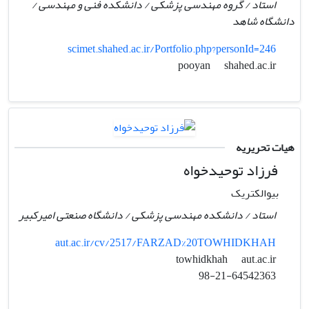
استاد / گروه مهندسی پزشکی / دانشکده فنی و مهندسی /
دانشگاه شاهد
scimet.shahed.ac.ir/Portfolio.php?personId=246
shahed.ac.ir
pooyan
هیات تحریریه
فرزاد توحیدخواه
بیوالکتریک
استاد / دانشکده مهندسی پزشکی / دانشگاه صنعتی امیرکبیر
aut.ac.ir/cv/2517/FARZAD%20TOWHIDKHAH
aut.ac.ir
towhidkhah
98-21-64542363