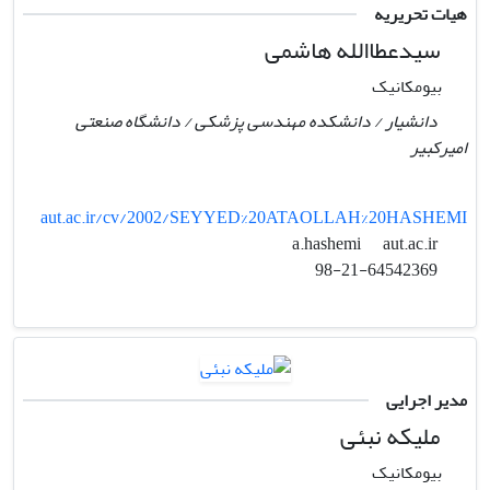
هیات تحریریه
سیدعطاالله هاشمی
بیومکانیک
دانشیار / دانشکده مهندسی پزشکی / دانشگاه صنعتی
امیرکبیر
aut.ac.ir/cv/2002/SEYYED%20ATAOLLAH%20HASHEMI
aut.ac.ir
a.hashemi
98-21-64542369
مدیر اجرایی
ملیکه نبئی
بیومکانیک