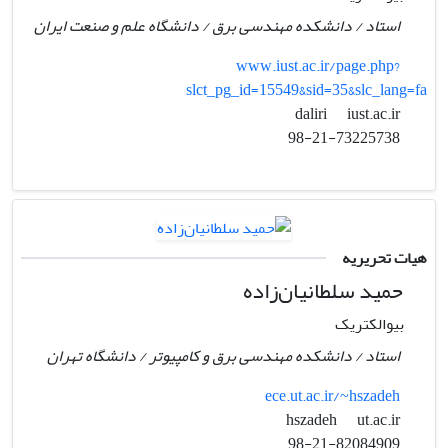
استاد / دانشکده مهندسی برق / دانشگاه علم و صنعت ایران
www.iust.ac.ir/page.php?
slct_pg_id=15549&sid=35&slc_lang=fa
iust.ac.ir
daliri
98-21-73225738
هیات تحریریه
حمید سلطانیان‌زاده
بیوالکتریک
استاد / دانشکده مهندسی برق و کامپیوتر / دانشگاه تهران
ece.ut.ac.ir/~hszadeh
ut.ac.ir
hszadeh
98-21-82084909