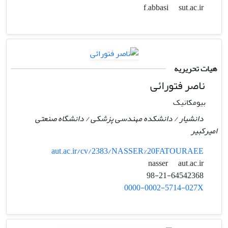
sut.ac.ir
f.abbasi
هیات تحریریه
ناصر فتورائی
بیومکانیک
دانشیار / دانشکده مهندسی پزشکی / دانشگاه صنعتی
امیرکبیر
aut.ac.ir/cv/2383/NASSER%20FATOURAEE
aut.ac.ir
nasser
98-21-64542368
0000-0002-5714-027X