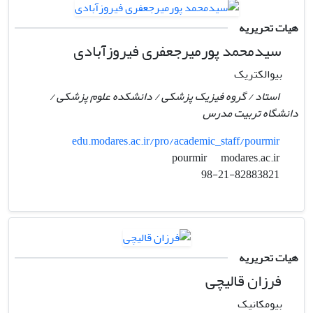
هیات تحریریه
سیدمحمد پورمیرجعفری فیروزآبادی
بیوالکتریک
استاد / گروه فیزیک پزشکی / دانشکده علوم پزشکی /
دانشگاه تربیت مدرس
edu.modares.ac.ir/pro/academic_staff/pourmir
modares.ac.ir
pourmir
98-21-82883821
هیات تحریریه
فرزان قالیچی
بیومکانیک