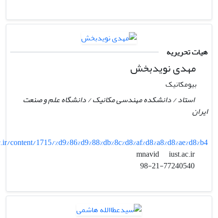
هیات تحریریه
مهدی نویدبخش
بیومکانیک
استاد / دانشکده مهندسی مکانیک / دانشگاه علم و صنعت
ایران
c.ir/content/1715/%d9%86%d9%88%db%8c%d8%af%d8%a8%d8%ae%d8%b4
iust.ac.ir
mnavid
98-21-77240540