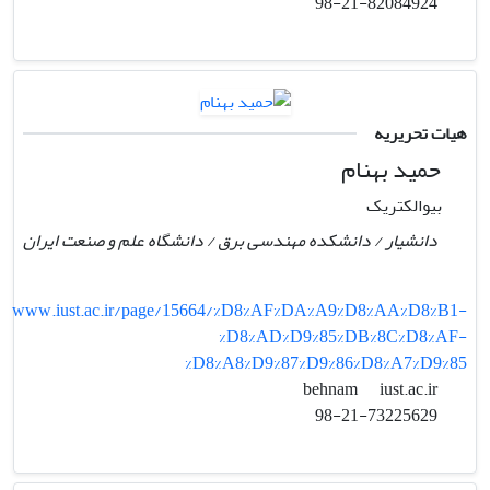
98-21-82084924
هیات تحریریه
حمید بهنام
بیوالکتریک
دانشیار / دانشکده مهندسی برق / دانشگاه علم و صنعت ایران
www.iust.ac.ir/page/15664/%D8%AF%DA%A9%D8%AA%D8%B1-
%D8%AD%D9%85%DB%8C%D8%AF-
%D8%A8%D9%87%D9%86%D8%A7%D9%85
iust.ac.ir
behnam
98-21-73225629