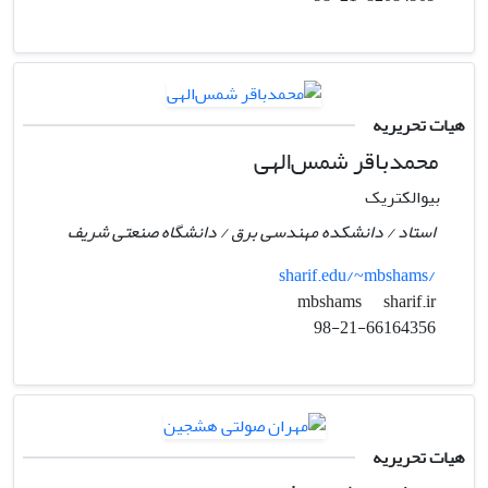
هیات تحریریه
محمدباقر شمس‌الهی
بیوالکتریک
استاد / دانشکده مهندسی برق / دانشگاه صنعتی شریف
sharif.edu/~mbshams/
sharif.ir
mbshams
98-21-66164356
هیات تحریریه