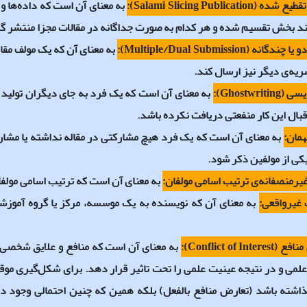
تقطیع شده (
Salami Slicing Publication
):
به معنای آن است که داده‌ها و
ند بخش تقسیم شده و هر کدام به صورت جداگانه در مقالات مجزا منتشر گ
و یا چندگانه (
Multiple/Dual Submission
):
به معنای آن که یک مولف مقا
یه‌ی دیگر نیز ارسال کند.
یسی (
Ghostwriting
):
به معنای آن است که یک فرد به جای دیگران تولید م
قبال این کار منفعتی دریافت نکرده باشد.
همان:
به معنای آن است که یک فرد هیچ مشارکتی در مقاله نداشته یا مشارکت
کی از مولفین ذکر شود.
یرمنصفانه‌ی ترتیب اسامی مولفان:
به معنای آن است که ترتیب اسامی مولفان
 غیرواقعی:
به معنای آن که نویسنده به یک موسسه، مرکز یا گروه آمو
نافع (
Conflict of Interest
):
به معنای آن است که منافع و علایق شخصی 
علمی و در نتیجه عینیت علمی را تحت تاثیر قرار دهد. برای شکل‌گیری م
گذاشته باشد (تعارض منافع بالفعل) بلکه همین که چنین احتمالی وجود دا