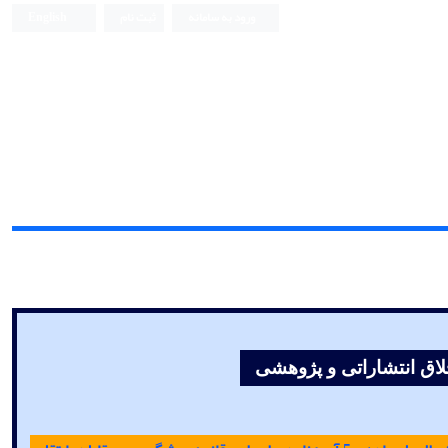
ورود به سامانه
ثبت نام
English
Iranian Journal of Biomedical Engineering (IJBME)
خلاق انتشاراتی و پژوهشی