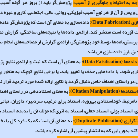
ه به احتیاط و جلوگیری از آسیب:
پژوهش‌گر باید از بروز هر گونه آسیب
 پس از آن از هر نوع آسیب فیزیکی، روانی، مالی، اجتماعی، کاری و غیره در
زی (
Data Fabrication
):
داده‌سازی به معنای آن است که پژوهش‌گر داده‌ها
آورده است منتشر کند. ارائه‌ی داده‌ها یا نتیجه‌های ساختگی، گزارش مطال
رسش‌نامه‌ها توسط خود پژوهش‌گر، ارائه‌ی گزارش از مصاحبه‌های انجام ن
یق بارز داده‌سازی می‌باشد.
اده‌ها (
Data Falsification
):
به معنای آن است که ثبت و ارائه‌ی نتایج پ
ی شود، یا داده‌هایی حذف یا تغییر یابد، یا برخی نتایج کوچک به منظور پ
ر راستای اهداف خاص دنبال گردد یا نتایج ارائه شده مورد تردید قرار ن
 استنادها (
Citation Manipulation
):
به معنای استناددهی در راستای اهداف
نامرتبط، خوداستنادی بی‌رویه، استناد برای ترغیب سردبیر/ داوران، تبانی
، استناد پولی، استناد جعلی، استناد به اثری که مولف آن را ندیده، استناد ب
تکراری (
Duplicate Publication
):
به معنای آن است که یک فرد کل یا بخش
ند بدون این که به انتشار پیشین آن اشاره کرده باشد.