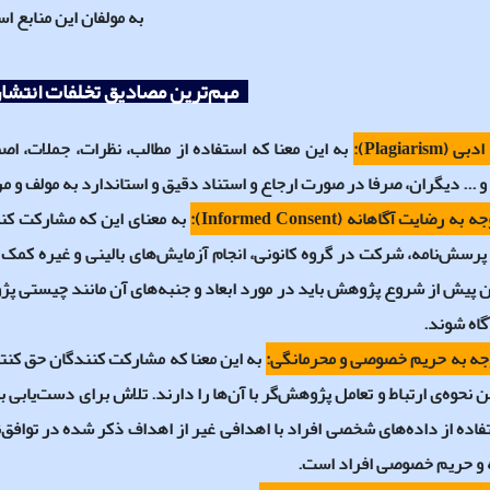
به مولفان این منابع ا
مهم‌ترین مصادیق تخلفات انتشا
دبی (
Plagiarism
):
به این معنا که استفاده از مطالب، نظرات، جملات، اصط
 ... دیگران، صرفا در صورت ارجاع و استناد دقیق و استاندارد به مولف و مر
ه به رضایت آگاهانه (
Informed Consent
):
به معنای این که مشارکت کنن
رسش‌نامه، شرکت در گروه کانونی، انجام آزمایش‌های بالینی و غیره کمک 
 پیش از شروع پژوهش باید در مورد ابعاد و جنبه‌های آن مانند چیستی پژو
گاه شوند.
جه به حریم خصوصی و محرمانگی:
به این معنا که مشارکت کنندگان حق کنت
 نحوه‌ی ارتباط و تعامل پژوهش‌گر با آن‌ها را دارند. تلاش برای دست‌یاب
تفاده از داده‌های شخصی افراد با اهدافی غیر از اهداف ذکر شده در تواف
ه و حریم خصوصی افراد است.