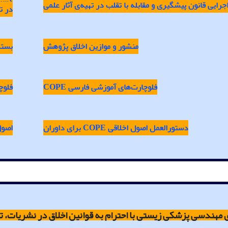
دستو
جرایی
قانون
پیشگیری
و
مقابله
با
تقلب
در
تهیه‌ی
آثار
علمی
در
ت
منشور
و
موازین
اخلاق
پژوهش
بسته
فلوچارت‌های
آموزشی
فارسی
COPE
فلوچ
دستورالعمل
اصول
اخلاقی
COPE
برای
داوران
اصو
مهندسی پزشکی زیستی با احترام به قوانین اخلاق در نشریات، تابع