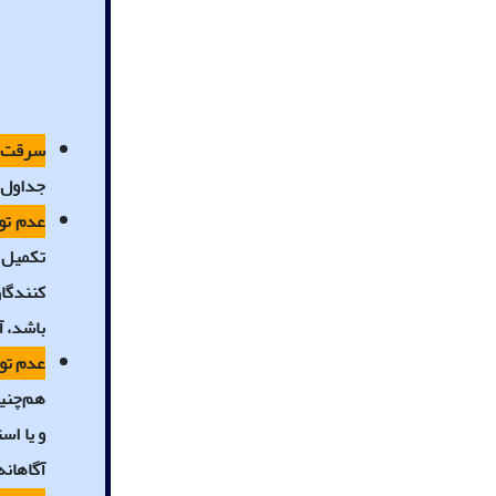
سرقت ا
جداول و
عدم توج
تکمیل پ
کنندگان
باشد، آ
عدم تو
هم‌چنین
و یا اس
آگاهان