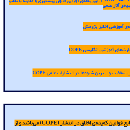
رالعمل
ماده‌ی
5
آیین‌نامه‌ی
اجرایی
قانون
پیشگیری
و
مقابله
با
تقلب
هیه‌ی
آثار
علمی
‌ی
آموزشی
اخلاق
پژوهش
ارت‌های
آموزشی
انگلیسی
COPE
ل
شفافیت
و
بهترین
شیوه‌ها
در
انتشارات
علمی
COPE
 قوانین کمیته‌ی اخلاق در انتشار (
COPE
) می‌باشد و از