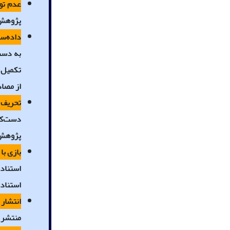
عدم توج
پژوهش و
داده‌سا
به دست 
تکمیل پ
از مصاد
تحریف د
دست‌کار
پژوهش د
بازی‌ با
استناد 
استنادی
انتشار 
منتشر ک