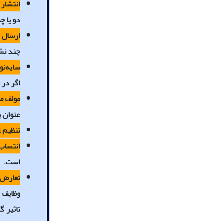
انتشار 
دو یا چ
ارسال د
چند نشر
سایه‌نو
اگر در 
مولف م
عنوان ی
تنظیم غ
انتساب
است.
تعارض م
وظایف 
تاثیر 