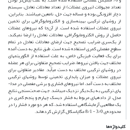
و 76 فسیکل عضلانی استفاده شده­ است. به علت بیش‌تر بودن
تعداد مجهولات (نیروی عضلات) از تعداد معادلات تعادل، سیستم
دچار افزونگی بوده و مساله جهت حل، نامعین می­باشند. بنابراین،
از روش­های ترکیبی بهینه‌سازی و الکترومایوگرافی برای تخمین
نیروی عضلات استفاده شده است. از آن‌جا که نیروهای عضلات
حاصل از روش­ الکترومایوگرافی، معادلات تعادل را ارضا نمی­کند،
از یک‌سری ضرایب تصحیح جهت ارضای معادلات تعادل در تمام
سطوح مفصلی کمری استفاده شده است. طبق نتایج به دست آمده
برای یک فعالیت فیزیکی خاص، به علت استفاده از الگوریتم­های
مختلف جهت یافتن نیروها، ضرایب تصحیح متفاوتی برای هر عضله
در روش­های ترکیبی مختلف به دست می­آید. مقادیر متفاوتی برای
نیروی عضلات و میزان پایداری تخمینی توسط روش­های ترکیبی
مختلف به دست آمد، اما نیروهای فشاری و برشی مفصلی در مدل­
های ترکیبی به یک‌دیگر نزدیک می­باشد. جهت صحت‌سنجی نتایج
مدل، از داده­های مربوط به فشار دیسک چهارم و پنجم کمری در
یک مطالعه­ی آزمایشگاهی استفاده شد، که هر دو مورد فشار را در
محدوده‌ی 3/0 - 8/1 مگاپاسکال گزارش کرده­اند.
کلیدواژه‌ها