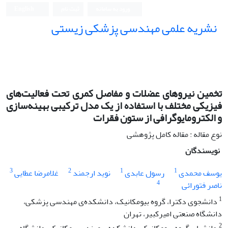
ورود به سامانه
ثبت نام
English
نشریه علمی مهندسی پزشکی زیستی
Iranian Journal of Biomedical Engineering (IJBME)
تخمین نیروهای عضلات و مفاصل کمری تحت فعالیت‌های
فیزیکی مختلف با استفاده از یک مدل ترکیبی بهینه‌سازی
و الکترومایوگرافی از ستون فقرات
نوع مقاله : مقاله کامل پژوهشی
نویسندگان
3
2
1
1
یوسف محمدی
رسول عابدی
نوید ارجمند
غلامرضا عطایی
4
ناصر فتورائی
1
دانشجوی دکترا، گروه بیومکانیک، دانشکده‌ی مهندسی پزشکی،
دانشگاه صنعتی امیرکبیر، تهران
2