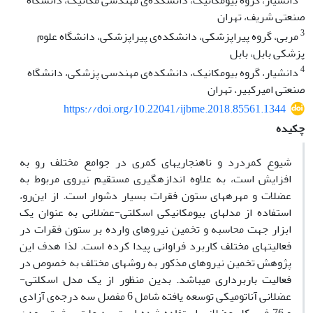
دانشیار، گروه بیومکانیک، دانشکده‌ی مهندسی مکانیک، دانشگاه
صنعتی شریف، تهران
3
مربی، گروه پیراپزشکی، دانشکده‌ی پیراپزشکی، دانشگاه علوم
پزشکی بابل، بابل
4
دانشیار، گروه بیومکانیک، دانشکده‌ی مهندسی پزشکی، دانشگاه
صنعتی امیرکبیر، تهران
https://doi.org/10.22041/ijbme.2018.85561.1344
چکیده
شیوع کمردرد و ناهنجاری­های کمری در جوامع مختلف رو به
افزایش است، به علاوه اندازه­گیری مستقیم نیروی مربوط به
عضلات و مهره­های ستون فقرات بسیار دشوار است. از این‌رو،
استفاده از مدل­های بیومکانیکی اسکلتی-عضلانی به عنوان یک
ابزار جهت محاسبه­ و تخمین نیروهای وارده بر ستون فقرات در
فعالیت­های مختلف کاربرد فراوانی پیدا کرده است. لذا هدف این
پژوهش تخمین نیروهای مذکور به روش­های مختلف به خصوص در
فعالیت باربرداری می­باشد. بدین منظور از یک مدل اسکلتی-
عضلانی آناتومیکی توسعه یافته شامل 6 مفصل سه درجه‌ی آزادی