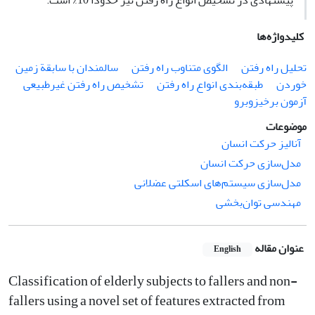
پیشنهادی در تشخیص انواع راه رفتن نیز حدوداً 10% است.
کلیدواژه‌ها
تحلیل راه رفتن
الگوی متناوب راه رفتن
سالمندان با سابقة زمین
خوردن
طبقه‌بندی انواع راه رفتن
تشخیص راه رفتن غیرطبیعی
آزمون برخیزوبرو
موضوعات
آنالیز حرکت انسان
مدل‌سازی حرکت انسان
مدل‌سازی سیستم‌های اسکلتی عضلانی
مهندسی توان‌بخشی
عنوان مقاله
English
Classification of elderly subjects to fallers and non-
fallers using a novel set of features extracted from