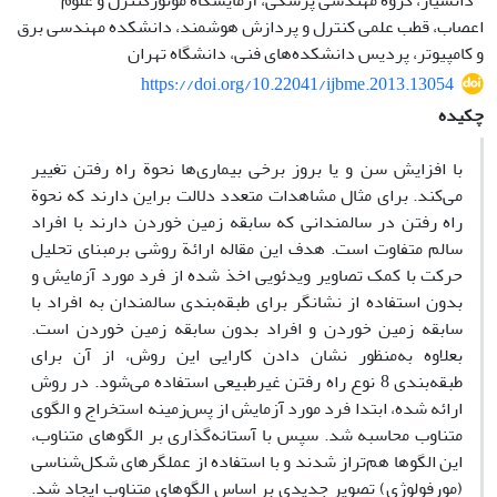
دانشیار، گروه مهندسی پزشکی، آزمایشگاه موتورکنترل و علوم
اعصاب، قطب علمی کنترل و پردازش هوشمند، دانشکده مهندسی برق
و کامپیوتر، پردیس دانشکده‌های فنی، دانشگاه تهران
https://doi.org/10.22041/ijbme.2013.13054
چکیده
با افزایش سن و یا بروز برخی بیماری‌ها نحوة راه رفتن تغییر
می‌کند. برای مثال مشاهدات متعدد دلالت براین دارند که نحوة
راه رفتن در سالمندانی که سابقه زمین خوردن دارند با افراد
سالم متفاوت است. هدف این مقاله ارائة روشی برمبنای تحلیل
حرکت با کمک تصاویر ویدئویی اخذ شده از فرد مورد آزمایش و
بدون استفاده از نشانگر برای طبقه‌بندی سالمندان به افراد با
سابقه زمین خوردن و افراد بدون سابقه زمین خوردن است.
بعلاوه به‌منظور نشان دادن کارایی این روش، از آن برای
طبقه‌بندی 8 نوع راه رفتن غیرطبیعی استفاده می‌شود. در روش
ارائه شده، ابتدا فرد مورد آزمایش از پس‌زمینه استخراج و الگوی
متناوب محاسبه شد. سپس با آستانه‌گذاری بر الگوهای متناوب،
این الگوها هم‌تراز شدند و با استفاده از عملگرهای شکل‌شناسی
(مورفولوژی) تصویر جدیدی بر اساس الگوهای متناوب ایجاد شد.