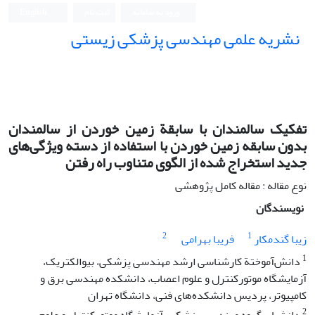
ورود به سامانه
ثبت نام
English
نشریه علمی مهندسی پزشکی زیستی
Iranian Journal of Biomedical Engineering (IJBME)
تفکیک سالمندان با سابقة زمین خوردن از سالمندان
بدون سابقه زمین خوردن با استفاده از دسته‌ ویژگی‌های
جدید استخراج شده از الگوی متناوب راه رفتن
نوع مقاله : مقاله کامل پژوهشی
نویسندگان
2
1
زیبا گندمکار
فریبا بهرامی
1
دانش‌آموختة کارشناسی ارشد مهندسی پزشکی، بیوالکتریک،
آزمایشگاه موتورکنترل و علوم اعصاب، دانشکده مهندسی برق و
کامپیوتر، پردیس دانشکده‌های فنی، دانشگاه تهران
2