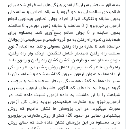
به منظور سنجش میزان کارآمدی ویژگی‌های استخراج شده برای
طبقه‌بندی سالمندان به دو گروه با سابقة افتادن و سالمندان
بدون سابقه و تفکیک آنها از افراد جوان، تصاویر ویدئویی انجام
آزمون برخیزوبرو از 8 سالمند با سابقة زمین خوردن، 8 سالمند
بدون سابقه و 8 جوان سالم جمع‌آوری ‌شد. به‌علاوه برای
طبقه‌بندی نحوة راه رفتن به دو گروه طبیعی و غیرطبیعی از جوانان
خواسته ‌شد تا علاوه بر راه رفتن معمولی و تند، به انجام 7 نوع
مختلف راه رفتن‌ نابهنجار شامل لنگیدن، اردک وار راه رفتن،
تلوتلو به جلو عقب و طرفین، کشان کشان راه رفتن و زانوی بلند
راه رفتن تظاهر کنند. پس از اعمال روش پیشنهادی، هر بار یکی
از داده‌ها به عنوان آزمون بیرون گذاشته شده و شباهت آن با
سایر داده‌ها به کمک همبستگی بهنجار سنجیده شد و برچسب
گروه مربوط به داده‌ای که الگوی حاشیه‌ای آزمون بیشترین
شباهت را با آن داشت، به دادة آزمون نسبت داده ‌شد. در
آزمون‌برخیزو برو متعارف طبقه‌بندی برپایة زمان کل آزمون
صورت می‌گیرد. در این پژوهش ما نشان دادیم که روش
پیشنهادی خطایی در حدود 20% کمتر از روش متعارف برخیزوبرو
دارد. به‌علاوه در این پژوهش نشان داده ‌شد که خطای روش