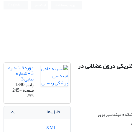
ورود به سامانه
ثبت نام
English
Iranian Journal of Biomedical Engineering (IJBME)
کتریکی درون عضلانی در
دوره 5، شماره
3 - شماره
پیاپی 3
پاییز 1390
صفحه
245-
255
فایل ها
نشکده مهندسی برق
XML