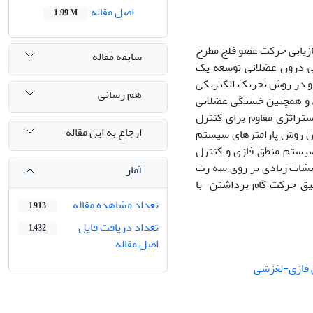
اصل مقاله
1.99 M
ازیابی حرکت عضو فلج مطرح
سابقه مقاله
ی درون عضلانی توسعه یک
ضو در روش تحریک الکتریکی
هم رسانی
 و همچنین خستگی عضلانی
تراتژی مقاوم برای کنترل
ارجاع به این مقاله
ن روش پارامتر‌های سیستم
سیستم منطق فازی و کنترل
ایشات زیادی بر روی سه رت
آمار
یق حرکت گام برداشتن با
تعداد مشاهده مقاله
1,913
تعداد دریافت فایل
1,432
اصل مقاله
 فازی-لغزشی