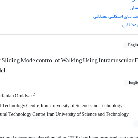
سان
م‌های اسکلتی عضلانی
عضلانی
Engli
Sliding Mode control of Walking Using Intramuscular E
del
Engli
2
rfanian Omidvar
 Technology Centre, Iran University of Science and Technology
eural Technology Centre, Iran University of Science and Technology
unctional neuromuscular stimulation (FNS) has been proposed as a poten