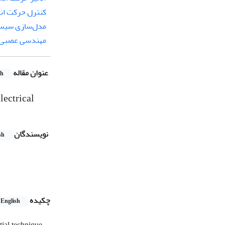
کنترل حرکت ان
مدل‌سازی سیست
مهندسی عصبی 
عنوان مقاله
sh
lectrical
نویسندگان
sh
چکیده
English
tial technique