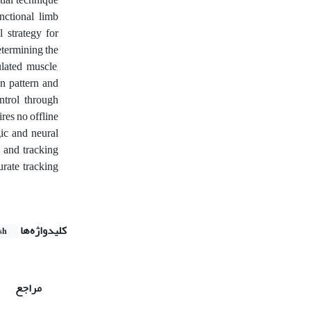
nctional limb
 strategy for
etermining the
ulated muscle,
on pattern and
ntrol through
res no offline
ic and neural
, and tracking
rate tracking
کلیدواژه‌ها
sh
مراجع