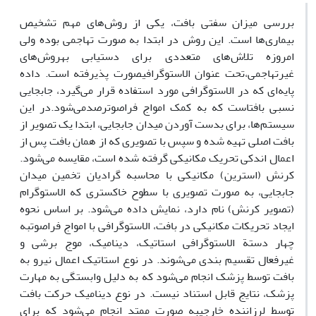
بررسی میزان سفتی بافت، یکی از روش‌های مهم تشخیص
بیماری‌ها است. این روش در ابتدا به صورت تهاجمی بوده ولی
امروزه تلاش‌های متعددی برای دستیابی بهروش‌های
غیرتهاجمی،تحت عنوان الاستوگرافیصورت پذیرفته است. داده
پایه‌ای که در الاستوگرافی مورد استفاده قرار می‌گیرد، جابجایی
نسبی بافتاست که به کمک امواج فراصوترصدمی‌شود.در این
سیستم‌ها، برای بدست آوردن میدان جابجایی، ابتدا یک تصویر از
بافت اصلی تهیه شده و سپس با تصویری که از همان بافت پس از
اعمال اندکی تحریک مکانیکی گرفته شده است، مقایسه می‌شود.
کرنش (استرین) مکانیکی با محاسبه گرادیان تخمین میدان
جابجایی، به صورت تصویری با سطوح خاکستری که الاستوگرام
(تصویر کرنش) نام دارد، نمایش داده می‌شود. بر اساس نحوه
ایجاد تحریکات مکانیکی در بافت، الاستوگرافی با امواج فراصوتبه
چهار دستة الاستوگرافی استاتیک، دینامیک، موج برشی و
غیرفعال تقسیم بندی می‌شوند. در نوع استاتیک اعمال نیرو به
بافت توسط پزشک انجام می‌شود که به دلیل وابستگی به مهارت
پزشک، نتایج قابل استناد نیست. در نوع دینامیک حرکت بافت
توسط لرزاننده خارجیبه صورت ممتد انجام می‌شود که برای