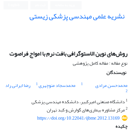
ورود به سامانه
ثبت نام
English
نشریه علمی مهندسی پزشکی زیستی
Iranian Journal of Biomedical Engineering (IJBME)
روش‌های نوین الاستوگرافی بافت نرم با امواج فراصوت
نوع مقاله : مقاله کامل پژوهشی
نویسندگان
1
1
محمدحسن مرادی
محمدسجاد منوچهری
رضا ایرانی راد
2
1
دانشگاه صنعتی امیرکبیر، دانشکده مهندسی پزشکی
2
مرکز مشاوره بیماری‌های گوارش و کبد تهران
https://doi.org/10.22041/ijbme.2012.13169
چکیده