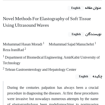
عنوان مقاله
English
Novel Methods For Elastography of Soft Tissue
Using Ultrasound Waves
نویسندگان
English
1
1
Mohammad Hasan Moradi
Mohammad Sajad Manuchehri
2
Reza IraniRad
1
Department of Biomedical Engineering, AmirKabir University of
Technology
2
Tehran Gastroenterology and Hepatology Center
چکیده
English
During the centuries, palpation has always been a crucial
procedure in diagnosing the diseases. At first, these procedures
were invasive, but nowadays numerous attempts by the name
of elastographyhave been madeforreaching to noninvasive