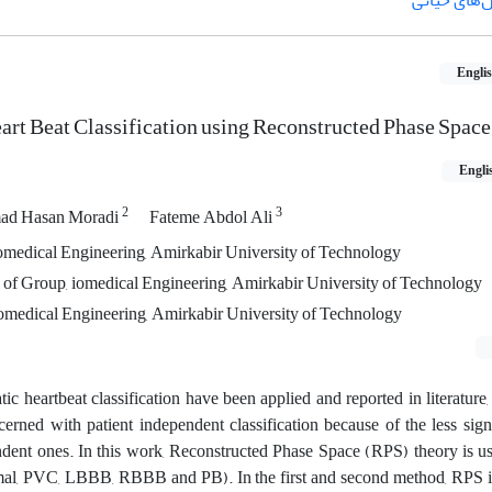
‌های حیاتی
Engli
art Beat Classification using Reconstructed Phase Space
Engli
2
3
d Hasan Moradi
Fateme Abdol Ali
omedical Engineering, Amirkabir University of Technology
y of Group, iomedical Engineering, Amirkabir University of Technology
omedical Engineering, Amirkabir University of Technology
 heartbeat classification have been applied and reported in literature, 
erned with patient independent classification because of the less signi
dent ones. In this work, Reconstructed Phase Space (RPS) theory is us
rmal, PVC, LBBB, RBBB and PB). In the first and second method, RPS 