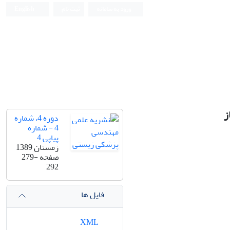
ورود به سامانه
ثبت نام
English
Iranian Journal of Biomedical Engineering (IJBME)
ز
دوره 4، شماره
4 - شماره
پیاپی 4
زمستان 1389
صفحه
279-
292
فایل ها
XML