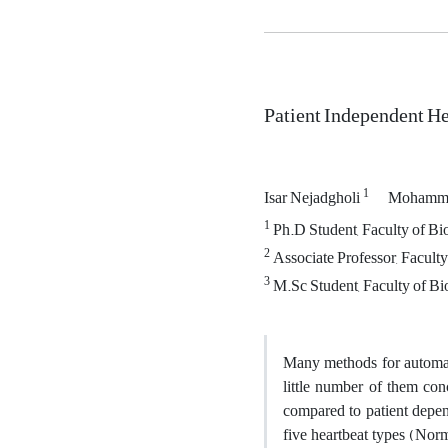
Patient Independent He
1
Isar Nejadgholi
Mohamma
1
Ph.D Student, Faculty of Bi
2
Associate Professor, Facult
3
M.Sc Student, Faculty of Bi
Many methods for automatic
little number of them conc
compared to patient depen
five heartbeat types (No