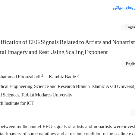
‌های حیاتی
Engli
ification of EEG Signals Related to Artists and Nonartis
tal Imagery and Rest Using Scaling Exponent
Engli
2
3
hammad Firouzabadi
Kambiz Badie
cal Engineering, Science and Research Branch, Islamic Azad Universit
l Sciences, Tarbiat Modares University
h Institute for ICT
es between multichannel EEG signals of artists and nonartists were inves
al imagery of some paintings and at resting condition using scaling ex