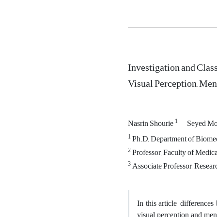
Investigation and Class
Visual Perception, Men
1
Nasrin Shourie
Seyed Mo
1
Ph.D, Department of Biomedi
2
Professor, Faculty of Medica
3
Associate Professor, Researc
In this article, differenc
visual perception and ment