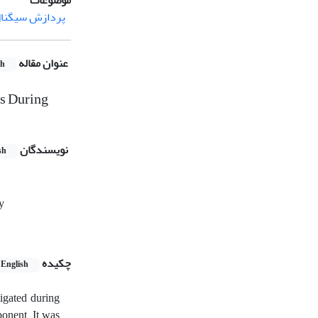
موضوعات
پردازش سیگنال
عنوان مقاله
sh
ts During
نویسندگان
sh
y
چکیده
English
tigated during
ponent. It was