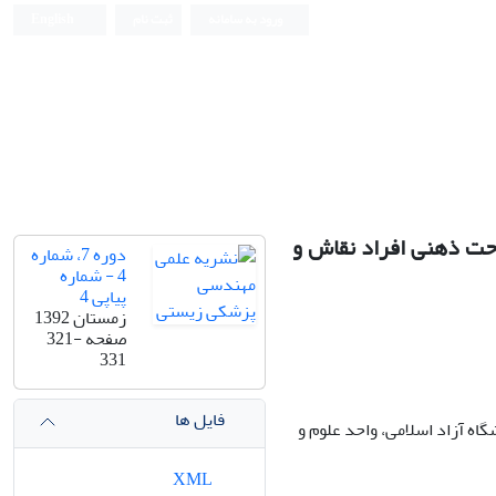
ورود به سامانه
ثبت نام
English
Iranian Journal of Biomedical Engineering (IJBME)
 تجسّم و استراحت ذهنی افراد نقاش و
دوره 7، شماره
4 - شماره
پیاپی 4
زمستان 1392
صفحه
321-
331
فایل ها
 آزاد اسلامی، واحد علوم و
XML