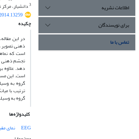
3
دانشیار، مرکز ت
اطلاعات نشریه
.2014.13259
چکیده
برای نویسندگان
تماس با ما
ذهنی تصویر و
است که نماها
تجسّم ذهنی و
دهد. علاوه بر
است. این مسأل
گروه به وسیله
کلیدواژه‌ها
EEG
نمای مق