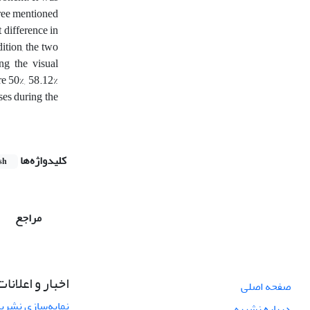
hree mentioned
t difference in
ition, the two
ng the visual
re 50%, 58.12%
ses during the
کلیدواژه‌ها
sh
مراجع
اخبار و اعلانات
صفحه اصلی
نمایه‌سازی نشریه
درباره نشریه