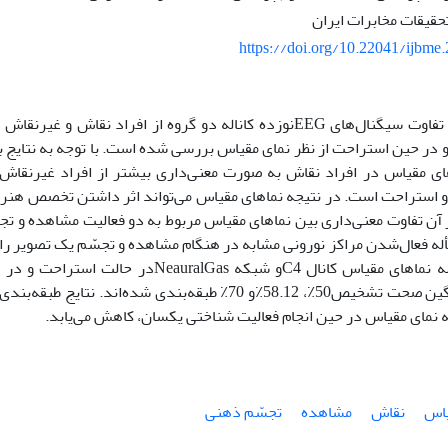
حقیقات مخابرات ایران
https://doi.org/10.22041/ijbme
در این مقاله، تفاوت سیگنال‌‌های EEGنوزده‌ کاناله دو گروه از افراد ن
 در حین استراحت از نظر نمای مقیاس بررسی شده است. با توجه به نتای
ی مقیاس در افراد نقاش به صورت معنی‌‌داری بیشتر از افراد غیرنقا
 استراحت است. در نتیجه نماهای مقیاس می‌تواند اثر داشتن تخصص هنری
 آن تفاوت معنی‌‌داری بین نماهای مقیاس مربوط به دو فعالیت مشاهده و 
ه فعال‌‌شدن مراکز نورونی مشابه در هنگام مشاهده و تجسّم یک تصویر را 
گروه به وسیله نماهای مقیاس کانال C4و شبکه lGas
ترتیب با میانگین صحت تشخیص50٪، 58.12٪و 70٪ طبقه‌بندی شده‌‌ان
 نمای مقیاس در حین انجام فعالیت شناختی یکسان، کاهش می‌‌یابد.
یاس
نقاش
مشاهده
تجسّم ذهنی