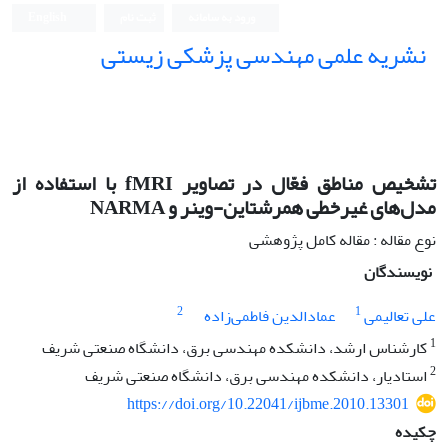
ورود به سامانه
ثبت نام
English
نشریه علمی مهندسی پزشکی زیستی
Iranian Journal of Biomedical Engineering (IJBME)
تشخیص مناطق فعّال در تصاویر fMRI با استفاده از
مدل‌های غیرخطی همرشتاین-وینر و NARMA
نوع مقاله : مقاله کامل پژوهشی
نویسندگان
2
1
علی تعالیمی
عمادالدین فاطمی‌زاده
1
کارشناس ارشد، دانشکده مهندسی برق، دانشگاه صنعتی شریف
2
استادیار، دانشکده مهندسی برق، دانشگاه صنعتی شریف
https://doi.org/10.22041/ijbme.2010.13301
چکیده