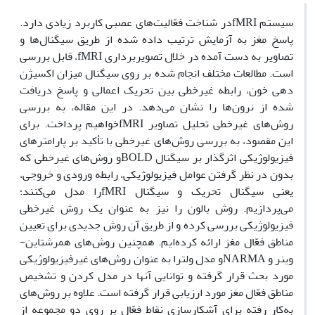
سیستم fMRIدر شناخت فعّالیت‌های عصبی کاربرد زیادی دارد.
پاسخ مغز به آزمایش ترتیب داده شده از طریق سیگنال‌ها و
تصاویر به دست آمده در خلال تصویربرداری fMRI، قابل بررسی
است. مطالعات مختلف انجام شده بر روی سیگنال میزان اکسیژن
دهی خون، رابطه غیرخطی بین تحریک اعمالی و پاسخ دریافت
شده از نرون‌ها را نشان می‌دهد. در این مقاله، به بررسی
روش‌های غیرخطی تحلیل تصاویر fMRIخواهیم پرداخت. برای
این مقصود، به بررسی روش‌های غیرخطی با تأکید بر پارامترهای
فیزیولوژیکی اثرگذار بر سیگنال BOLDو روش‌های غیرخطی که
بدون در نظر گرفتن عوامل فیزیولوژیکی، رابطه ورودی و خروجی،
یعنی سیگنال تحریک و سیگنال fMRIرا مدل می‌کنند؛
می‌پردازیم. روش بالون را نیز به عنوان یک روش غیرخطی
فیزیولوژیکی بررسی کرده و از طریق آن روش جدیدی برای تعیین
مناطق فعّال مغز ارائه کرده‌ایم. همچنین روش‌های همرشتاین-
وینر و NARMAو مدل ولترا به عنوان روش‌های غیرفیزیولوژیکی
مورد بحث قرار گرفته و توانایی آنها در مدل کردن و تشخیص
مناطق فعّال مغز مورد ارزیابی قرار گرفته است. علاوه بر روش‌های
به‌کار رفته برای آشکارسازی نقاط فعّال بر روی دو مجموعه از