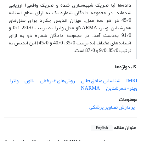
داده‌ها (با تحریک شبیه‌سازی شده و تحریک واقعی) ارزیابی
شده‌اند. در مجموعه دادگان شماره یک به ازای سطح آستانه
45/0 در هر سه مدل، میزان اندیس جکارد برای مدل‌های
همرشتاین-وینر، NARMAو مدل ولترا به ترتیب 90/0، 0/1 و
91/0 به‌دست آمد. در مجموعه داد‌گان شماره دو به ازای
آستانه‌های مختلف (به ترتیب 35/0، 40/0 و 45/0) این اندیس به
ترتیب 85/0، 9/0 و 87/0 است.
کلیدواژه‌ها
fMRI
شناسایی مناطق فعّال
روش‌های غیرخطی
بالون
ولترا
وینر-همرشتاین
NARMA
موضوعات
پردازش تصاویر پزشکی
عنوان مقاله
English