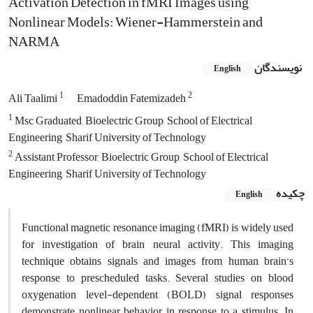
Activation Detection in fMRI Images using
Nonlinear Models: Wiener-Hammerstein and
NARMA
نویسندگان
English
1
2
Ali Taalimi
Emadoddin Fatemizadeh
1
Msc Graduated, Bioelectric Group, School of Electrical
Engineering, Sharif University of Technology
2
Assistant Professor, Bioelectric Group, School of Electrical
Engineering, Sharif University of Technology
چکیده
English
Functional magnetic resonance imaging (fMRI) is widely used
for investigation of brain neural activity. This imaging
technique obtains signals and images from human brain’s
response to prescheduled tasks. Several studies on blood
oxygenation level-dependent (BOLD) signal responses
demonstrate nonlinear behavior in response to a stimulus. In