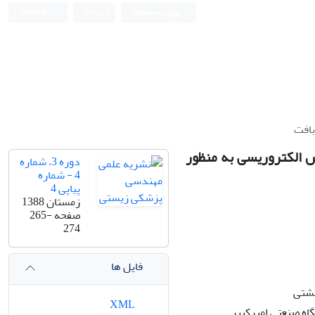
ورود به سامانه
ثبت نام
English
Iranian Journal of Biomedical Engineering (IJBME)
بافت
 الکتروریسی به منظور
دوره 3، شماره
4 - شماره
پیاپی 4
زمستان 1388
صفحه
265-
274
فایل ها
هشتی
XML
اه صنعتی امیرکبیر