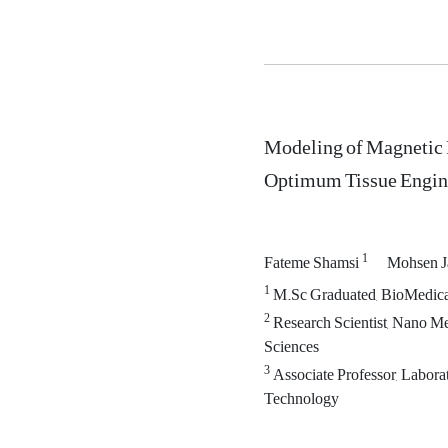
Modeling of Magnetic F
Optimum Tissue Engine
1
Fateme Shamsi
Mohsen J
1
M.Sc Graduated, BioMedical
2
Research Scientist, Nano Me
Sciences
3
Associate Professor, Labora
Technology