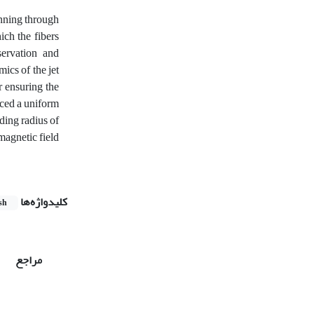
inning through
ich the fibers
ervation and
ics of the jet
 ensuring the
uced a uniform
nding radius of
magnetic field
کلیدواژه‌ها
sh
مراجع