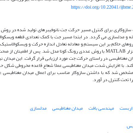
https://doi.org/10.22041/ijbme
ه سازوکاری برای کنترل مسیر حرکت جت نانوفیبرهای تولید شده در روش 
ئه و مدلسازی می گردد. در ابتدا مسیر جت با کمک تعدادی قطعه ویسکوا
روهای حاکم بر این سیستم و معادله تعادل اندازه حرکت و ویسکوالاستی
با کمک نرم افزار MATLAB با روش عددی رونگ کوتا مدل شد. پس از اطمینا
ن مغناطیسی در راستای حرکت جت مورد ارزیابی قرار گرفت. این میدان نی
ند. با افزایش شدت میدان مغناطیسی عملا شعاع قاعده مخروطی شکل ح
شخص شد که با داشتن سازوکار مناسب برای اعمال میدان مغناطیسی عم
را تحت کنترل در آورد.
اربست
مهندسی بافت
میدان مغناطیسی
مدلسازی
یس