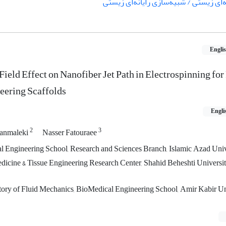
‌ای زیستی / شبیه‌سازی رایانه‌ای زیستی
Engli
ield Effect on Nanofiber Jet Path in Electrospinning for
ering Scaffolds
Engli
2
3
anmaleki
Nasser Fatouraee
 Engineering School, Research and Sciences Branch, Islamic Azad Univ
dicine & Tissue Engineering Research Center, Shahid Beheshti Universi
tory of Fluid Mechanics, BioMedical Engineering School, Amir Kabir Un