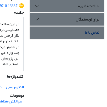
.2010.13337
اطلاعات نشریه
چکیده
برای نویسندگان
در این مطالع
مغناطیسی ارا
تماس با ما
نظر گرفتن نی
در حضور میدا
جت وارد می ک
این پژوهش م
راستای الیاف 
کلیدواژه‌ها
الکتروریسی
د
موضوعات
بیوالکترومغناط