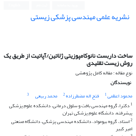
ورود به سامانه
ثبت نام
English
نشریه علمی مهندسی پزشکی زیستی
Iranian Journal of Biomedical Engineering (IJBME)
ساخت داربست نانوکامپوزیتی ژلاتین/آپاتیت از طریق یک
روش زیست تقلیدی
نوع مقاله : مقاله کامل پژوهشی
نویسندگان
3
2
1
محمود اعظمی
فتح اله مضطرزاده
محمد ربیعی
1
دکترا، گروه مهندسی بافت و سلول درمانی، دانشکده علوم پزشکی
پیشرفته، دانشگاه علوم پزشکی تهران
2
استاد، گروه بیومواد، دانشکده مهندسی پزشکی، دانشگاه صنعتی
امیر کبیر
3