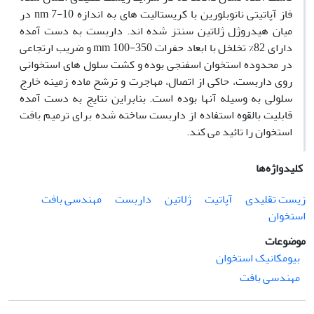
فاز آپاتیتی نانوبلورین با کریستالیت های به اندازه 10-7 nm در
میان هیدروژل ژلاتین سنتز شده اند. داربست به دست آمده
دارای 82% تخلخل با ابعاد حفرات 350-100 mm و ضریب ارتجاعی
در محدوده استخوان اسفنجی بوده و کشت سلول های استخوانی
روی داربست، حاکی از اتصال، مهاجرت و ترشح ماده زمینه خارج
سلولی به وسیله آنها بوده است. بنابراین نتایج به دست آمده
قابلیت بالقوه استفاده از داربست ساخته شده برای ترمیم بافت
استخوان را تائید می کند.
کلیدواژه‌ها
زیست تقلیدی
آپاتیت
ژلاتین
داربست
مهندسی بافت
استخوان
موضوعات
بیومکانیک استخوان
مهندسی بافت