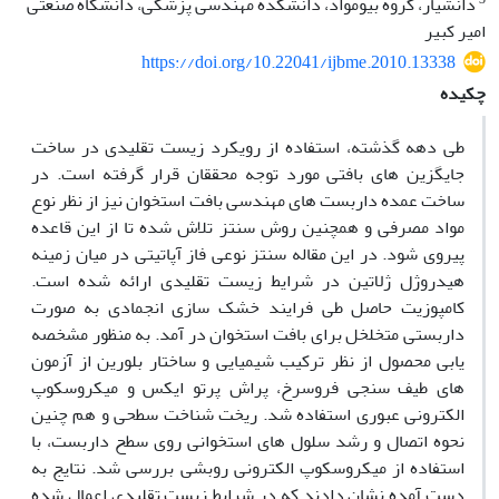
دانشیار، گروه بیومواد، دانشکده مهندسی پزشکی، دانشگاه صنعتی
امیر کبیر
https://doi.org/10.22041/ijbme.2010.13338
چکیده
طی دهه گذشته، استفاده از رویکرد زیست تقلیدی در ساخت
جایگزین های بافتی مورد توجه محققان قرار گرفته است. در
ساخت عمده داربست های مهندسی بافت استخوان نیز از نظر نوع
مواد مصرفی و همچنین روش سنتز تلاش شده تا از این قاعده
پیروی شود. در این مقاله سنتز نوعی فاز آپاتیتی در میان زمینه
هیدروژل ژلاتین در شرایط زیست تقلیدی ارائه شده است.
کامپوزیت حاصل طی فرایند خشک سازی انجمادی به صورت
داربستی متخلخل برای بافت استخوان در آمد. به منظور مشخصه
یابی محصول از نظر ترکیب شیمیایی و ساختار بلورین از آزمون
های طیف سنجی فروسرخ، پراش پرتو ایکس و میکروسکوپ
الکترونی عبوری استفاده شد. ریخت شناخت سطحی و هم چنین
نحوه اتصال و رشد سلول های استخوانی روی سطح داربست، با
استفاده از میکروسکوپ الکترونی روبشی بررسی شد. نتایج به
دست آمده نشان دادند که در شرایط زیست تقلیدی اعمال شده