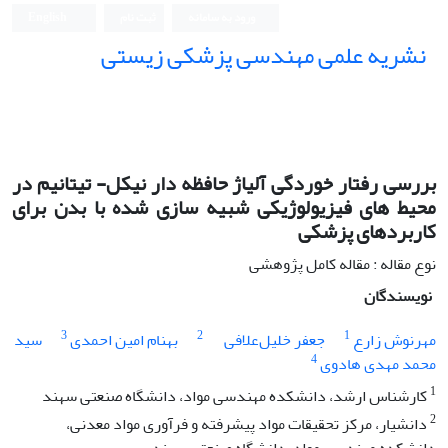
ورود به سامانه
ثبت نام
English
نشریه علمی مهندسی پزشکی زیستی
Iranian Journal of Biomedical Engineering (IJBME)
بررسی رفتار خوردگی آلیاژ حافظه دار نیکل- تیتانیم در
محیط های فیزیولوژیکی شبیه سازی شده با بدن برای
کاربردهای پزشکی
نوع مقاله : مقاله کامل پژوهشی
نویسندگان
3
2
1
مهرنوش زارع
جعفر خلیل‌علافی
بهنام امین احمدی
سید
4
محمد مهدی هادوی
1
کارشناس ارشد، دانشکده مهندسی مواد، دانشگاه صنعتی سهند
2
دانشیار، مرکز تحقیقات مواد پیشرفته و فرآوری مواد معدنی،