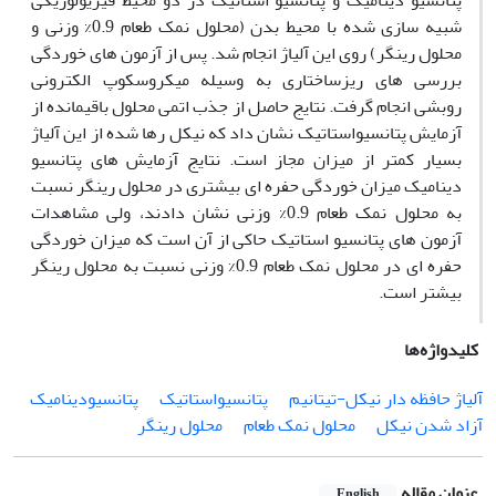
پتانسیو دینامیک و پتانسیو استاتیک در دو محیط فیزیولوژیکی
شبیه سازی شده با محیط بدن (محلول نمک طعام 0.9% وزنی و
محلول رینگر) روی این آلیاژ انجام شد. پس از آزمون های خوردگی
بررسی های ریزساختاری به وسیله میکروسکوپ الکترونی
روبشی انجام گرفت. نتایج حاصل از جذب اتمی محلول باقیمانده از
آزمایش پتانسیواستاتیک نشان داد که نیکل رها شده از این آلیاژ
بسیار کمتر از میزان مجاز است. نتایج آزمایش های پتانسیو
دینامیک میزان خوردگی حفره ای بیشتری در محلول رینگر نسبت
به محلول نمک طعام 0.9% وزنی نشان دادند، ولی مشاهدات
آزمون های پتانسیو استاتیک حاکی از آن است که میزان خوردگی
حفره ای در محلول نمک طعام 0.9% وزنی نسبت به محلول رینگر
بیشتر است.
کلیدواژه‌ها
آلیاژ حافظه دار نیکل-تیتانیم
پتانسیواستاتیک
پتانسیودینامیک
آزاد شدن نیکل
محلول نمک طعام
محلول رینگر
عنوان مقاله
English