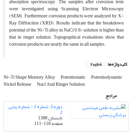
absorption spectroscopy. The samples after corrosion tests
were investigated using Scanning Electron Microscopy
(SEM). Furthermore corrosion products were analyzed by X-
Ray Diffraction (XRD). Results indicate that the breakdown
potential of the Ni-Ti alloy in NaCl 0.9% solution is higher than
that in ringer solution. Topographical evaluations show that
corrosion products are nearly the same in all samples
.
کلیدواژه‌ها
English
Ni-Ti Shape Memory Alloy
Potentiostatic
Potentiodynamic
Nickel Release
Nacl And Ringer Solution
مراجع
دوره 3، شماره 2 - شماره پیاپی
2
تابستان 1388
صفحه
111-118