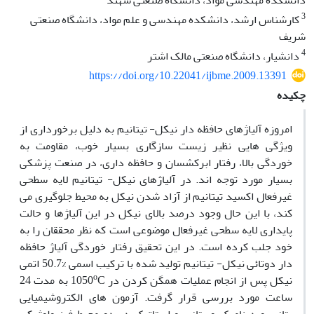
دانشکده مهندسی مواد، دانشگاه صنعتی سهند
3
کارشناس ارشد، دانشکده مهندسی و علم مواد، دانشگاه صنعتی
شریف
4
دانشیار، دانشگاه صنعتی مالک اشتر
https://doi.org/10.22041/ijbme.2009.13391
چکیده
امروزه آلیاژهای حافظه دار نیکل- تیتانیم به دلیل برخورداری از
ویژگی هایی نظیر زیست سازگاری بسیار خوب، مقاومت به
خوردگی بالا، رفتار ابرکشسان و حافظه داری، در صنعت پزشکی
بسیار مورد توجه اند. در آلیاژهای نیکل- تیتانیم لایه سطحی
غیرفعال اکسید تیتانیم از آزاد شدن نیکل به محیط جلوگیری می
کند، با این حال وجود درصد بالای نیکل در این آلیاژها و حالت
پایداری لایه سطحی غیرفعال موضوعی است که نظر محققان را به
خود جلب کرده است. در این تحقیق رفتار خوردگی آلیاژ حافظه
دار دوتائی نیکل- تیتانیم تولید شده با ترکیب اسمی %50.7 اتمی
o
نیکل پس از انجام عملیات همگن کردن در 1050
C به مدت 24
ساعت مورد بررسی قرار گرفت. آزمون های الکتروشیمیایی