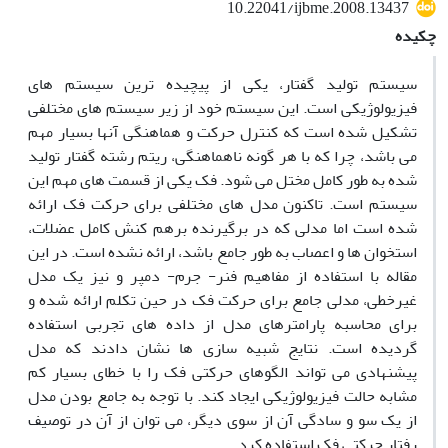
10.22041/ijbme.2008.13437
چکیده
سیستم تولید گفتار، یکی از پیچیده ترین سیستم های
فیزیولوژیکی است. این سیستم خود از زیر سیستم های مختلفی
تشکیل شده است که کنترل حرکت و هماهنگی آنها بسیار مهم
می باشد، چرا که با هر گونه ناهماهنگی، ریتم رشته گفتار تولید
شده به طور کامل مختل می شود. فک یکی از قسمت های مهم این
سیستم است. تاکنون مدل های مختلفی برای حرکت فک ارائه
شده است اما مدلی که در برگیرنده برهم کنش کامل عضلات،
استخوان ها و اعصاب به طور جامع باشد، ارائه نشده است. در این
مقاله با استفاده از مفاهیم فنر- جرم- دمپر و نیز یک مدل
غیرخطی، مدلی جامع برای حرکت فک در حین تکلم ارائه شده و
برای محاسبه پارامترهای مدل از داده های تجربی استفاده
گردیده است. نتایج شبیه سازی ها نشان دادند که مدل
پیشنهادی می تواند الگوهای حرکتی فک را با خطای بسیار کم
مشابه حالت فیزیولوژیکی ایجاد کند. با توجه به جامع بودن مدل
از یک سو و سادگی آن از سوی دیگر، می توان از آن در توصیف
رفتار حرکتی فک استفاده کرد.