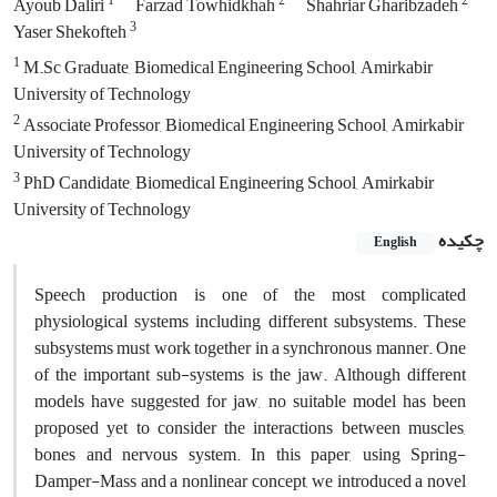
1
2
2
Ayoub Daliri
Farzad Towhidkhah
Shahriar Gharibzadeh
3
Yaser Shekofteh
1
M.Sc Graduate, Biomedical Engineering School, Amirkabir
University of Technology
2
Associate Professor, Biomedical Engineering School, Amirkabir
University of Technology
3
PhD Candidate, Biomedical Engineering School, Amirkabir
University of Technology
چکیده
English
Speech production is one of the most complicated
physiological systems including different subsystems. These
subsystems must work together in a synchronous manner. One
of the important sub-systems is the jaw. Although different
models have suggested for jaw, no suitable model has been
proposed yet to consider the interactions between muscles,
bones and nervous system. In this paper, using Spring-
Damper-Mass and a nonlinear concept, we introduced a novel