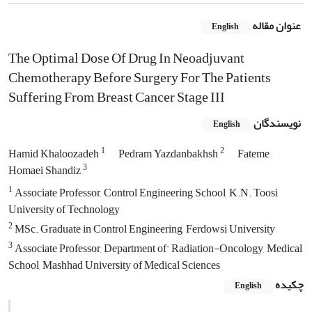
عنوان مقاله
English
The Optimal Dose Of Drug In Neoadjuvant
Chemotherapy Before Surgery For The Patients
Suffering From Breast Cancer Stage III
نویسندگان
English
1
2
Hamid Khaloozadeh
Pedram Yazdanbakhsh
Fateme
3
Homaei Shandiz
1
Associate Professor, Control Engineering School, K.N. Toosi
University of Technology
2
MSc. Graduate in Control Engineering, Ferdowsi University
3
Associate Professor, Department of' Radiation-Oncology, Medical
School, Mashhad University of Medical Sciences
چکیده
English