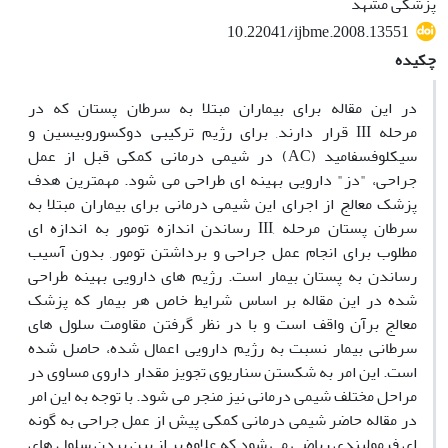
پزشکی مشهد
10.22041/ijbme.2008.13551
چکیده
در این مقاله برای بیماران مبتلا به سرطان پستان که در
مرحله III قرار دارند, برای رژیم ترکیبی دوکسوروبیسین و
سیکلوفسفامید (AC) در شیمی درمانی کمکی قبل از عمل
جراحی، "دز" دارویی بهینه ای طراحی می شود. مهمترین هدف
پزشک معالج از اجرای این شیمی درمانی برای بیماران مبتلا به
سرطان پستان مرحله ,III رساندن اندازه تومور به اندازه ای
مطلوب برای انجام عمل جراحی و برداشتن تومور, بدون آسیب
رساندن به پستان بیمار است. رژیم های دارویی بهینه طراحی
شده در این مقاله بر اساس شرایط خاص هر بیمار که پزشک
معالج برآن واقف است و با در نظر گرفتن مقاومت سلول های
سرطانی بیمار نسبت به رژیم دارویی اعمال شده، حاصل شده
است. این امر به شکستن سناریوی تجویز مقدار داروی مساوی در
مراحل مختلف شیمی درمانی نیز منجر می شود. با توجه به این امر
در مقاله حاضر شیمی درمانی کمکی پیش از عمل جراحی به گونه
ای فرمولبندی ریاضی می شود که علاوه بر از بین بردن سلول های