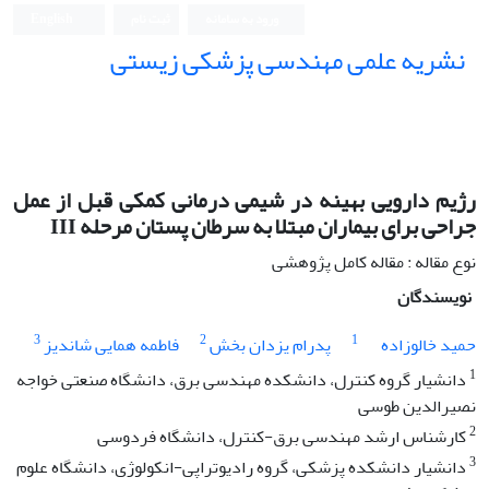
ورود به سامانه
ثبت نام
English
نشریه علمی مهندسی پزشکی زیستی
Iranian Journal of Biomedical Engineering (IJBME)
رژیم دارویی بهینه در شیمی درمانی کمکی قبل از عمل
جراحی برای بیماران مبتلا به سرطان پستان مرحله III
نوع مقاله : مقاله کامل پژوهشی
نویسندگان
3
2
1
حمید خالوزاده
پدرام یزدان بخش
فاطمه همایی شاندیز
1
دانشیار گروه کنترل، دانشکده مهندسی برق، دانشگاه صنعتی خواجه
نصیرالدین طوسی
2
کارشناس ارشد مهندسی برق-کنترل، دانشگاه فردوسی
3
دانشیار دانشکده پزشکی، گروه رادیوتراپی-انکولوژی، دانشگاه علوم