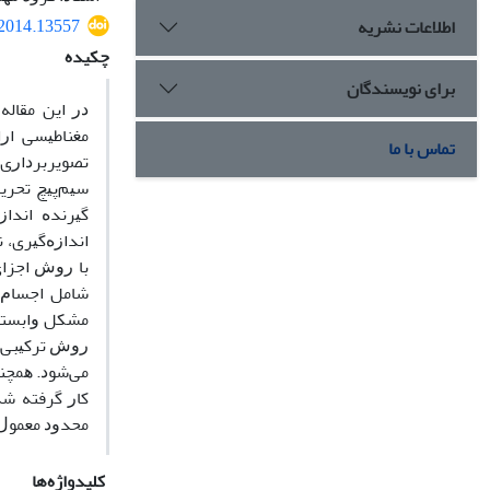
.2014.13557
اطلاعات نشریه
چکیده
برای نویسندگان
ﺩﺭ ﺍﻳﻦ ﻣﻘﺎﻟ
ﻣﻐﻨﺎﻃﻴﺴﻰ ﺍﺭ
تماس با ما
ﺗﺼﻮﻳﺮﺑﺮﺩﺍﺭی 
ﺳﻴﻢﭘﻴﭻ ﺗﺤﺮﻳﮏ
ﮔﻴﺮﻧﺪﻩ ﺍﻧﺪﺍ
ﺍﻧﺪﺍﺯﻩﮔﻴﺮی، 
ﺑﺎ ﺭﻭﺵ ﺍﺟﺰﺍی
ﺷﺎﻣﻞ ﺍﺟﺴﺎﻡ 
ﻣﺸﻜﻞ ﻭﺍﺑﺴﺘﮕ
ﺭﻭﺵ ﺗﺮﻛﻴﺒﻰ ﺍ
ﻣﻰﺷﻮﺩ. ﻫﻤﭽﻨﻴ
ﻛﺎﺭ ﮔﺮﻓﺘﻪ ﺷﺪ
ﻣﺤﺪﻭﺩ ﻣﻌﻤﻮﻝ 
کلیدواژه‌ها