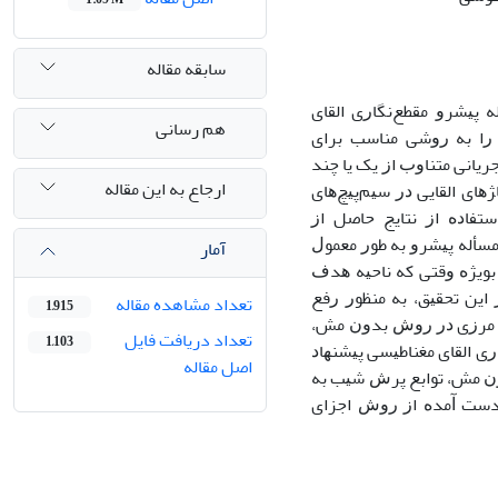
سابقه مقاله
 ﭘﻴﺸﺮﻭ ﻣﻘﻄﻊﻧﮕﺎﺭی ﺍﻟﻘﺎی
هم رسانی
ﺭﺍ ﺑﻪ ﺭﻭﺷﻰ ﻣﻨﺎﺳﺐ ﺑﺮﺍی
ﻳﺎﻧﻰ ﻣﺘﻨﺎﻭﺏ ﺍﺯ ﻳﮏ ﻳﺎ ﭼﻨﺪ
ارجاع به این مقاله
ﻫﺎی ﺍﻟﻘﺎﻳﻰ ﺩﺭ ﺳﻴﻢﭘﻴﭻﻫﺎی
ﺘﻔﺎﺩﻩ ﺍﺯ ﻧﺘﺎﻳﺞ ﺣﺎﺻﻞ ﺍﺯ
ﺴﺄﻟﻪ ﭘﻴﺸﺮﻭ ﺑﻪ ﻃﻮﺭ ﻣﻌﻤﻮﻝ
آمار
ﺑﻮﻳﮋﻩ ﻭﻗﺘﻰ ﻛﻪ ﻧﺎﺣﻴﻪ ﻫﺪﻑ
ﻳﻦ ﺗﺤﻘﻴﻖ، ﺑﻪ ﻣﻨﻈﻮﺭ ﺭﻓﻊ
تعداد مشاهده مقاله
1,915
ﻂ ﻣﺮﺯی ﺩﺭ ﺭﻭﺵ ﺑﺪﻭﻥ ﻣﺶ،
تعداد دریافت فایل
1,103
 ﺍﻟﻘﺎی ﻣﻐﻨﺎﻃﻴﺴﻰ ﭘﻴﺸﻨﻬﺎﺩ
اصل مقاله
ﻭﻥ ﻣﺶ، ﺗﻮﺍﺑﻊ ﭘﺮﺵ ﺷﻴﺐ ﺑﻪ
 ﺑﺪﺳﺖ ﺁﻣﺪﻩ ﺍﺯ ﺭﻭﺵ ﺍﺟﺰﺍی