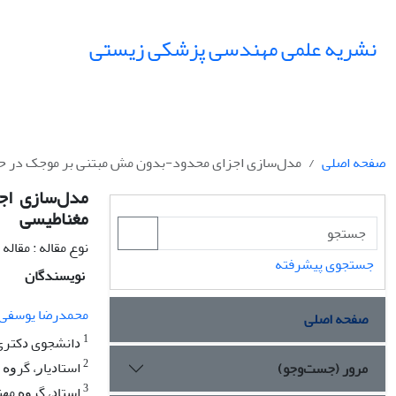
نشریه علمی مهندسی پزشکی زیستی
صفحه اصلی
مدل‌سازی اجزای محدود-بدون ‌مش مبتنی بر موجک در حل
مدل‌سازی اج
مغناطیسی
نوع مقاله : مقال
جستجوی پیشرفته
نویسندگان
محمدرضا یوسفی 
صفحه اصلی
1
ﺩﺍﻧﺸﺠﻮی ﺩﻛﺘﺮی
2
ﺍﺳﺘﺎﺩﻳﺎﺭ، ﮔﺮﻭﻩ
مرور (جست‌وجو)
3
ﺍﺳﺘﺎﺩ، ﮔﺮﻭﻩ ﻣﻬ