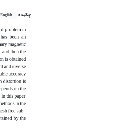
چکیده
English
rd problem in
 has been an
imary magnetic
, and then the
on is obtained
rd and inverse
table accuracy
 distortion is
depends on the
in this paper,
methods in the
mesh free sub-
btained by the