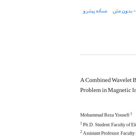
 - ﺑﺪﻭﻥ ﻣﺶ
ﻣﺴﺄﻟﻪ ﭘﻴﺸﺮﻭ
A Combined Wavelet Ba
Problem in Magnetic 
1
Mohammad Reza Yousefi
1
Ph.D. Student, Faculty of El
2
Assistant Professor, Faculty