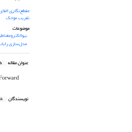
ﻣﻘﻄﻊﻧﮕﺎﺭی ﺍﻟﻘﺎی
ﺗﻘﺮﻳﺐ ﻣﻮﺟﮏ
موضوعات
بیوالکترومغناط
مدل‌سازی رایانه
عنوان مقاله
sh
 Forward
نویسندگان
sh