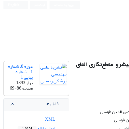
ورود به سامانه
ثبت نام
English
Iranian Journal of Biomedical Engineering (IJBME)
رو مقطع‌نگاری القای
دوره 8، شماره
1 - شماره
پیاپی 1
بهار 1393
صفحه
69-86
فایل ها
ﺼﻴﺮﺍﻟﺪﻳﻦ ﻃﻮﺳﻰ
XML
ﻳﻦ ﻃﻮﺳﻰ
ﻃﻮﺳﻰ
اصل مقاله
1.09 M