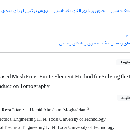
 ﻣﻐﻨﺎﻃﻴﺴﻰ
ﺗﺼﻮﻳﺮﺑﺮﺩﺍﺭی ﺍﻟﻘﺎی ﻣﻐﻨﺎﻃﻴﺴﻰ
ﺭﻭﺵ ﺗﺮﻛﻴﺒﻰ ﺍﺟﺰﺍی ﻣﺤﺪﻭﺩ
یس
‌ای زیستی / شبیه‌سازی رایانه‌ای زیستی
Engli
sed Mesh Free-Finite Element Method for Solving the
Induction Tomography
Engli
2
3
Reza Jafari
Hamid Abrishami Moghaddam
ectrical Engineering, K. N. Toosi University of Technology
 of Electrical Engineering, K. N. Toosi University of Technology