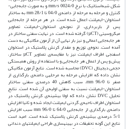
شکل شبه‌استاتیک با نرخ 0024/0 mm/s و به صورت جابه‌جایی-
کنترل و مرحله به مرحله از دامنه‌ی 04/0 تا 28/1 mm به ساختار
استخوان-ایمپلنت اعمال شده است. در هر مرحله از جابه‌جایی
پس از باربرداری، از نمونه‌ی استخوان-ایمپلنت تصاویر
میکروسی­تی (µCT) گرفته شده است. در نهایت سفتی ساختار در
هر جابه‌جایی اعمالی و نیز بار نهایی آن از آزمون مکانیکی به دست
آمده است. نحوه‌ی توزیع و مقدار کرنش پلاستیک در استخوان
اسفنجی اطراف ایمپلنت نیز با مقایسه‌ی تصاویر µCT ساختار،
پیش و پس از اعمال هر جابه‌جایی و با استفاده از روش همبستگی
حجمی دیجیتال (DVC) محاسبه شده است. نتایج آزمون مکانیکی
نشان داده که افزایش مرحله به مرحله­ی دامنه‌ی بارگذاری از
صفر تا 96/0 mm، سبب کاهش 40 درصدی سفتی ساختار
استخوان-ایمپلنت نسبت به سفتی اولیه‌ی آن شده است. نتایج
تحلیل DVC نشان داده که اولا بیشینه‌ی کرنش پلاستیک در
استخوان اطراف ناحیه‌ی گردنی ایمپلنت ایجاد شده و ثانیا افزایش
دامنه‌ی بارگذاری از جابه‌جایی 64/0 تا 96/0 mm سبب افزایش
5/1 درصدی بیشینه‌ی کرنش پلاستیک شده است. امید است
نتایج این گونه تحقیقات در بهینه­سازی طراحی ایمپلنت­های دندانی