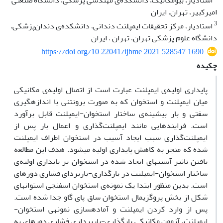
استادیار، بیومکانیک، دانشکده‌ی مهندسی پزشکی، دانشگاه صنعتی
امیرکبیر، تهران، ایران
3
استادیار، مرکز تحقیقات ایمپلنت دندانی، دانشکده‌ی دندان‌پزشکی،
دانشگاه علوم پزشکی تهران، تهران ، ایران
https://doi.org/10.22041/ijbme.2021.528547.1690
چکیده
پایداری اولیه‌ی ایمپلنت عبارت است از اتصال اولیه‌ی مکانیکی
میان ایمپلنت و استخوان که به صورت برون­تنی با اندازه­گیری
سفتی و بار بیشینه‌ی ساختار استخوان-ایمپلنت قابل برآورد
است. فرایندهایی مانند ایمپلنت‌گذاری و اعمال بار پس از
ایمپلنت‌گذاری سبب ایجاد آسیب در استخوان اطراف ایمپلنت
شده که منجر به کاهش پایداری اولیه می­شود. هدف این مطالعه
یافتن تاثیر آسیب­های ایجاد شده در استخوان بر پایداری اولیه‌ی
ساختار استخوان-ایمپلنت در بارگذاری-باربردای فشاری دوره­ای
است. بدین منظور ابتدا یک نمونه‌ی استخوان اسفنجی استوانه­ای
شکل از بخش پروگزیمال استخوان ساق پای گاو جدا شده است.
پس از وارد کردن ایمپلنت و آماده­سازی نمونه­ی استخوان-
ایمپلنت، آزمون مکانیکی بارگذاری-باربرداری فشاری دوره­ای به