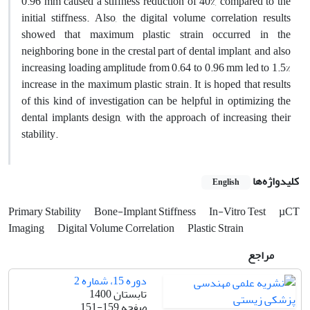
0.96 mm caused a stiffness reduction of 40%, compared to the
initial stiffness. Also, the digital volume correlation results
showed that maximum plastic strain occurred in the
neighboring bone in the crestal part of dental implant, and also
increasing loading amplitude from 0.64 to 0.96 mm led to 1.5%
increase in the maximum plastic strain. It is hoped that results
of this kind of investigation can be helpful in optimizing the
dental implants design, with the approach of increasing their
stability.
کلیدواژه‌ها
English
Primary Stability
Bone-Implant Stiffness
In-Vitro Test
µCT
Imaging
Digital Volume Correlation
Plastic Strain
مراجع
دوره 15، شماره 2
تابستان 1400
صفحه
151-159