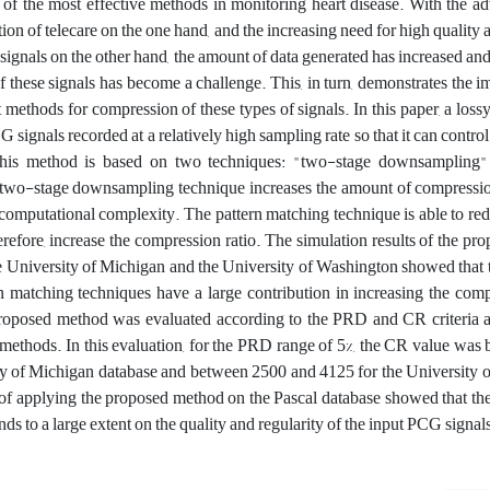
e of the most effective methods in monitoring heart disease. With the 
tion of telecare on the one hand, and the increasing need for high quality
signals on the other hand, the amount of data generated has increased and 
f these signals has become a challenge. This, in turn, demonstrates the 
nt methods for compression of these types of signals. In this paper, a los
signals recorded at a relatively high sampling rate so that it can control 
This method is based on two techniques: "two-stage downsampling"
two-stage downsampling technique increases the amount of compression
computational complexity. The pattern matching technique is able to red
efore, increase the compression ratio. The simulation results of the p
he University of Michigan and the University of Washington showed that
matching techniques have a large contribution in increasing the compr
roposed method was evaluated according to the PRD and CR criteria
 methods. In this evaluation, for the PRD range of 5%, the CR value wa
ty of Michigan database and between 2500 and 4125 for the University 
s of applying the proposed method on the Pascal database showed that the
s to a large extent on the quality and regularity of the input PCG signals