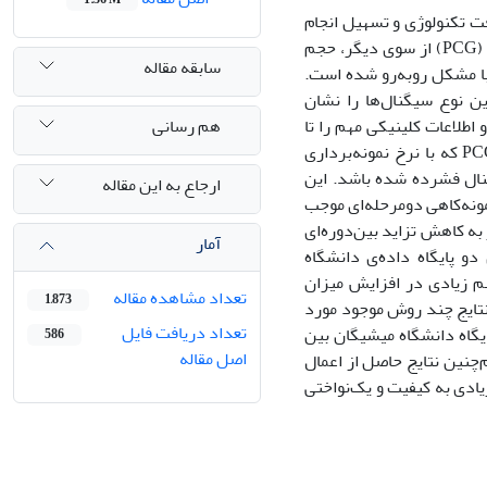
فت تکنولوژی و تسهیل انجام
دورمراقبتی از یک سو و افزایش نیاز به ضبط باکیفیت و طولانی‌مدت سیگنال صوتی قلب (PCG) از سوی دیگر، حجم
سابقه مقاله
 با مشکل روبه‌رو شده است.
ن نوع سیگنال‌ها را نشان
هم رسانی
اطلاعات کلینیکی مهم را تا
حد ممکن حفظ کنند. در این مقاله یک روش فشرده‌سازی با اتلاف برای سیگنال‌های PCG که با نرخ نمونه‌برداری
نال فشرده شده باشد. این
ارجاع به این مقاله
مونه‌کاهی دومرحله‌ای موجب
ه کاهش تزاید بین‌دوره‌ای
آمار
و پایگاه داده‌ی دانشگاه
هم زیادی در افزایش میزان
تعداد مشاهده مقاله
1,873
ق معیارهای PRD و CR ارزیابی شده و با نتایج چند روش موجود مورد
تعداد دریافت فایل
 در این ارزیابی به ازای محدوده‌ی 5%PRD≤، مقدار CR برای پایگاه دانشگاه میشیگان بین
586
اصل مقاله
250 تا 4125 به دست آمده است. هم‌چنین نتایج حاصل از اعمال
ادی به کیفیت و یک‌نواختی