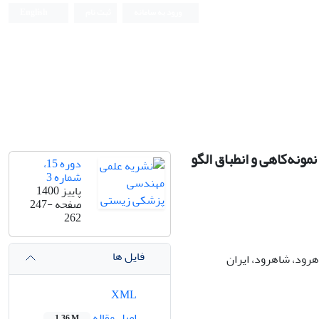
ورود به سامانه
ثبت نام
English
Iranian Journal of Biomedical Engineering (IJBME)
ونه‌کاهی و انطباق الگو
دوره 15،
شماره 3
پاییز 1400
صفحه
247-
262
فایل ها
رود، شاهرود، ایران
XML
اصل مقاله
1.36 M