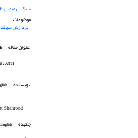
سیگنال صوتی قل
موضوعات
پردازش سیگنال
عنوان مقاله
sh
attern
نویسنده
glish
nt, Shahrood
چکیده
English