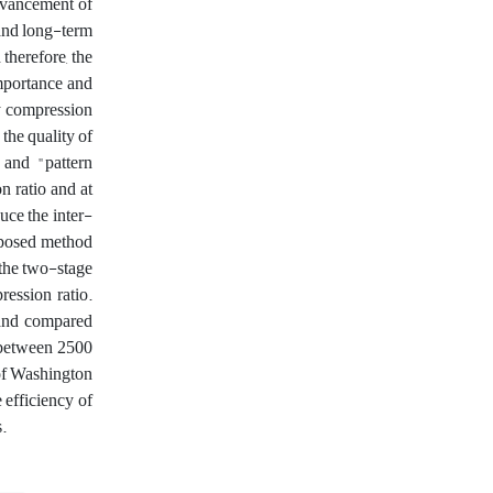
advancement of
 and long-term
therefore, the
importance and
sy compression
the quality of
 and "pattern
 ratio and at
uce the inter-
roposed method
 the two-stage
ession ratio.
 and compared
s between 2500
of Washington
 efficiency of
.