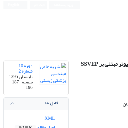
ورود به سامانه
ثبت نام
English
Iranian Journal of Biomedical Engineering (IJBME)
دوره 10،
شماره 2
تابستان 1395
صفحه
187-
196
فایل ها
ان
XML
اصل مقاله
847.81 K