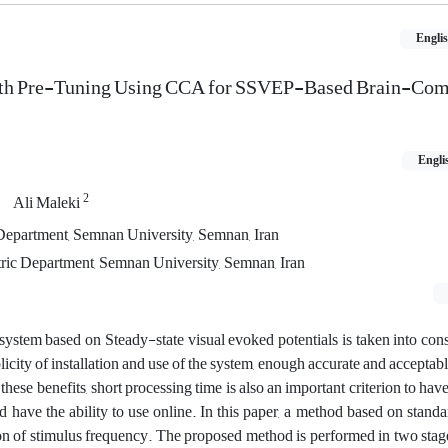
Engli
ith Pre-Tuning Using CCA for SSVEP-Based Brain-Com
Engli
2
Ali Maleki
Department, Semnan University, Semnan, Iran
tric Department, Semnan University, Semnan, Iran
ystem based on Steady-state visual evoked potentials is taken into con
licity of installation and use of the system, enough accurate and acceptab
o these benefits, short processing time is also an important criterion to hav
 and have the ability to use online. In this paper, a method based on sta
on of stimulus frequency. The proposed method is performed in two stage