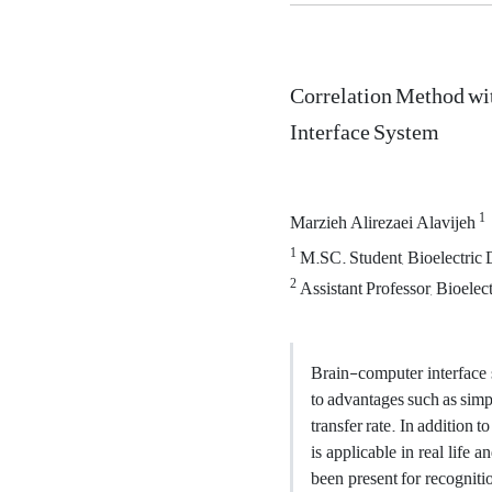
Correlation Method w
Interface System
1
Marzieh Alirezaei Alavijeh
1
M.SC. Student, Bioelectric 
2
Assistant Professor, Bioelec
Brain-computer interface s
to advantages such as simp
transfer rate. In addition t
is applicable in real life
been present for recogniti