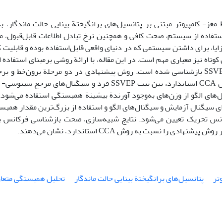
غز- کامپیوتر مبتنی بر پتانسیل‌های برانگیختة بینایی حالت ماندگار، ب
استفاده از سیستم، صحت کافی و همچنین نرخ تبادل اطلاعات قابل‌قبول، مور
مزایا، برای داشتن سیستمی که در دنیای واقعی قابل‌استفاده بوده و قابلیت 
وتاه نیز معیاری مهم است. در این مقاله، با ارائة روشی بر‌مبنای استفاده
تحریک در SSVEP بازشناسی شده است. روش پیشنهادی در دو مرحلة برون‌خط و 
برون‌خط، روش CCA استاندارد، بین ثبت SSVEP فرد و سیگنال‌
های الگو از وزن‌های به‌وجود آورندة بیشینة همبستگی استفاده می‌شود. 
 سیگنال آزمایش و سیگنال‌های الگو و استفاده از بزرگ‌ترین مقدار همبس
انس تحریک تعیین می‌شود. نتایج شبیه‌سازی، صحت بازشناسی فرکانس ب
نهادی را نسبت به روش CCA استاندارد، نشان‌ می‌دهند.
تر
پتانسیل‌های برانگیختة بینایی حالت ماندگار
تحلیل همبستگی متعا