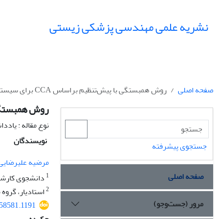
نشریه علمی مهندسی پزشکی زیستی
صفحه اصلی
روش همبستگی با پیش‌تنظیم براساس CCA برای سیستم واسط مغز-کامپیوتر مبتنی بر SSVEP
روش همبستگی با پیش‌تنظیم برا
نوع مقاله : یادد
نویسندگان
جستجوی پیشرفته
مرضیه علیرضایی
صفحه اصلی
1
دانشجوی کارشن
2
استادیار، گروه
مرور (جست‌وجو)
.58581.1191