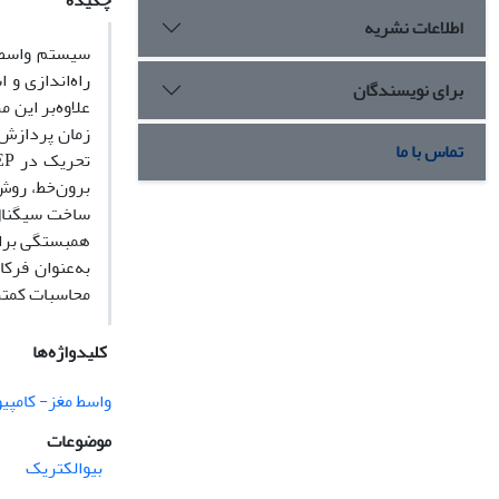
چکیده
اطلاعات نشریه
سیستم واسط م
راه‌اندازی و 
برای نویسندگان
علاوه‌بر این 
زمان پردازش ک
تماس با ما
ساخت سیگنال‌
همبستگی برای
به‌عنوان فرک
محاسبات کمتر روش پیش
کلیدواژه‌ها
واسط مغز- کامپیو
موضوعات
بیوالکتریک