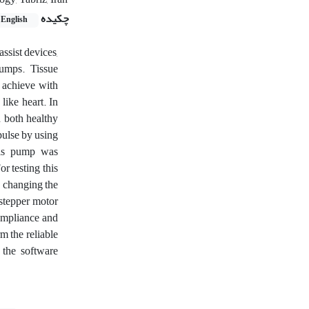
چکیده
English
ssist devices,
 pumps. Tissue
o achieve with
like heart. In
n both healthy
pulse by using
his pump was
r testing this
d changing the
 stepper motor
compliance and
m the reliable
 the software