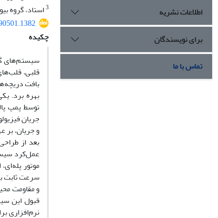
3
استاد، گروه بی
اطلاعات نشریه
.90501.1382
چکیده
برای نویسندگان
سیستم‌های گر
تماس با ما
قلبی، قلب‌‌ها
بافت دریچه‌ه
بهره برد. یک
توسط پمپ پا
جریان فیزیول
و جریان، بر ع
بعد از طراحی
عمل‌کرد سیست
موتور پله‌ای،
و مقاومت محیط
قبول این سیس
نرم‌افزاری بر