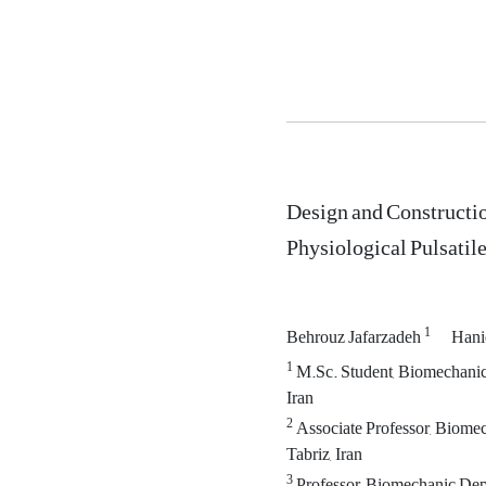
Design and Constructio
Physiological Pulsatil
1
Behrouz Jafarzadeh
Hani
1
M.Sc. Student, Biomechanic 
Iran
2
Associate Professor, Biomec
Tabriz, Iran
3
Professor, Biomechanic Depa