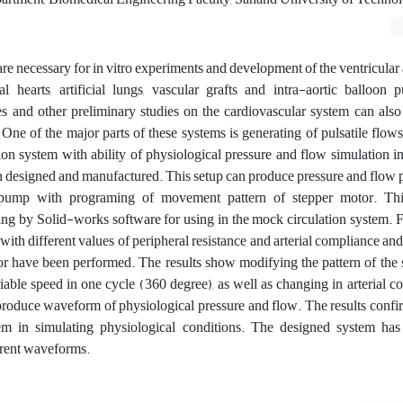
re necessary for in vitro experiments and development of the ventricular a
cial hearts, artificial lungs, vascular grafts and intra-aortic balloon
es and other preliminary studies on the cardiovascular system can als
One of the major parts of these systems is generating of pulsatile flows 
ion system with ability of physiological pressure and flow simulation i
n designed and manufactured. This setup can produce pressure and flow 
t pump with programing of movement pattern of stepper motor. T
ng by Solid-works software for using in the mock circulation system. Fo
 with different values of peripheral resistance and arterial compliance an
tor have been performed. The results show modifying the pattern of the
able speed in one cycle (360 degree), as well as changing in arterial 
 produce waveform of physiological pressure and flow. The results confir
em in simulating physiological conditions. The designed system has
ferent waveforms.