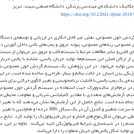
ومکانیک، دانشکده‌ی مهندسی پزشکی، دانشگاه صنعتی سهند، تبریز
https://doi.org/10.22041/ijbme.2018
دش خون مصنوعی، نقش غیر قابل انکاری در ارزیابی و توسعه‌ی دستگاه‌
ی مصنوعی، ریه‌های مصنوعی،‌ پیوند عروق و پمپ‌های بالنی داخل آئورتی 
ای قلبی و سایر مطالعات مرتبط با سیستم قلب و عروق نیز می‌توان از س
ی از ارکان اصلی این سیستم‌ها، تولید جریان پالسی، مشابه با پالس جری
لسی تولید می‌شود. در این پژوهش، یک سیستم گردش خون مصنوعی با ق
وژیکی بدن انسان در حالت سالم و بیمار، طراحی و ساخته شده است. در ای
هده‌ی یک پمپ پالسی با قابلیت برنامه‌نویسی و تغییر الگوی حرکتی برای شب
 در نرم‌افزار سالیدوورک، جهت استفاده در سیستم گردش خون مصنوعی
م، آزمایش‌های متعددی با مقادیر کمپلیانس شریانی و مقاومت محیطی مت
 انجام شده است. نتایج حاصل از این آزمایش‌ها نشان می‌دهند که با تغییر ا
سرعت ثابت به سرعت متغییر و کنترل آن در یک سیکل (360
ی، می‌توان شکل موج‌های فشار و جریان فیزیولوژیک را تولید کرد. نتایج 
تم را در شبیه‌سازی شرایط فیزیولوژیکی تایید می‌کنند. علاوه بر این،
ای تولید شکل پالس‌های جریان متفاوت را دارا می‌باشد.