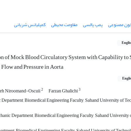
ون مصنوعی
پمپ پالسی
مقاومت محیطی
کمپلیانس شریانی
Engli
n of Mock Blood Circulatory System with Capability to
e Flow and Pressure in Aorta
Engli
2
3
eh Niroomand-Oscuii
Farzan Ghalichi
Department, Biomedical Engineering Faculty, Sahand University of Tec
hanic Department, Biomedical Engineering Faculty, Sahand University 
rtment, Biomedical Engineering Faculty, Sahand University of Technolo