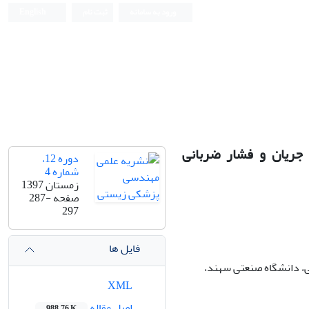
ورود به سامانه
ثبت نام
English
Iranian Journal of Biomedical Engineering (IJBME)
ریان و فشار ضربانی
دوره 12،
شماره 4
زمستان 1397
صفحه
287-
297
فایل ها
 دانشگاه صنعتی سهند،
XML
اصل مقاله
988.76 K