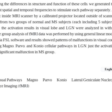
 the differences in structure and function of these cells, we generated t
ent spatial and temporal frequencies to stimulate each pathway separately.
 inside MRI scanner by a calibrated projector located outside of scan
from two groups of normal and MS subjects (each including 5 subject
y, the activation results in visual lobe and LGN were analyzed in wit
 group analysis of fMRI data was performed by using general linear m
ia FSL software and results showed patterns of malfunctions in visual 
 Magno, Parvo, and Konio cellular pathways in LGN, just the activa
ignificant malfunction in MS group.
Engli
sual Pathways
Magno
Parvo
Konio
Lateral Geniculate Nucl
nce Imaging (fMRI)