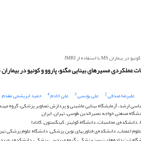
M با استفاده از fMRI
کردی مسیرهای بینایی مگنو، پاروو و کونیو در بیماران MS با استفاده از fMRI
4
3
2
علیرضا صدقی
علی یونسی
علی خادم
حمید ابریشمی مقدم
سی ارشد، آزمایشگاه بینایی ماشینی و پردازش تصاویر پزشکی، گروه مه
شگاه صنعتی خواجه نصیرالدین طوسی، تهران، ایران
دانشکده‌ی محاسبات، دانشگاه کوئینز، کینگستون، کانادا
علوم اعصاب، دانشکده‌ی فناوریهای نوین پزشکی، دانشگاه علوم پزشکی تهران
یشگاه ثبت داده‌های زیست‌پزشکی، گروه مهندسی پزشکی، دانشکده‌ی مهند