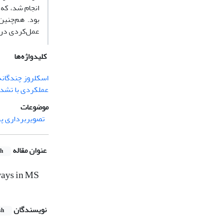
بود. هم‌چنین، از میان
عمل
کردی در بیماران
کلیدواژه‌ها
اسکلروز چندگانه (S
عملکردی با تشدید 
موضوعات
تصویربرداری پ
عنوان مقاله
sh
ways in MS
نویسندگان
sh