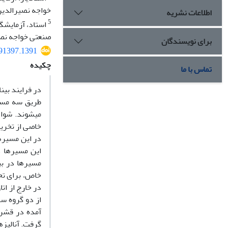
خواجه نصیرالدین
اطلاعات نشریه
5
استاد، آزمایشگ
صنعتی خواجه نصی
برای نویسندگان
.91397.1391
چکیده
تماس با ما
در فرایند بین
طریق سه مسی
می
شوند. شواه
خاصی از تخر
در این مسیرها، با استفاده از RI
مسیرها در بیماران MS پرداخته شده است. بدین منظور، سه م
خاص، برای تح
در خارج از اتاق اسکنر MRI قرار داشت، به 
از دو گروه سالم و مبتلا به MS (هر گروه شامل 5 
آمده در قشر ب