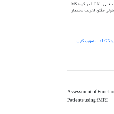
انجام شد، که نتایج به دست آمده، نشان دهنده‌ی الگوهایی از تخریب عمل‌کردی در قشر بینایی و LGN در گروه MS
دار
L)
تصویرنگاری
Assessment of Functio
Patients using fMRI