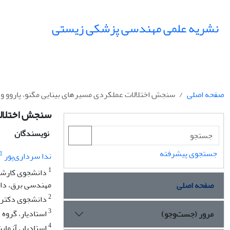
نشریه علمی مهندسی پزشکی زیستی
صفحه اصلی
سنجش اختلالات عملکردی مسیرهای بینایی مگنو، پاروو و کونیو در بیماران S
سنجش اختلالات عمل
نویسندگان
جستجوی پیشرفته
1
ندا سرداری‌پور
1
دانشجوی کارشنا
مهندسی برق، دان
صفحه اصلی
2
دانشجوی دکترا، 
3
استادیار، گروه 
مرور (جست‌وجو)
4
استادیار، آزما