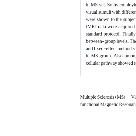
in MS yet. So by employing
visual stimuli with differ
were shown to the subject
fMRI data were acquired 
standard protocol. Finall
between-group levels. The
and fixed-effect method v
in MS group. Also, among
cellular pathway showed s
Multiple Sclerosis (MS)
Vi
functional Magnetic Resona