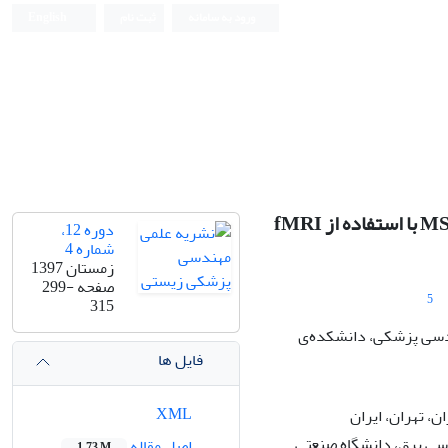
ورود به سامانه
ثبت نام
English
Iranian Journal of Biomedical Engineering (IJBME)
دوره 12،
شماره 4
زمستان 1397
صفحه
299-
5
315
ندسی پزشکی، دانشکده‌ی
فایل ها
XML
، تهران، ایران
سی برق، دانشگاه صنعتی
اصل مقاله
1.73 M