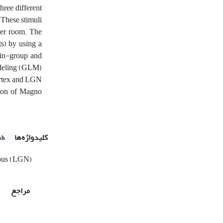
hree different
 These stimuli
ner room. The
s) by using a
hin-group and
odeling (GLM)
cortex and LGN
tion of Magno
کلیدواژه‌ها
sh
eous (LGN)
مراجع