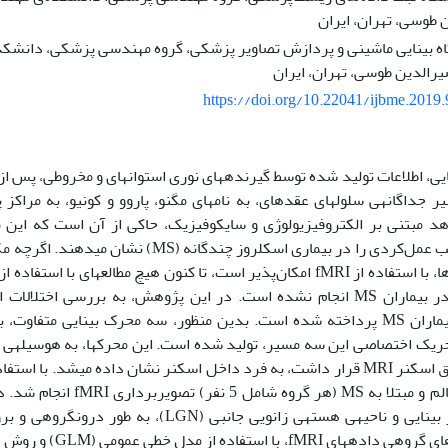
 طوسی، تهران، ایران
اه بینایی ماشینی و پردازش تصاویر پزشکی، گروه مهندسی پزشکی، دانشکد
رالدین طوسی، تهران، ایران
https://doi.org/10.22041/ijbme.2019
ایی، اطلاعات تولید شده توسط گیرنده
های نوری استوانه
ای و مخروطی، پس از
ر جداگانه
ی سلول
های عقده
ای، به نام
های مگنو، پاروو و کونیو، به مراکز
د مبتنی بر الکتروفیزیولوژی و سایکوفیزیک، حاکی از آن است که این
یب عمل
کردی را در بیماری اسکلروز چندگانه (MS) نشان می
دهند. اگرچه مک
fM امکان‌پذیر است، تا کنون هیچ مطالعه
ای با استفاده از fMRI روی تخریب عم
این مسیرها در بیماران MS انجام نشده است. در این پژوهش، به بررسی اخ
حرک بینایی متفاوت، با فرکانس
ریک اختصاصی این سه مسیر، تولید شده است. این محرک
ها، به ه
وسیله
ی پ
فرد داخل اسکنر نشان داده می
شد. با استفاد
نفر) تصویربرداری fMRI انجام شد. در نهایت، پاسخ
ینایی و ناحیه
ی هسته
ی زانویی جانبی (LGN)، به طور درون
گروهی و برو