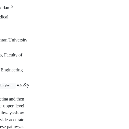
5
addam
dical
hran University
, Faculty of
 Engineering,
چکیده
English
etina and then
e upper level
 pathways show
ovide accurate
these pathwyas