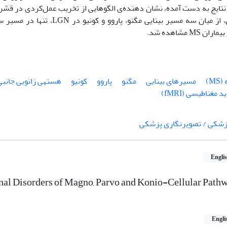
 سه مسیر بینایی مگنو، پاروو و کونیو در LGN، تنها در مسیر سلولی مگنو، تخریب معنی
 MS مشاهده شد.
M)
مسیرهای بینایی
مگنو
پاروو
کونیو
هستهی زانویی جانبی (GN
مغناطیسی (fMRI)
زشکی / تصویرنگاری پزشکی
Engli
nal Disorders of Magno, Parvo and Konio-Cellular Path
Engli