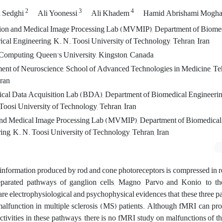
2
3
4
a Sedghi
Ali Yoonessi
Ali Khadem
Hamid Abrishami Mogh
ion and Medical Image Processing Lab (MVMIP), Department of Biome
rical Engineering, K. N. Toosi University of Technology, Tehran, Iran
 Computing, Queen's University, Kingston, Canada
ment of Neuroscience, School of Advanced Technologies in Medicine, Te
Iran
ical Data Acquisition Lab (BDA), Department of Biomedical Engineering
 Toosi University of Technology, Tehran, Iran
and Medical Image Processing Lab (MVMIP), Department of Biomedical
ring, K. N. Toosi University of Technology, Tehran, Iran
 information produced by rod and cone photoreceptors is compressed in r
separated pathways of ganglion cells, Magno, Parvo and Konio, to th
are electrophysiological and psychophysical evidences that these three
 malfunction in multiple sclerosis (MS) patients. Although fMRI can pr
 activities in these pathways, there is no fMRI study on malfunctions of 