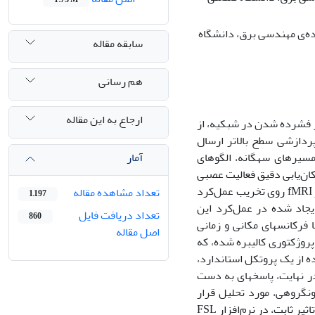
ه‌ی مهندسی برق، دانشگاه
سابقه مقاله
هم رسانی
ارجاع به این مقاله
 فشرده شدن در شبکیه، از
 پردازشی سطح بالاتر ارسال
آمار
 مسیرهای سه
گانه، الگوهای
ان‌یابی دقیق فعالیت عصبی
ل
کرد
تعداد مشاهده مقاله
1,197
تلالات ایجاد شده در عمل‌کرد این
تعداد دریافت فایل
860
های مکانی و زمانی
اصل مقاله
روژکتوری کالیبره شده، که
ه از یک پروتکل استاندارد،
های به دست
ن
گروهی، مورد تحلیل قرار
گرفت. آنالیز­های گروهی داده­های fMRI، با استفاده از مدل خطی عمومی (GLM) و روش تاثیر ثابت، در نرم‌افزار FSL