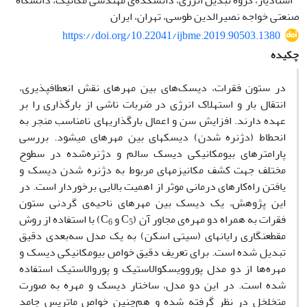
استادیار، گروه تبدیل انرژی، دانشکده‌ی مهندسی مکانیک، دانشگاه
صنعتی خواجه نصیرالدین طوسی، تهران، ایران
https://doi.org/10.22041/ijbme.2019.90503.1380
چکیده
در ستون فقرات، دیسک‌های بین مهره­ای نقش انعطاف­پذیری،
انتقال بار و استهلاک انرژی در ضربات ناشی از بارگذاری را بر
عهده دارند. افزایش سن و اعمال بارگذاری­های نامناسب منجر به
انحطاط (دژنره شدن) دیسک­های بین مهره­ای می­شود. بررسی
پارامترهای بیومکانیکی دیسک سالم و دژنره‌شده در سطوح
مختلف جهت کشف مکانیزم­های مربوط به دژنره شدن دیسک و
یافتن راه‌کارهای درمانی موثر از اهمیت بالایی برخوردار است. در
این پژوهش، یک دیسک بین مهره­ای ناحیه‌ی گردنی ستون
فقرات به همراه دو مهره‌ی مجاور آن (C
و C
) با استفاده از روش
6
5
مقطع­نگاری رایانه­ای (سی­تی اسکن) به یک مدل سه‌بعدی دقیق
تبدیل شده است. برای تعریف دقیق خواص بیومکانیکی دیسک و
مهره‌ها از دو مدل پوروویسکوالاستیک و پوروالاستیک استفاده
شده است. در این دو مدل، ساختار دیسک و مهره به صورت
متخلخل در نظر گرفته شده و هم‌چنین خواص ماتریس جامد