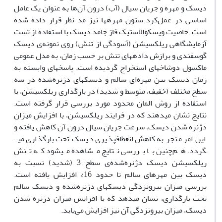
دیسک و مهره و جریان سیال (آب) درون آن‌ها به عنوان یک عامل
اساسی در عمل‌کرد ستون مهره­ها نیز مد نظر قرار داده شده
است. خاصیت ویسکوالاستیک فاز جامد دیسک با استفاده از تست
آزمایشگاهی ریلکسیشن (آسودگی از تنش) روی نمونه‌ی دیسک
گوسفندی و برازش داده­های تنش بر حسب زمان، به مدل عمومی
ماکسول دوشاخه­ای استخراج گردیده است. پاسخ­های وابسته به
زمان دیسک بین مهره‌ای سالم و دیسک­های دژنره‌شده در سه
سطح مختلف (خفیف، متوسط و شدید) در بارگذاری ریلکسیشن، با
استفاده از روش المان محدود مورد بررسی قرار گرفته است.
نتایج نشان می­دهند که در فرایند ریلکسیشن، با افزایش میزان
دژنره شدن دیسک، سرعت جریان سیال درون آن کاهش یافته و
این امر منجر به کاهش انعطاف­پذیری دیسک تحت بارگذاری می­
گردد. هم‌چنین با بررسی نتایج مشاهده می­شود که تنش
ریلکسیشن دیسک­ دژنره‌شده‌ی سطح 3 (شدید) نسبت به
دیسک بین مهره­­ای سالم تا حدود 16% افزایش یافته است.
بررسی میزان بیرون­زدگی دیسک­های دژنره‌شده و دیسک سالم
تحت بارگذاری، نشان می­دهد که با افزایش میزان دژنره شدن
دیسک، میزان بیرون­زدگی آن نیز افزایش می‌یابد.