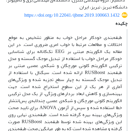
دانشیار، گروه مهندسی کنترل، دانشکده‌ی مهندسی برق و کامپیوتر،
دانشگاه تبریز، تبریز، ایران
https://doi.org/10.22041/ijbme.2019.100663.1432
چکیده
طبقه‌بندی خودکار مراحل خواب به منظور تشخیص به موقع
اختلالات و مطالعات مرتبط با خواب امری ضروری است. در این
مقاله یک الگوریتم مبتنی بر EEG تک‌کاناله برای شناسایی
خودکار مراحل خواب با استفاده از تبدیل موجک گسسته و مدل
ترکیبی الگوریتم کلونی مورچگان و شبکه‌ی عصبی مبتنی بر
طبقه‌بند RUSBoost ارائه شده است. سیگنال با استفاده از
تبدیل موجک گسسته به چهار سطح تجزیه‌ شده و ویژگی‌های
آماری از هر یک از این سطوح استخراج شده است. جهت
بهینه‌سازی و کاهش ابعاد بردارهای ویژگی، از یک مدل ترکیبی
الگوریتم کلونی مورچگان و شبکه‌ی عصبی چندلایه‌ی پس‌انتشار
خطا استفاده شده و سپس از آزمون ANOVA برای تایید صحت
ویژگی‌های بهینه بهره گرفته شده است. طبقه‌بندی نهایی روی
این ویژگی‌های بهینه شده توسط طبقه‌بند RUSBoost صورت
گرفته و مشاهده شده است که به طور میانگین صحت طبقه‌بندی