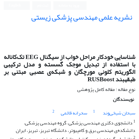
ورود به سامانه
ثبت نام
English
نشریه علمی مهندسی پزشکی زیستی
Iranian Journal of Biomedical Engineering (IJBME)
شناسایی خودکار مراحل خواب از سیگنال EEG تک‌کاناله
با استفاده از تبدیل موجک گسسته و مدل ترکیبی
الگوریتم کلونی مورچگان و شبکه‌ی عصبی مبتنی بر
طبقهبند RUSBoost
نوع مقاله : مقاله کامل پژوهشی
نویسندگان
2
1
سبحان شیخی‌وند
سحرانه قائمی
1
دانشجوی دکتری مهندسی پزشکی، گروه مهندسی پزشکی،
دانشکده‌ی مهندسی برق و کامپیوتر، دانشگاه تبریز، تبریز، ایران
2