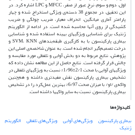
اول، دوم و سوم، نرخ عبور از صفر، MFCC و LPC اشاره کرد. در
این تحقیق، در مجموع 38 دسته‌ی ویژگی استخراج شده و چهار
پارامتر آماری میانگین، انحراف معیار، ضریب چولگی و ضریب
کشیدگی از روی آن­ها محاسبه شده است. در ادامه از الگوریتم
ژنتیک برای شناسایی ویژگی­های بهینه استفاده شده و شناسایی
بیماری پارکینسون با به کارگیری طبقه‌بندهای SVM، KNN و
درخت تصمیم‌گیر انجام شده است. به عنوان شاخصه‌ی اصلی این
پژوهش، نتایج مربوط به دو بخش آوایی و تلفظی مورد مقایسه و
چالش قرار گرفته است. نتایج حاصل از این مطالعه نشان داده که
ویژگی­های آوایی با صحت 2/1±1/96% نسبت به ویژگی­های تلفظی در
تشخیص بیماری پارکینسون نقش مفیدتری داشته و هم‌چنین
واکه‌ی /او/ با میزان صحت 6/97% بهترین عمل‌کرد را در تشخیص
بیماری پارکینسون نسبت به سایر واکه­ها داشته است.
کلیدواژه‌ها
بیماری پارکینسون
ویژگی‌های آوایی
ویژگی‌های تلفظی
الگوریتم
ژنتیک