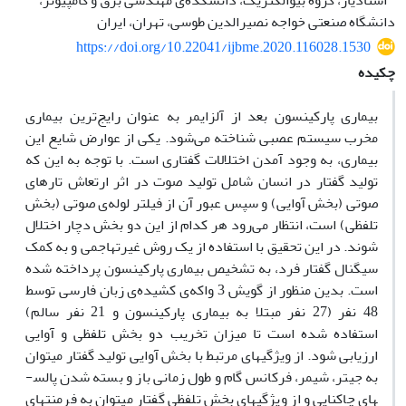
استادیار، گروه بیوالکتریک، دانشکده‌ی مهندسی برق و کامپیوتر،
دانشگاه صنعتی خواجه نصیرالدین طوسی، تهران، ایران
https://doi.org/10.22041/ijbme.2020.116028.1530
چکیده
بیماری پارکینسون بعد از آلزایمر به عنوان رایج‌ترین بیماری
مخرب سیستم عصبی شناخته می‌شود. یکی از عوارض شایع این
بیماری، به وجود آمدن اختلالات گفتاری است. با توجه به این که
تولید گفتار در انسان شامل تولید صوت در اثر ارتعاش تارهای
صوتی (بخش آوایی) و سپس عبور آن از فیلتر لوله‌ی صوتی (بخش
تلفظی) است، انتظار می‌رود هر کدام از این دو بخش دچار اختلال
شوند. در این تحقیق با استفاده از یک روش غیرتهاجمی و به کمک
سیگنال گفتار فرد، به تشخیص بیماری پارکینسون پرداخته شده
است. بدین منظور از گویش 3 واکه‌ی کشیده‌ی زبان فارسی توسط
48 نفر (27 نفر مبتلا به بیماری پارکینسون و 21 نفر سالم)
استفاده شده است تا میزان تخریب دو بخش تلفظی و آوایی
ارزیابی شود. از ویژگی­های مرتبط با بخش آوایی تولید گفتار می­توان
به جیتر، شیمر، فرکانس گام و طول زمانی باز و بسته شدن پالس­
های چاکنایی و از ویژگی­های بخش تلفظی گفتار می­توان به فرمنت­های