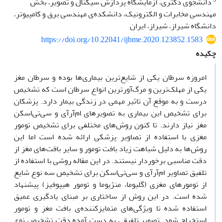
دانشجوی دکتری، آزمایشگاه پردازش سیگنال و تصویر، بخش
مهندسی مخابرات و الکترونیک، دانشکده‌ی مهندسی برق و کامپیوتر،
دانشگاه شیراز، شیراز، ایران
https://doi.org/10.22041/ijbme.2020.123852.1583
چکیده
امروزه سرطان یکی از شایع‌ترین بیماری‌ها بوده و سرطان مغز
یکی از مهلک‌ترین و مرگ‌آورترین انواع سرطان است که تشخیص
درست و به موقع آن تاثیر مهمی در زندگی بیمار دارد. پزشکان
برای تشخیص این بیماری به تصویرهای ام‌آرآی و سی‌تی‌اسکن
مغز نیاز دارند. تا کنون روش‌های مختلفی برای تشخیص تومور
مغزی با استفاده از تصاویر پزشکی ارائه شده است اما این
روش‌ها به دلیل شباهت زیاد بافت تومور و سایر بافت‌های مغز از
دقت مناسبی برخوردار نیستند. در این مقاله روشی با استفاده از
تلفیق تصاویر ام‌آرآی و سی‌تی‌اسکن برای تشخیص سه نوع شایع
از تومورهای مغزی (گلیوما، منژیوما و تومور هیپوفیز) پیشنهاد
شده است. در این روش از ساختاری بر مبنای یادگیری عمیق
استفاده شده تا ویژگی‌های متمایزکننده‌ی بافت مغز و تومور
استخراج شود. تصویر تلفیقی به دست آمده دقت تشخیص نوع