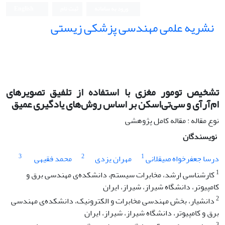
ورود به سامانه
ثبت نام
English
نشریه علمی مهندسی پزشکی زیستی
Iranian Journal of Biomedical Engineering (IJBME)
تشخیص تومور مغزی با استفاده از تلفیق تصویرهای
ام‌آرآی و سی‌تی‌اسکن بر اساس روش‌های یادگیری عمیق
نوع مقاله : مقاله کامل پژوهشی
نویسندگان
3
2
1
درسا جعفرخواه صیقلانی
مهران یزدی
محمد فقیهی
1
کارشناسی ارشد، مخابرات سیستم، دانشکده‌ی مهندسی برق و
کامپیوتر، دانشگاه شیراز، شیراز، ایران
2
دانشیار، بخش مهندسی مخابرات و الکترونیک، دانشکده‌ی مهندسی
برق و کامپیوتر، دانشگاه شیراز، شیراز، ایران
3