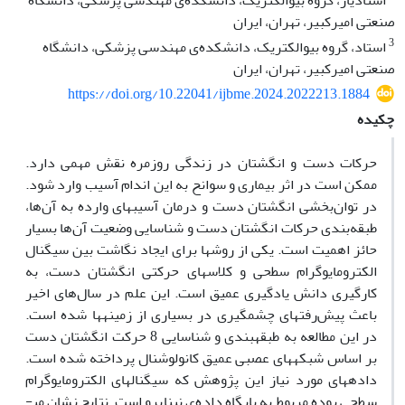
استادیار، گروه بیوالکتریک، دانشکده‌ی مهندسی پزشکی، دانشگاه
صنعتی امیرکبیر، تهران، ایران
3
استاد، گروه بیوالکتریک، دانشکده‌ی مهندسی پزشکی، دانشگاه
صنعتی امیرکبیر، تهران، ایران
https://doi.org/10.22041/ijbme.2024.2022213.1884
چکیده
حرکات دست و انگشتان در زندگی روزمره نقش مهمی دارد.
ممکن است در اثر بیماری و سوانح به این اندام آسیب وارد شود.
در توان‌بخشی انگشتان دست و درمان آسیب­های وارده به آن‌ها،
طبقه‌بندی حرکات انگشتان دست و شناسایی وضعیت آن‌ها بسیار
حائز اهمیت است. یکی از روش­ها برای ایجاد نگاشت بین سیگنال
الکترومایوگرام سطحی و کلاس­های حرکتی انگشتان دست، به
کارگیری دانش یادگیری عمیق است. این علم در سال‌های اخیر
باعث پیش‌رفت­های چشم­گیری در بسیاری از زمینه­ها شده است.
در این مطالعه به ­طبقه­بندی و شناسایی 8 حرکت انگشتان دست
بر اساس شبکه­های عصبی عمیق کانولوشنال پرداخته شده است.
داده­های مورد نیاز این پژوهش که سیگنال­های الکترومایوگرام
سطحی بوده مربوط به پایگاه داده‌ی نیناپرو است. نتایج نشان می­