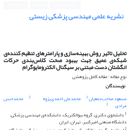
ورود به سامانه
ثبت نام
English
نشریه علمی مهندسی پزشکی زیستی
Iranian Journal of Biomedical Engineering (IJBME)
تحلیل تاثیر روش بهینه‌سازی و پارامترهای تنظیم کننده‌ی
شبکه‌ی عمیق جهت بهبود صحت کلاس‌بندی حرکات
انگشتان دست مبتنی بر سیگنال الکترومایوگرام
نوع مقاله : مقاله کامل پژوهشی
نویسندگان
2
1
مسعود صاحب‌جمعیان
محمدعلی احمدی‌پژوه
محمدحسن
3
مرادی
1
دانشجوی دکتری، گروه بیوالکتریک، دانشکده‌ی مهندسی پزشکی،
دانشگاه صنعتی امیرکبیر، تهران، ایران
2