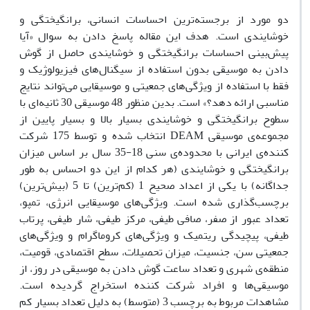
دو مورد از برجسته‌ترین احساسات انسانی، برانگیختگی و
خوشایندی است. هدف این مقاله پاسخ دادن به سوال «آیا
پیش‌بینی احساسات برانگیختگی و خوشایندی حاصل از گوش
دادن به موسیقی بدون استفاده از سیگنال‌های فیزیولوژیک و
فقط با استفاده از ویژگی‌های جمعیتی و موسیقایی می‌تواند نتایج
مناسبی ارائه دهد؟» است. بدین منظور 48 موسیقی 30 ثانیه‌ای با
سطوح برانگیختگی و خوشایندی بسیار بالا و بسیار پایین از
مجموعه‌ی موسیقی DEAM انتخاب شده و توسط 175 شرکت
کننده‌ی ایرانی با محدوده‌ی سنی 18-35 سال بر اساس میزان
برانگیختگی و خوشایندی (هر کدام از این دو احساس به طور
جداگانه) با یکی از اعداد صحیح 1 (کم‌ترین) تا 5 (بیش‌ترین)
برچسب‌گذاری شده است. ویژگی‌های موسیقایی انرژی، تمپو،
تعداد عبور از صفر، صافی طیفی، مرکز طیفی، شار طیفی، پرتاب
طیفی، پیچیدگی ریتمیک و ویژگی‌های کروماگرام و ویژگی‌های
جمعیتی سن، جنسیت، میزان تحصیلات، سطح اقتصادی، قومیت،
منطقه‌ی شهری و تعداد ساعت گوش دادن به موسیقی در روز، از
موسیقی‌ها و افراد شرکت کننده استخراج گردیده است.
مشاهدات مربوط به برچسب 3 (متوسط) به دلیل تعداد بسیار کم