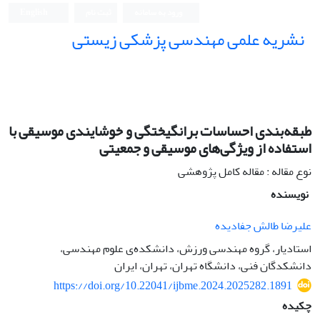
ورود به سامانه
ثبت نام
English
نشریه علمی مهندسی پزشکی زیستی
Iranian Journal of Biomedical Engineering (IJBME)
طبقه‌بندی احساسات برانگیختگی و خوشایندی موسیقی با
استفاده از ویژگی‌های موسیقی و جمعیتی
نوع مقاله : مقاله کامل پژوهشی
نویسنده
علیرضا طالش جفادیده
استادیار، گروه مهندسی ورزش، دانشکده‌ی علوم مهندسی،
دانشکدگان فنی، دانشگاه تهران، تهران، ایران
https://doi.org/10.22041/ijbme.2024.2025282.1891
چکیده