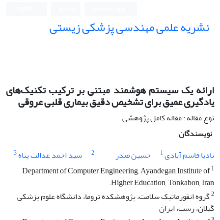
ورود به سامانه
ثبت نام
English
نشریه علمی مهندسی پزشکی زیستی
Iranian Journal of Biomedical Engineering (IJBME)
ارائه یک سیستم هوشمند مبتنی بر ترکیب تکنیک‌های
یادگیری عمیق برای تشخیص دقیق بیماری قلبی عروقی
نوع مقاله : مقاله کامل پژوهشی
نویسندگان
3
2
1
نادیا قاسم آبادی
حسین صدر
سید احمد عدالت پناه
1
Department of Computer Engineering, Ayandegan Institute of
Higher Education, Tonkabon, Iran.
2
گروه انفورماتیک سلامت، پژوهشکده تروما، دانشگاه علوم پزشکی
گیلان، رشت، ایران
3