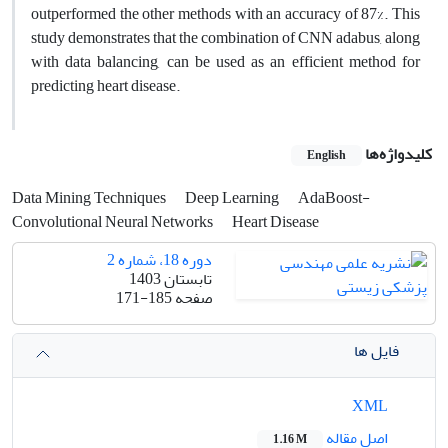
outperformed the other methods with an accuracy of 87%. This
study demonstrates that the combination of CNN adabus, along
with data balancing, can be used as an efficient method for
predicting heart disease.
کلیدواژه‌ها
English
Data Mining Techniques
Deep Learning
AdaBoost-
Convolutional Neural Networks
Heart Disease
دوره 18، شماره 2
تابستان 1403
صفحه
171-185
فایل ها
XML
اصل مقاله
1.16 M