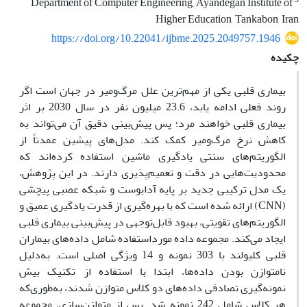
Department of Computer Engineering, Ayandegan Institute of
Higher Education, Tankabon, Iran
https://doi.org/10.22041/ijbme.2025.2049757.1946
چکیده
بیماری قلبی یکی از مهم‌ترین علل مرگ‌ومیر در جهان است اگر
روند فعلی ادامه یابد، 23.6 میلیون نفر در سال 2030 بر اثر
بیماری قلبی خواهند مرد؛ پس پیش‌بینی دقیق آن می‌تواند به
کاهش نرخ مرگ‌ومیر کمک کند. مدل‌های پیشین عمدتاً از
الگوریتم‌های سنتی یادگیری ماشین استفاده کرده‌اند که
محدودیت‌هایی در دقت و تعمیم‌پذیری دارند. در این پژوهش،
یک مدل ترکیبی جدید بر پایه آدابوست و شبکه عصبی پیچشی
(CNN) ارائه شده است که با بهره‌گیری از قدرت یادگیری عمیق و
الگوریتم‌های تقویتی، بهبود قابل‌توجهی در پیش‌بینی بیماری قلبی
ایجاد می‌کند. مجموعه داده مورداستفاده شامل داده‌های بیماران
قلبی کلیولند با 303 نمونه و 14 ویژگی اصلی است. به‌دلیل
نامتوازن بودن داده‌ها، ابتدا با استفاده از تکنیک بیش
نمونه‌گیری تصادفی داده‌های دو کلاس متوازن شدند، به‌طوری‌که
هر کلاس شامل 242 نمونه شد. پس از متوازن‌سازی، مجموعه