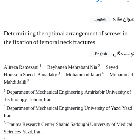
عنوان مقاله
English
Determining the optimal arrangement of screws in
the fixation of femoral neck fractures
نویسندگان
English
1
2
َAlireza Ramezani
Reyhaneh Mehrabani Nia
Seyed
3
4
Houssein Saeed-Banadaky
Mohammad Jafari
Mohammad
2
Mahdi Jalili
1
Department of Mechanical Engineering, Amirkabir University of
Technology, Tehran, Iran
2
Department of Mechanical Engineering, University of Yazd, Yazd,
Iran
3
Trauma Research Center, Shahid Sadoughi University of Medical
Sciences, Yazd, Iran