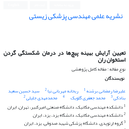
ورود به سامانه
ثبت نام
English
نشریه علمی مهندسی پزشکی زیستی
Iranian Journal of Biomedical Engineering (IJBME)
تعیین آرایش بهینه پیچ‌ها در درمان شکستگی گردن
استخوان ران
نوع مقاله : مقاله کامل پژوهشی
نویسندگان
2
1
علیرضا رمضانی برشنه
ریحانه مهربانی نیا
سید حسین سعید
2
4
3
بنادکی
محمد جعفری گلویک
محمدمهدی جلیلی
1
دانشکده مهندسی مکانیک، دانشگاه صنعتی امیرکبیر، تهران، ایران
2
دانشکده مهندسی مکانیک، دانشگاه یزد، یزد، ایران
3
گروه ارتوپدی، دانشگاه پزشکی شهید صدوقی، یزد، ایران