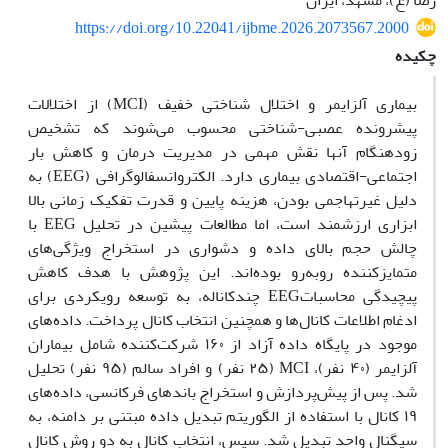
رضا (ع)، مشهد، ایران
https://doi.org/10.22041/ijbme.2026.2073567.2000
چکیده
بیماری آلزایمر و اختلال شناختی خفیف (MCI) از اختلالات
پیشرونده عصبی-شناختی محسوب می‌شوند‌ که تشخیص
زودهنگام آنها نقش مهمی در مدیریت درمان و کاهش بار
اجتماعی-اقتصادی بیماری دارد. الکتروانسفالوگرافی (EEG) به
دلیل غیرتهاجمی بودن، هزینه پایین و قدرت تفکیک زمانی بالا
ابزاری ارزشمند است، اما مطالعات پیشین در تحلیل EEG با
چالش حجم بالای داده و دشواری در استخراج ویژگی‌های
متمایزکننده روبه‌رو بوده‌اند. این پژوهش با هدف کاهش
پیچیدگی محاسباتEEG چندکاناله، به توسعه رویکردی برای
ادغام اطلاعات کانال‌ها و همچنین انتخاب کانال پرداخت. داده‌های
موجود در پایگاه داده آزاد از ۱۶۰ شرکت‌کننده شامل بیماران
آلزایمر (۴۰ نفر)، MCI (۲۵ نفر) و افراد سالم (۹۵ نفر) تحلیل
شد. پس از پیش‌پردازش و استخراج باندهای فرکانسی، داده‌های
۱۹ کانال با استفاده از الگوریتم تبدیل داده مبتنی بر دامنه، به
سیگنال واحد تبدیل شد. سپس، انتخاب کانال به دو روش کانال