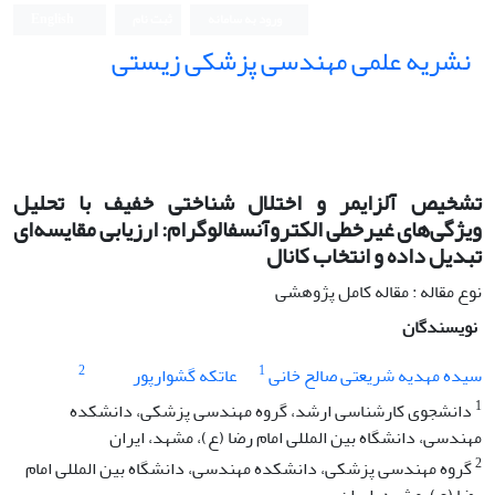
ورود به سامانه
ثبت نام
English
نشریه علمی مهندسی پزشکی زیستی
Iranian Journal of Biomedical Engineering (IJBME)
تشخیص آلزایمر و اختلال شناختی خفیف با تحلیل
ویژگی‌های غیرخطی الکتروآنسفالوگرام: ارزیابی مقایسه‌ای
تبدیل داده و انتخاب کانال
نوع مقاله : مقاله کامل پژوهشی
نویسندگان
2
1
سیده مهدیه شریعتی صالح خانی
عاتکه گشوارپور
1
دانشجوی کارشناسی ارشد، گروه مهندسی پزشکی، دانشکده
مهندسی، دانشگاه بین المللی امام رضا (ع)، مشهد، ایران
2
گروه مهندسی پزشکی، دانشکده مهندسی، دانشگاه بین المللی امام