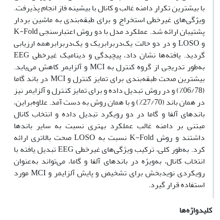
با بیشترین تکرار دامنه غالب و کانال با بیشینه فاز انجام پذیرفت.
ویژگی‌های غیرخطی استخراج و برای طبقه‌بندی به ماشین بردار
پشتیبان ارائه شد. عملکرد مدل با دو روش اعتبارسنجی K-Fold
و LOSO و در دو حالت‌ یک‌در‌برابر‌یک و یک‌در‌برابر‌همه ارزیابی
گردید. یافته‌ها نشان داد، پیچیدگی و دینامیک غیرخطی EEG
به‌طور تدریجی از گروه کنترل به MCI و آلزایمر کاهش می‌یابد.
بیشترین صحت طبقه‌بندی برای تمایز کنترل و MCI در باند گاما
(06/78٪) و در روش تبدیل داده و برای تمایز کنترل و آلزایمر نیز
در همان باند (27/70٪) و با همان روش به دست آمد. علاوه‌براین،
باندهای آلفا و گاما در دو رویکرد تبدیل داده و انتخاب کانال
مبتنی بر دامنه غالب عملکرد بهتری نسبت به سایر باندها
داشتند و روش K-Fold نسبت به LOSO صحت بالاتری ارائه
کرد. به‌طور کلی، ترکیب ویژگی‌های غیرخطی EEG تبدیل یافته با
انتخاب کانال، به‌ویژه در باندهای آلفا و گاما، می‌تواند به‌عنوان
رویکردی نویدبخش برای تشخیص و پایش آلزایمر و MCI مورد
استفاده قرار گیرد.
کلیدواژه‌ها