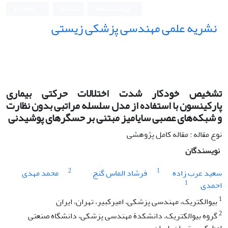
ورود به سامانه
ثبت نام
English
نشریه علمی مهندسی پزشکی زیستی
Iranian Journal of Biomedical Engineering (IJBME)
تشخیص خودکار شدت اختلالات حرکتی بیماری
پارکینسون با استفاده از مدل سلسله‌ مراتبی بدون‌ نظارت
و شبکه‌های عصبی سایامیز مبتنی بر حسگرهای پوشیدنی
نوع مقاله : مقاله کامل پژوهشی
نویسندگان
2
1
سعید عرب زاده
فرشاد الماس گنج
محمد مهدی
1
احمدی
1
بیوالکتریک، مهندسی پزشکی، امیرکبیر، تهران، ایران
2
گروه بیوالکتریک، دانشکدة مهندسی پزشکی، دانشگاه صنعتی