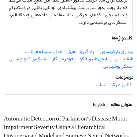
ترتیب برای سه حرکت مذکور حاصل شد. این نتایج اثبات می‌کند
که چارچوب بدون‌سرپرست پیشنهادی، توانایی بالایی در استخراج
و طبقه‌بندی الگوهای حرکتی با استفاده از داده‌های چندکاناله‌ی
حسگرهای پوشیدنی دارد.
کلیدواژه‌ها
بیماری پارکینسون
یادگیری عمیق
مدل سلسله مراتبی
طبقه‌بندی بر پایه‌ی طبیق الگو
خودرمزنگار
شبکه‌ی کانولوشنالی
حسگر پوشیدنی
موضوعات
آنالیز حرکت انسان
عنوان مقاله
English
Automatic Detection of Parkinson’s Disease Motor
Impairment Severity Using a Hierarchical
Unsupervised Model and Siamese Neural Networks