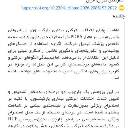
امطرکبیر، تهران، ایران
https://doi.org/10.22041/ijbme.2026.2086193.2022
چکیده
ماهیت پویای اختلالات حرکتی بیماری پارکینسون، ارزیابی‌های
بالینی مبتنی بر معیار UPDRS را به فرآیندی زمان‌بر و وابسته به
تخصص پزشک تبدیل می‌کند. اگرچه استفاده از حسگرهای
پوشیدنی و الگوریتم‌های یادگیری ماشین راهکاری عینی برای
تحلیل این اختلالات ارایه می‌دهند، اما پیچیدگی الگوهای حرکتی و
کمبود داده‌های برچسب‌دار، کارایی این مدل‌ها را، بویژه در
کاربرد روش‌های یادگیری عمیق، با محدودیت‌های مواجه ساخته
است.
در این پژوهش یک چارچوب دو مرحله‌ای به‌منظور تشخیص و
تعیین شدت اختلالات حرکتی بیماری پارکینسون، با تکیه بر
استخراج ویژگی بدون‌نظارت و طبقه‌بندی مبتنی بر شباهت
پیشنهاد شده است. در مرحله‌ی نخست، از یک مدل استخراج
ویژگی سلسله‌‌مراتبی بر پایه‌ی چارچوب بدون‌سرپرستی HUF
بهره گرفته شده که با ترکیب شبکه‌های پیچشی و خودرمزنگارها،