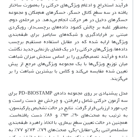
فرآیند استخراج و ادغام ویژگی‌های حرکتی را به‌صورت ساختار
یافته در سه سطح کانال حسگر، حسگرهای هم‌مکان و مجموعه
حسگرهای دخیل در هر حرکت انجام می‌دهد. در مرحله‌ی دوم،
به‌منظور غلبه بر چالش کمبود داده‌های برچسب‌دار، رویکردی
مبتنی بر فرایادگیری و شبکه‌های سایامیز برای طبقه‌بندی
ویژگی‌ها ارایه شده که در مقابل استفاده مستقیم برچسب
داده‌ها، ویژگی‌های حرکتی را در یک فضای بازنمایی جدید نگاشت
داده و فرآیند تصمیم‌گیری را بر اساس سنجش میزان شباهت
میان توزیع ویژگی‌ها با یک مجموعه ویژگی‌های مرجع از پیش
‌تعیین ‌شده مقایسه می‌کند و کلاس با بیشترین شباهت را بر
می‌گزیند.
مدل پیشنهادی بر روی مجموعه ‌داده‌ی PD-BIOSTAMP برای
سه آزمون حرکتی شامل راه‌رفتن، و چرخش مچ دست راست و
چپ مورد ارزیابی قرار گرفت. نتایج در حالت تشخیص پارکینسون،
به ترتیب به صحت‌های ۹۰٪، ۹۳٪ و ۸۶٪ دست یافته‌است.
همچنین در حالت تعیین سطح بیماری، با اتخاذ راهبرد طبقه‌بندی
سلسله‌مراتبی یکی-مقابل-یکی، صحت‌های ۷۹٪، ۷۴٪و ۷۷٪ به