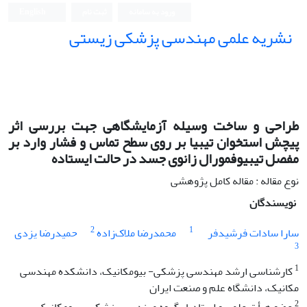
ورود به سامانه
ثبت نام
English
نشریه علمی مهندسی پزشکی زیستی
Iranian Journal of Biomedical Engineering (IJBME)
طراحی و ساخت وسیله آزمایشگاهی جهت بررسی اثر
پیچش استخوان تیبیا بر روی سطح تماس و فشار وارد بر
مفصل تیبیوفمورال زانوی جسد در حالت ایستاده
نوع مقاله : مقاله کامل پژوهشی
نویسندگان
2
1
سارا سادات فرشیدفر
محمدرضا ملاک‌زاده
حمیدرضا یزدی
3
1
کارشناسی ارشد مهندسی پزشکی- بیومکانیک، دانشکده مهندسی
مکانیک، دانشگاه علم و صنعت ایران
2