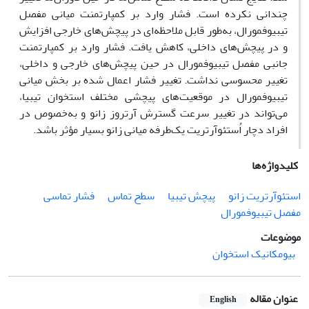
چندانی نکرده است. فشار وارد بر کمپارتمنت میانی مفصل
تیبیوفمورال، به‌طور قابل ملاحظه‌ای در پیچش‌های خارجی افزایش
و در
پیچش‌های
داخلی، کاهش یافت. فشار وارد بر کمپارتمنت
جانبی مفصل تیبیوفمورال در حین
پیچش‌های
خارجی و داخلی،
تغییر محسوسی نداشت. تغییر فشار اعمال شده بر بخش میانی
تیبیوفمورال در موقعیت‌های
پیچش
ی مختلف استخوان تیبیا،
می‌تواند در تغییر سرعت گسترش آرتروز زانو و به‌خصوص در
افراد دچار اُستئوآرتریت یک‌طرفه میانی زانو بسیار مؤثر باشد.
کلیدواژه‌ها
استئوآرتریت زانو
پیچش تیبیا
سطح تماس
فشار تماسی
مفصل تیبیوفمورال
موضوعات
بیومکانیک استخوان
عنوان مقاله
English