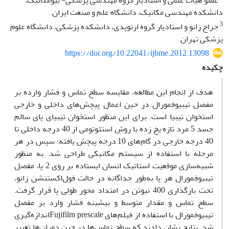
عضو هیأت علمی و استادیار گروه مهندسی پزشکی- بیومکانیک،
دانشکده مهندسی مکانیک، دانشگاه علم و صنعت ایران
3
جراح زانو و استادیار گروه ارتوپدی، دانشکده پزشکی، دانشگاه علوم
پزشکی تهران
https://doi.org/10.22041/ijbme.2012.13098
چکیده
هدف از انجام این مطالعه، مقایسه سطح تماس و فشار وارده بر
مفصل تیبیوفمورال در حین اعمال پیچش‌های داخلی و خارجی
استخوان تیبیا
است
. برای این منظور استخوان تیبیای پای سالم
جسد 5 مرد تازه یخ زده با روش استئوتومی از 40 درجه داخلی تا
40 درجه خارجی در گام‌های 10 درجه پیچش یافته؛ سپس در هر
مرحله با استفاده از سیستم مکانیکی طراحی شد. به منظور
شبیه‌سازی موقعیت استاتیک انسان ایستاده بر روی 2 پا، مفصل
تیبیوفمورال هر پا به‌طور جداگانه در حالت فول‌اکستنشن زانو،
تحت بارگذاری 400 نیوتن در امتداد محور طولی پا قرار گرفت.
سطح تماس و مقدار متوسط و بیشینه فشار وارد بر مفصل
تیبیوفمورال با استفاده از فیلم‌های
Fujifilm prescale
اندازه‌گیری
شد. نتایج نشان دادند که سطح تماس‌ها در حین دوران‌ها تغییر