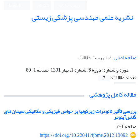
ورود به سامانه
ثبت نام
English
نشریه علمی مهندسی پزشکی زیستی
Iranian Journal of Biomedical Engineering (IJBME)
صفحه اصلی
فهرست مقالات
دوره و شماره:
دوره 6، شماره 1، بهار 1391، صفحه 1-89
تعداد مقالات:
7
مقاله کامل پژوهشی
بررسی تأثیر نانوذرات زیرکونیا بر خواص فیزیکی و مکانیکی سیمان‌های
گلاس‌آینومر
صفحه
1-7
https://doi.org/10.22041/ijbme.2012.13092