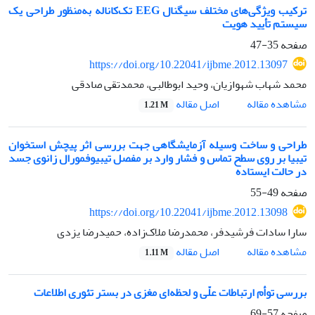
ترکیب ویژگی‌های مختلف سیگنال EEG تک‌کاناله به‌منظور طراحی یک
سیستم تأیید هویت
صفحه
35-47
https://doi.org/10.22041/ijbme.2012.13097
محمد شهاب شهوازیان، وحید ابوطالبی، محمدتقی صادقی
اصل مقاله
مشاهده مقاله
1.21 M
طراحی و ساخت وسیله آزمایشگاهی جهت بررسی اثر پیچش استخوان
تیبیا بر روی سطح تماس و فشار وارد بر مفصل تیبیوفمورال زانوی جسد
در حالت ایستاده
صفحه
49-55
https://doi.org/10.22041/ijbme.2012.13098
سارا سادات فرشیدفر، محمدرضا ملاک‌زاده، حمیدرضا یزدی
اصل مقاله
مشاهده مقاله
1.11 M
بررسی توأم ارتباطات علّی و لحظه‌ای مغزی در بستر تئوری اطلاعات
صفحه
57-69