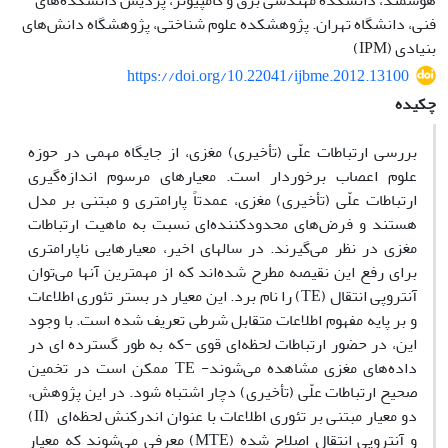
هوشمند، دانشکده مهندسی برق و کامپیوتر، پردیس دانشکده‌های
فنی، دانشگاه تهران. پژوهشکده علوم شناختی، پژوهشگاه دانش‌های
بنیادی (IPM)
https://doi.org/10.22041/ijbme.2012.13100
چکیده
بررسی ارتباطات علّی (تأخیری) مغزی، از جایگاه مهمی در حوزه
علوم اعصاب برخوردار است. معیارهای مرسوم اندازه‌گیری
ارتباطات علّی (تأخیری) مغزی، عمدتاً پارامتری و مبتنی بر مدل
هستند و فر‌ض‌های محدود‌کننده‌ای نسبت به ماهیت ارتباطات
مغزی در نظر می‌گیرند. در سالهای اخیر، معیارهایی ناپارامتری
برای رفع این نقیصه مطرح شده‌اند که از مهمترین آنها می‌توان
آنتروپی انتقال (TE) را نام برد. این معیار در بستر تئوری اطلاعات
و بر پایه مفهوم اطلاعات متقابل شرطی تعریف شده است. با وجود
این، در حضور ارتباطات لحظه‌ای قوی -که به طور گسترده ای در
داده‌های مغزی مشاهده می‌شوند- TE ممکن است در تخمین
صحیح ارتباطات علّی (تأخیری) دچار اشتباه شود. در این پژوهش،
دو معیار مبتنی بر تئوری اطلاعات با عنوان اندرکنش لحظه‌ای (II)
و آنتروپی انتقال اصلاح شده (MTE) معرفی می‌شوند که معیار