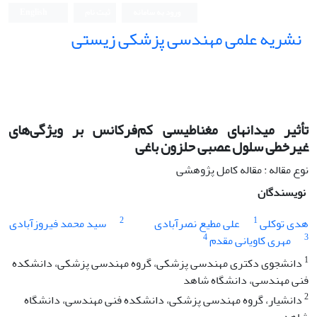
ورود به سامانه
ثبت نام
English
نشریه علمی مهندسی پزشکی زیستی
Iranian Journal of Biomedical Engineering (IJBME)
تأثیر میدانهای مغناطیسی کم‌فرکانس بر ویژگی‌های
غیرخطی سلول عصبی حلزون باغی
نوع مقاله : مقاله کامل پژوهشی
نویسندگان
2
1
هدی توکلی
علی مطیع نصرآبادی
سید محمد فیروزآبادی
4
3
مهری کاویانی مقدم
1
دانشجوی دکتری مهندسی پزشکی، گروه مهندسی پزشکی، دانشکده
فنی مهندسی، دانشگاه شاهد
2
دانشیار، گروه مهندسی پزشکی، دانشکده فنی مهندسی، دانشگاه