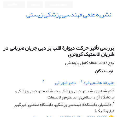
ورود به سامانه
ثبت نام
English
نشریه علمی مهندسی پزشکی زیستی
Iranian Journal of Biomedical Engineering (IJBME)
بررسی تأثیر حرکت دیوارة قلب بر دبی جریان ضربانی در
شریان الاستیک کرونری
نوع مقاله : مقاله کامل پژوهشی
نویسندگان
2
1
علیرضا هاشمی فرد
ناصر فتورائی
1
کارشناس ارشد مهندسی پزشکی، دانشکده مهندسی پزشکی،
دانشگاه آزاد اسلامی واحد علوم و تحقیقات
2
دانشیار، دانشکدة مهندسی پزشکی، دانشگاه صنعتی امیرکبیر
(پلی‌تکنیک)