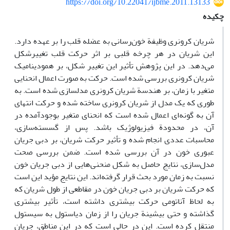
https://doi.org/10.22041/ijbme.2011.13133
چکیده
شریان کرونری وظیفة خون‌رسانی به عضله قلب را بر عهده ‌دارد.
این شریان در هر چرخه قلبی بر اثر حرکت قلب تغییرشکل
می‌دهد. در این پژوهش تأثیر این تغییر شکل، بر همودینامیک
شریان کرونری بررسی شده است. حرکت به صورت اعمال انحنایی
متغیر با زمان، بر هندسة شریان کرونری مدلسازی شده است. به
طوری که یک مدل از شریان کرونری ساخته شده و حرکت انتهای
آن به گونه‌ای اعمال شده ‌است که انحنای متغیر بوجودآمده در
آن، در محدودة فیزیولوژیک باشد. پس از گسسته‌سازی،
محاسبات عددی انجام شده و تأثیر حرکت شریان، بر دبی جریان
عبوری خون در آن بررسی شده است. ضمن بررسی صحت
مدل‌سازی، نتایج حاصل به شکل منحنی‌هایی از دبی جریان خون
نسبت به زمان مورد بحث قرار گرفته‌اند. این نتایج مؤید این است
که حرکت شریان بر دبی جریان خون در مقاطعی از طول شریان که
به لحاظ آناتومی حرکت بیشتری داشته است، تأثیر بیشتری
گذاشته و حتی بیشینة جریان را از زمان دیاستول به سیستول
منتقل کرده است. این در حالی است که در این مناطق، جریان