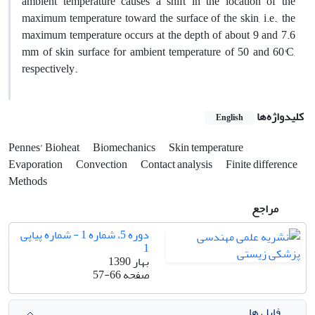
ambient temperature causes a shift in the location of the
maximum temperature toward the surface of the skin, i.e., the
maximum temperature occurs at the depth of about 9 and 7.6
mm of skin surface for ambient temperature of 50 and 60°C,
respectively.
کلیدواژه‌ها
English
Pennes’ Bioheat
Biomechanics
Skin temperature
Evaporation
Convection
Contact analysis
Finite difference
Methods
مراجع
دوره 5، شماره 1 - شماره پیاپی
1
بهار 1390
صفحه
57-66
فایل ها