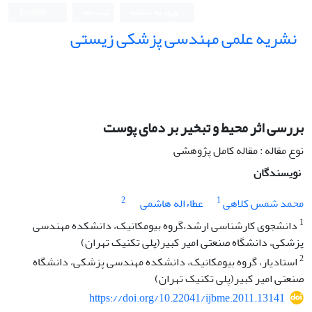
ورود به سامانه
ثبت نام
English
نشریه علمی مهندسی پزشکی زیستی
Iranian Journal of Biomedical Engineering (IJBME)
بررسی اثر محیط و تبخیر بر دمای پوست
نوع مقاله : مقاله کامل پژوهشی
نویسندگان
2
1
محمد شمس کلاهی
عطاءاله هاشمی
1
دانشجوی کارشناسی ارشد،گروه بیومکانیک، دانشکده مهندسی
پزشکی، دانشگاه صنعتی امیر کبیر(پلی تکنیک تهران)
2
استادیار، گروه بیومکانیک، دانشکده مهندسی پزشکی، دانشگاه
صنعتی امیر کبیر(پلی تکنیک تهران)
https://doi.org/10.22041/ijbme.2011.13141