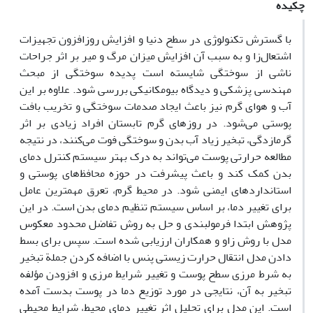
چکیده
با گسترش تکنولوژی در سطح دنیا و افزایش روزافزون تجهیزات
اشتعال‌زا و به سبب آن افزایش میزان مرگ و میر بر اثر جراحات
ناشی از سوختگی شایسته است پدیده سوختگی از مبحث
مهندسی پزشکی و دیدگاه بیومکانیکی بررسی شود. علاوه بر این
آب و هوای گرم نیز باعث ایجاد صدمات سوختگی و تخریب بافت
پوستی می‌شود. در روزهای گرم تابستان افراد زیادی بر اثر
گرمازدگی، تبخیر زیاد آب بدن و سوختگی فوت می‌کنند، در نتیجه
مطالعه حرارتی پوست می‌تواند به درک بهتر سیستم کنترل دمای
بدن کمک کند و باعث پیشرفت در حوزه محافظ‌های پوستی و
استانداردهای ایمنی شود. در محیط گرم، تعرق مهمترین عامل
برای تغییر دما، بر اساس سیستم تنظیم دمای بدن است. در این
پژوهش ابتدا فرمولبندی و حل به روش تفاضل محدود معکوس
مدل با روش زاو و همکاران ارزیابی شده است. سپس برای بسط
دادن مدل انتقال حرارت زیستی پنس با اضافه کردن جملة تبخیر
به شرط مرزی سطح پوست و تغییر شرایط مرزی و افزودن مؤلفه
تبخیر به آن، نتایجی در مورد توزیع دما در پوست بدست آمده
است. این مدل برای تحلیل اثر تغییر دمای محیط، شرایط محیطی