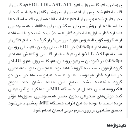
پروتئین تام، کلسترول تام و HDL، LDL، AST، ALTخونگیری از
قلب انجام شد. پس از اطمینان از بیهوشی کامل حیوانات، کبد از
بدن خارج شده و پس از انجام عملیات آماده‌سازی بافت‌، اسلایدها
با استفاده از روش سریال سکشن برای مطالعات هیستومتری
(اندازه قطر سلول‌ها، اندازه قطر هسته) تهیه شدند و با استفاده
از میکروسکوپ الیمپوس مورد بررسی قرار گرفتند. نتایج حاکی از
افزایش معنادار (05/0p<) در HDL، بیلی روبین تام، بیلی روبین
مسـتقیم،ALT، ASTو آنزیم فسـفاتاز قلیـایی و کاهش معنادار
(05/0p<) در آلبومین سرم و پروتئین تام، کلسترول تام و LDLدر
گروه آزمون نسبت به گروه شاهد بود. همچنین تفاوت معناداری
در اندازه قطر هپاتوسیت‌ها و هسته هپاتوسیت‌ها در بین دو
گروه مشاهده نشد. نتایج این مقاله نشان داد امواج
الکترومغناطیس حاصل از دستگاه MRIبر عملکرد و آنزیم‌های
کبد موش‌های صحرائی بدون تغییر هیستومتری سلول‌ها مؤثر
بوده است. با توجه به این اثرات دستگاه MRI، پیشنهاد می‌شود
تحقیق مشابهی بر روی سرم خونی انسان انجام شود
کلیدواژه‌ها