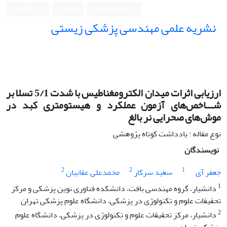
ورود به سامانه
ثبت نام
English
نشریه علمی مهندسی پزشکی زیستی
Iranian Journal of Biomedical Engineering (IJBME)
ارزیابی اثرات میدان الکترومغناطیس با شدت 5/1 تسلا بر
شـــاخص‌های آزمون عملکرد و هیستومتری کبد در
موش‌های صحرایی نر بالغ
نوع مقاله : یادداشت کوتاه پژوهشی
نویسندگان
2
2
1
جعفر آی
سعید سرکار
محمدعلی عقابیان
1
دانشیار، گروه مهندسی بافت، دانشکده فناوری نوین پزشکی و مرکز
تحقیقات علوم و تکنولوژی در پزشکی، دانشگاه علوم پزشکی تهران
2
دانشیار، مرکز تحقیقات علوم و تکنولوژی در پزشکی، دانشگاه علوم