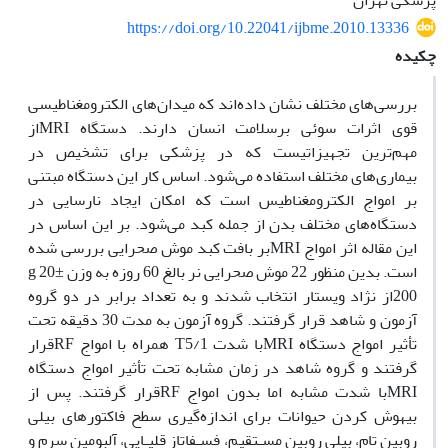
پزشکی تهران
https://doi.org/10.22041/ijbme.2010.13336
چکیده
بررسی‌های مختلف نشان داده‌اند که میدان‌های الکترومغناطیسی
قوی اثرات سوئی برسلامت انسان دارند. دستگاه MRIاز
مهم‌ترین تجهیزاتیست که در پزشکی برای تشخیص در
بیماری‌های مختلف استفاده می‌شود. اساس کار این دستگاه مبتنی
بر امواج الکترومغناطیس است که امکان ایجاد نارسایی در
دستگاه‌های مختلف بدن از جمله کبد می‌شود. بر این اساس در
این مقاله اثر امواج MRIبر بافت کبد موش صحرایی بررسی شده
است. بدین منظور 22 موش صحرایی نر بالغ 60 روزه به وزن g 20±
200از نژاد ویستار انتخاب شدند و به تعداد برابر در دو گروه
آزمون و شاهد قرار گرفتند. گروه آزمون به مدت 30 دقیقه تحت
تأثیر امواج دستگاه MRIبا شدت T5/1 همراه با امواج RFقرار
گرفتند و گروه شاهد در زمان مشابه تحت تأثیر امواج دستگاه
MRIبا شدت مشابه اما بدون امواج RFقرار گرفتند. پس از
بیهوش کردن حیوانات برای اندازه‌گیری سطح فاکتورهای بیلی
روبین تام، بیلی روبین مسـتقیم، فسـفاتاز قلیـایی، آلبومین سرم و